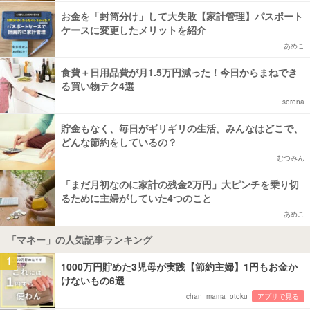
お金を「封筒分け」して大失敗【家計管理】パスポート
ケースに変更したメリットを紹介
あめこ
食費＋日用品費が月1.5万円減った！今日からまねでき
る買い物テク4選
serena
貯金もなく、毎日がギリギリの生活。みんなはどこで、
どんな節約をしているの？
むつみん
「まだ月初なのに家計の残金2万円」大ピンチを乗り切
るために主婦がしていた4つのこと
あめこ
「マネー」の人気記事ランキング
1
1000万円貯めた3児母が実践【節約主婦】1円もお金か
けないもの6選
chan_mama_otoku
アプリで見る