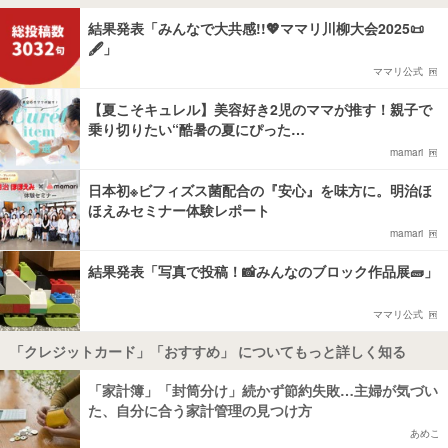
結果発表「みんなで大共感!!💖ママリ川柳大会2025📜
🖋️」
ママリ公式
【夏こそキュレル】美容好き2児のママが推す！親子で
乗り切りたい“酷暑の夏にぴった…
mamari
日本初※ビフィズス菌配合の『安心』を味方に。明治ほ
ほえみセミナー体験レポート
mamari
結果発表「写真で投稿！📸みんなのブロック作品展🧱」
ママリ公式
「クレジットカード」「おすすめ」 についてもっと詳しく知る
「家計簿」「封筒分け」続かず節約失敗…主婦が気づい
た、自分に合う家計管理の見つけ方
あめこ