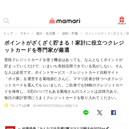
カテゴリー一覧
ママリ
妊活
トップ
マネー
家計・生活費
節約・貯蓄
ポイントがざくざく貯まる！
ポイントがざくざく貯まる！家計に役立つクレジ
妊娠
ットカードを専門家が厳選
出産
普段クレジットカードを使う機会はあっても、なんとなくポイントが
貯まっていくだけで、いまいち有効活用できている気がしない。そん
赤ちゃん・育児
な人は必見です。ポイントサービス・クレジットカード比較サイト
子育て・家族
「ポイ探」を運営する菊地祟仁さんに、ママリ読者が持つべきクレジ
ットカードを選んでもらいました。ご自身でも58枚のクレジットカー
病院
ドを保有し、3児のパパでもある菊地さんのコメントは説得力あり。
毎日の家計管理にうまくクレジットカードを取り入れてください。
美容・ファッション
2018年05月07日時点の情報です
プレミアム記事
お仕事
住まい
結果発表「みんなで大共感!!💖ママリ川柳大会2025📜🖋️」