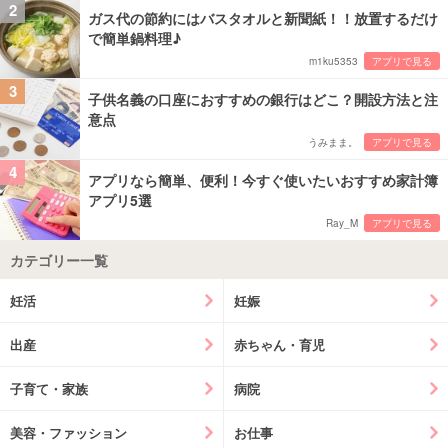
2
ガス代の節約にはバスタオルと新聞紙！！放置するだけ
で簡単鍋料理♪
m1ku5353
アプリで見る
3
子供名義の口座におすすめの銀行はどこ？開設方法と注
意点
うみまま。
アプリで見る
4
アプリなら簡単、便利！今すぐ使いたいおすすめ家計簿
アプリ5選
Ray_M
アプリで見る
カテゴリー一覧
妊活
妊娠
出産
赤ちゃん・育児
子育て・家族
病院
美容・ファッション
お仕事