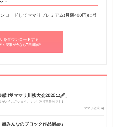
ロードしてママリプレミアム(月額400円)に登
リをダウンロードする
アム記事が今なら7日間無料
!💖ママリ川柳大会2025📜🖋️」
りがとうございます。ママリ運営事務局です！
ママリ公式
📸みんなのブロック作品展🧱」