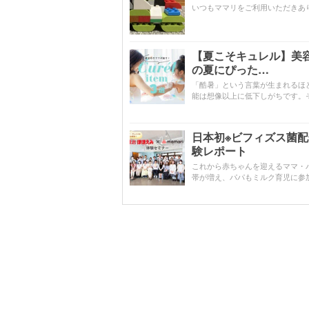
いつもママリをご利用いただきあ
【夏こそキュレル】美
の夏にぴった…
「酷暑」という言葉が生まれるほ
能は想像以上に低下しがちです。
日本初※ビフィズス菌
験レポート
これから赤ちゃんを迎えるママ・
帯が増え、パパもミルク育児に参