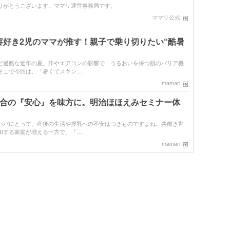
りがとうございます。ママリ運営事務局です。
ママリ公式
容好き2児のママが推す！親子で乗り切りたい“酷暑
ど過酷な近年の夏。汗やエアコンの影響で、うるおいを保つ肌のバリア機
そこで今回は、「暑くてスキン…
mamari
配合の『安心』を味方に。明治ほほえみセミナー体
パパにとって、産後の生活や授乳への不安はつきものですよね。共働き世
加する家庭が増える一方で、『…
mamari