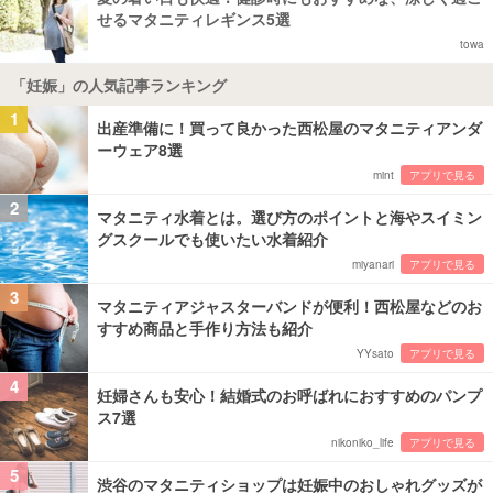
せるマタニティレギンス5選
towa
「妊娠」の人気記事ランキング
1
出産準備に！買って良かった西松屋のマタニティアンダ
ーウェア8選
mint
アプリで見る
2
マタニティ水着とは。選び方のポイントと海やスイミン
グスクールでも使いたい水着紹介
miyanari
アプリで見る
3
マタニティアジャスターバンドが便利！西松屋などのお
すすめ商品と手作り方法も紹介
YYsato
アプリで見る
4
妊婦さんも安心！結婚式のお呼ばれにおすすめのパンプ
ス7選
nikoniko_life
アプリで見る
5
渋谷のマタニティショップは妊娠中のおしゃれグッズが