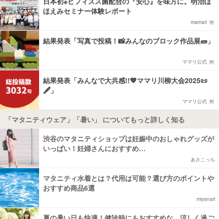
日本初※ビフィズス菌配合の『安心』を味方に。明治ほ
ほえみセミナー体験レポート
mamari
結果発表「写真で投稿！📸みんなのブロック作品展🧱」
ママリ公式
結果発表「みんなで大共感!!💖ママリ川柳大会2025📜
🖋️」
ママリ公式
「マタニティウェア」「暑い」 についてもっと詳しく知る
渋谷のマタニティショップは妊娠中のおしゃれグッズが
いっぱい！妊婦さんにおすすめ…
あさこっち
マタニティ水着とは？代用は可能？選び方のポイントや
おすすめ商品6選
miyanari
夏の暑い日も快適！健診時にもおすすめな、涼しく過ご