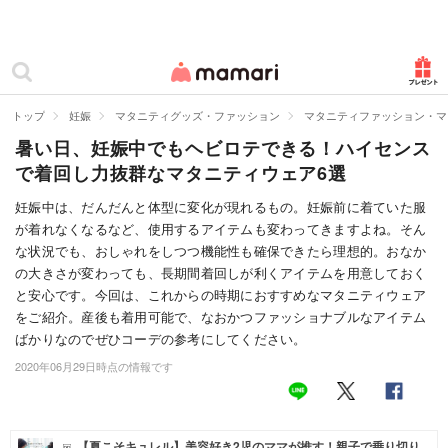
カテゴリー一覧
ママリ
妊活
トップ
妊娠
マタニティグッズ・ファッション
マタニティファッション・マ
暑い日、妊娠中でもヘビロテできる！ハイセンス
妊娠
で着回し力抜群なマタニティウェア6選
出産
妊娠中は、だんだんと体型に変化が現れるもの。妊娠前に着ていた服
が着れなくなるなど、使用するアイテムも変わってきますよね。そん
赤ちゃん・育児
な状況でも、おしゃれをしつつ機能性も確保できたら理想的。おなか
子育て・家族
の大きさが変わっても、長期間着回しが利くアイテムを用意しておく
と安心です。今回は、これからの時期におすすめなマタニティウェア
病院
をご紹介。産後も着用可能で、なおかつファッショナブルなアイテム
ばかりなのでぜひコーデの参考にしてください。
美容・ファッション
2020年06月29日時点の情報です
お仕事
住まい
【夏こそキュレル】美容好き2児のママが推す！親子で乗り切り