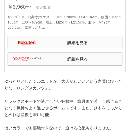
￥3,960〜
（楽天市場）
サイズ：M、L(実寸)ウエスト：M60〜90cm・L64〜94cm、腹囲：M76〜
105cm・L80〜109cm、股上：M25cm・L25.5cm、股下：M49cm、
L50.5cm、素材：ポリエ...
詳細を見る
詳細を見る
ゆったりとしたシルエットが、大人かわいいという言葉にぴった
りな「ロングスカンツ」。
リラックスモードで過ごしたい妊娠中、臨月まで苦しく感じるこ
となく気持ちよく過ごせるボトムスです。また、ひもをしっかり
とめれば産後も着用可能。
淡いカラーでも裏地付きなので、透ける心配もありません。