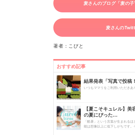
麦さんのブログ「麦の子
麦さんのTwitt
著者：
こびと
おすすめ記事
結果発表「写真で投稿！
いつもママリをご利用いただきあ
【夏こそキュレル】美
の夏にぴった…
「酷暑」という言葉が生まれるほ
能は想像以上に低下しがちです。