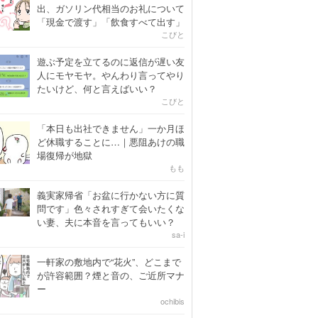
出、ガソリン代相当のお礼について
「現金で渡す」「飲食すべて出す」
こびと
遊ぶ予定を立てるのに返信が遅い友
人にモヤモヤ。やんわり言ってやり
たいけど、何と言えばいい？
こびと
「本日も出社できません」一か月ほ
ど休職することに…｜悪阻あけの職
場復帰が地獄
もも
義実家帰省「お盆に行かない方に質
問です」色々されすぎて会いたくな
い妻、夫に本音を言ってもいい？
sa-i
一軒家の敷地内で“花火”、どこまで
が許容範囲？煙と音の、ご近所マナ
ー
ochibis