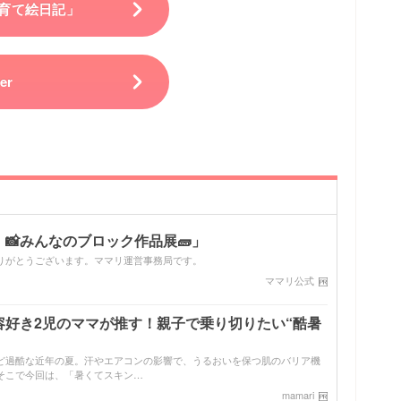
育て絵日記」
er
📸みんなのブロック作品展🧱」
りがとうございます。ママリ運営事務局です。
ママリ公式
容好き2児のママが推す！親子で乗り切りたい“酷暑
ど過酷な近年の夏。汗やエアコンの影響で、うるおいを保つ肌のバリア機
そこで今回は、「暑くてスキン…
mamari