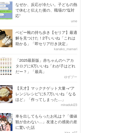
なぜか、反応が冷たい。子どもの熱
で休むと伝えた後の、職場の“塩対
応”
ume
ベビー靴の持ち歩き【セリア】最適
解を見つけた！2千いいね「これは
助かる」「即セリア行き決定」
kanako_mamari
「2025最新版」赤ちゃんのヘアカ
タログに9万いいね「わが子はどれ
だー？」「最高」
ゆずプー
【天才】マックナゲット大量→“ア
レンジレシピ”に5.7万いいね「なる
ほど」「作ってしまった…」
minaduki23
車を出してもらったお礼は？「価値
観が合わない…」友達との感覚の差
に驚いた話
kira_z07