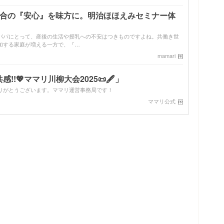
配合の『安心』を味方に。明治ほほえみセミナー体
パパにとって、産後の生活や授乳への不安はつきものですよね。共働き世
加する家庭が増える一方で、『…
mamari
!💖ママリ川柳大会2025📜🖋️」
りがとうございます。ママリ運営事務局です！
ママリ公式