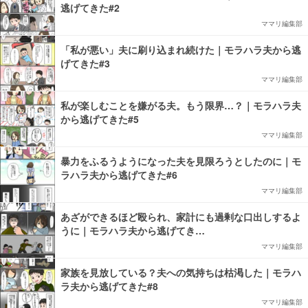
逃げてきた#2
ママリ編集部
「私が悪い」夫に刷り込まれ続けた｜モラハラ夫から逃
げてきた#3
ママリ編集部
私が楽しむことを嫌がる夫。もう限界…？｜モラハラ夫
から逃げてきた#5
ママリ編集部
暴力をふるうようになった夫を見限ろうとしたのに｜モ
ラハラ夫から逃げてきた#6
ママリ編集部
あざができるほど殴られ、家計にも過剰な口出しするよ
うに｜モラハラ夫から逃げてき…
ママリ編集部
家族を見放している？夫への気持ちは枯渇した｜モラハ
ラ夫から逃げてきた#8
ママリ編集部