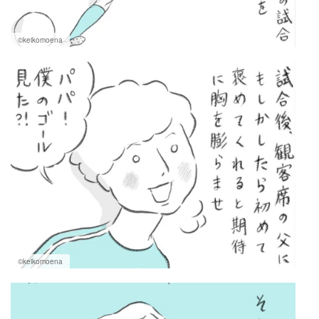
©keikomoena
©keikomoena