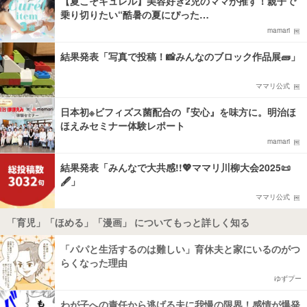
【夏こそキュレル】美容好き2児のママが推す！親子で
乗り切りたい“酷暑の夏にぴった…
mamari
結果発表「写真で投稿！📸みんなのブロック作品展🧱」
ママリ公式
日本初※ビフィズス菌配合の『安心』を味方に。明治ほ
ほえみセミナー体験レポート
mamari
結果発表「みんなで大共感!!💖ママリ川柳大会2025📜
🖋️」
ママリ公式
「育児」「ほめる」「漫画」 についてもっと詳しく知る
「パパと生活するのは難しい」育休夫と家にいるのがつ
らくなった理由
ゆずプー
わが子への責任から逃げる夫に我慢の限界！感情が爆発