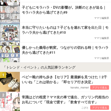
子どもにモラハラ・DVの影響が。決断のときが迫る｜
モラハラ夫から逃げてきた#9
ママリ編集部
本当に守りたいものは？子どもを連れて家を出た日｜モ
ラハラ夫から逃げてきた#10
ママリ編集部
優しかった義母が豹変。つながりの切れる時｜モラハラ
夫から逃げてきた#11
ママリ編集部
「トレンド・イベント」の人気記事ランキング
1
ベビー靴の持ち歩き【セリア】最適解を見つけた！2千
いいね「これは助かる」「即セリア行き決定」
kanako_mamari
アプリで見る
2
常識はどの程度？ママ友の車で遠出、ガソリン代相当の
お礼について「現金で渡す」「飲食すべて出す」
こびと
アプリで見る