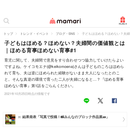
カテゴリー一覧
ママリ
妊活
トップ
トレンド・イベント
ブログ・SNS
子どもはほめる？ほめない？夫婦
子どもはほめる？ほめない？夫婦間の価値観とは
妊娠
｜ほめる育事ほめない育事#1
出産
育児に関して、夫婦間で意見をすり合わせつつ協力していけたらよい
ですよね。ケイコモエナ(@keikomoena)さんは子どものころはほめら
赤ちゃん・育児
れて育ち、夫は逆にほめられた経験がないまま大人になったとのこ
子育て・家族
と。そんな真逆の環境で育った二人が夫婦になると…？『ほめる育事
ほめない育事』第1話をごらんください。
病院
2021年10月25日時点の情報です
美容・ファッション
お仕事
結果発表「写真で投稿！📸みんなのブロック作品展🧱」
住まい