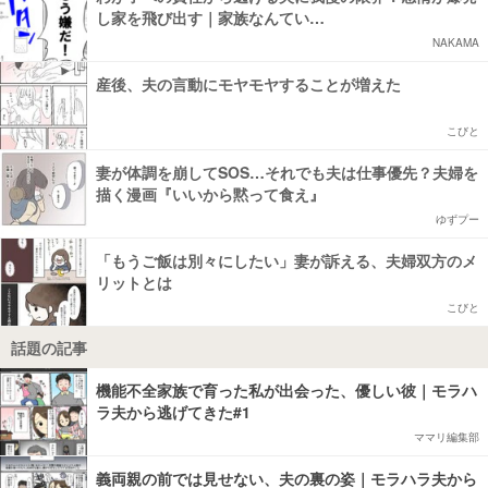
し家を飛び出す｜家族なんてい…
NAKAMA
産後、夫の言動にモヤモヤすることが増えた
こびと
妻が体調を崩してSOS…それでも夫は仕事優先？夫婦を
描く漫画『いいから黙って食え』
ゆずプー
「もうご飯は別々にしたい」妻が訴える、夫婦双方のメ
リットとは
こびと
話題の記事
機能不全家族で育った私が出会った、優しい彼｜モラハ
ラ夫から逃げてきた#1
ママリ編集部
義両親の前では見せない、夫の裏の姿｜モラハラ夫から