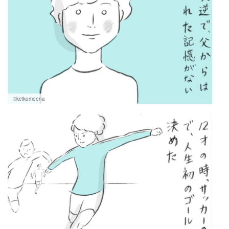
©keikomoena