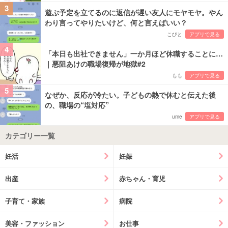
3
遊ぶ予定を立てるのに返信が遅い友人にモヤモヤ。やん
わり言ってやりたいけど、何と言えばいい？
こびと
アプリで見る
4
「本日も出社できません」一か月ほど休職することに…
｜悪阻あけの職場復帰が地獄#2
もも
アプリで見る
5
なぜか、反応が冷たい。子どもの熱で休むと伝えた後
の、職場の“塩対応”
ume
アプリで見る
カテゴリー一覧
妊活
妊娠
出産
赤ちゃん・育児
子育て・家族
病院
美容・ファッション
お仕事