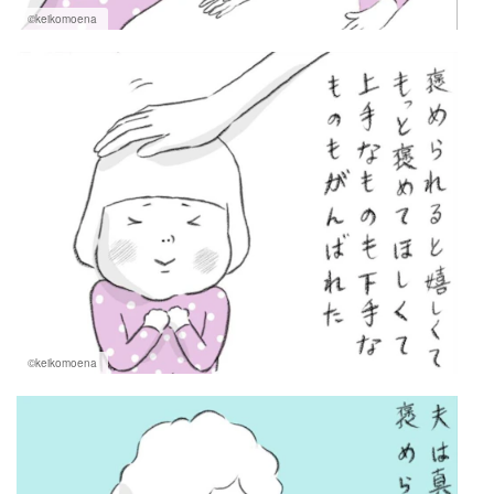
©keikomoena
©keikomoena