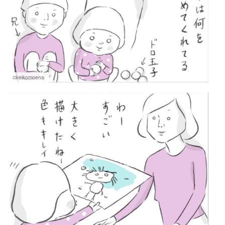
©keikomoena