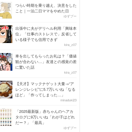
つらい時期を乗り越え、決意をした
こと｜一泊二日ママをやめた日
ゆずプー
出張中に夫がデリヘル利用「興味本
位」「仕事のストレスで」反省して
いる様子でも信用できず
kira_z07
車を出してもらったお礼は？「価値
観が合わない…」友達との感覚の差
に驚いた話
kira_z07
【天才】マックナゲット大量→“ア
レンジレシピ”に5.7万いいね「なる
ほど」「作ってしまった…」
minaduki23
「2025最新版」赤ちゃんのヘアカ
タログに9万いいね「わが子はどれ
だー？」「最高」
ゆずプー