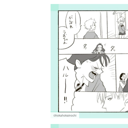
©hokahokainochi