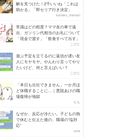
解を見つけた！2千いいね「これは
助かる」「即セリア行き決定」
kanako_mamari
常識はどの程度？ママ友の車で遠
出、ガソリン代相当のお礼について
「現金で渡す」「飲食すべて出す」
こびと
遊ぶ予定を立てるのに返信が遅い友
人にモヤモヤ。やんわり言ってやり
たいけど、何と言えばいい？
こびと
「本日も出社できません」一か月ほ
ど休職することに…｜悪阻あけの職
場復帰が地獄
もも
なぜか、反応が冷たい。子どもの熱
で休むと伝えた後の、職場の“塩対
応”
ume