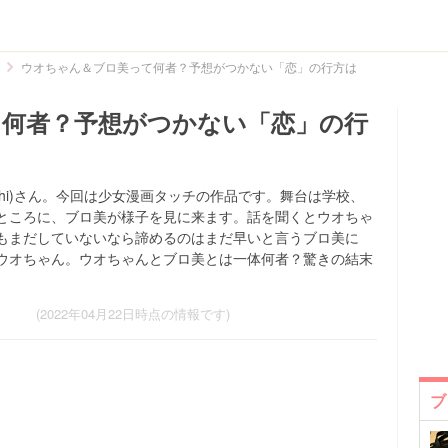
ウオちゃん＆ブロ美って何者？予想がつかない「恋」の行方は
何者？予想がつかない「恋」の行
nochi)さん。今回は少女漫画タッチの作品です。舞台は学校、
ところに、ブロ美が様子を見に来ます。話を聞くとウオちゃ
もまだしていないなら諦めるのはまだ早いと言うブロ美に
ウオちゃん。ウオちゃんとブロ美とは一体何者？驚きの結末
(2022年04月22日時点の情報です)
ブ