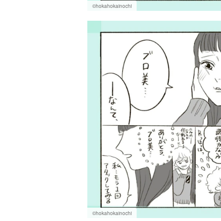
©hokahokainochi
©hokahokainochi