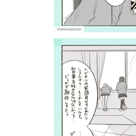
©hokahokainochi