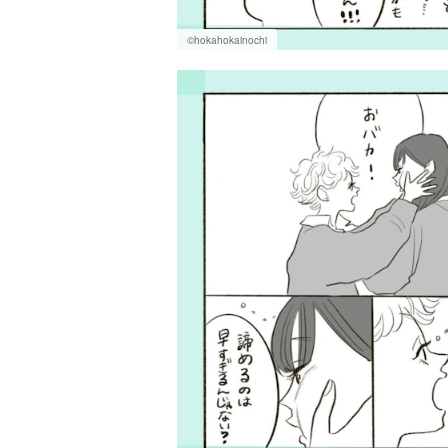
©hokahokainochi