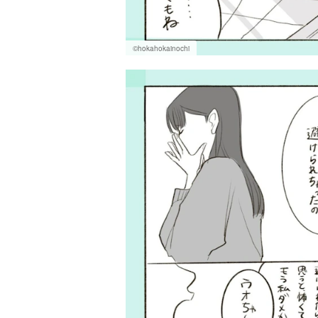
©hokahokainochi