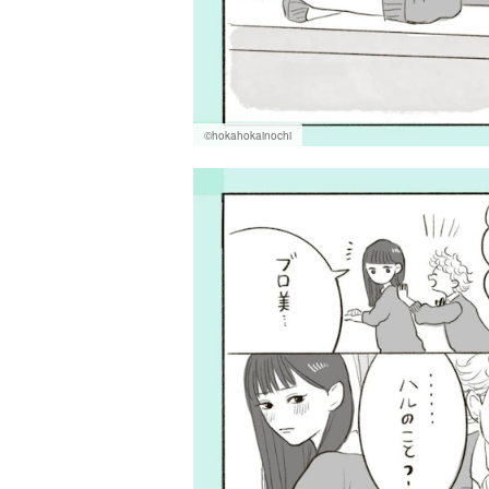
©hokahokainochi