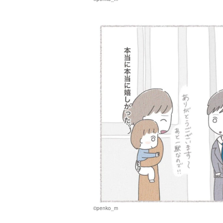
©penko_m