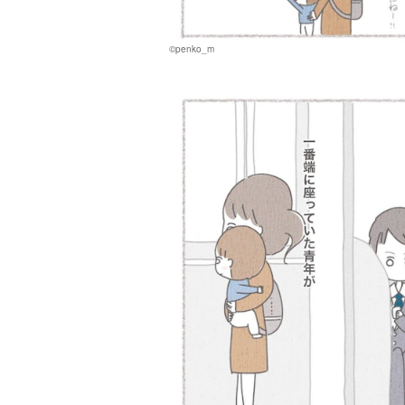
©penko_m