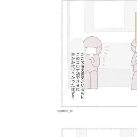
©penko_m