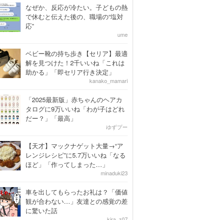
なぜか、反応が冷たい。子どもの熱
で休むと伝えた後の、職場の“塩対
応”
ume
ベビー靴の持ち歩き【セリア】最適
解を見つけた！2千いいね「これは
助かる」「即セリア行き決定」
kanako_mamari
「2025最新版」赤ちゃんのヘアカ
タログに9万いいね「わが子はどれ
だー？」「最高」
ゆずプー
【天才】マックナゲット大量→“ア
レンジレシピ”に5.7万いいね「なる
ほど」「作ってしまった…」
minaduki23
車を出してもらったお礼は？「価値
観が合わない…」友達との感覚の差
に驚いた話
kira_z07