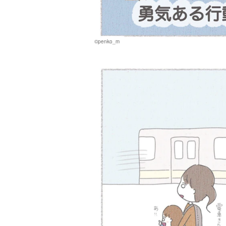
©penko_m