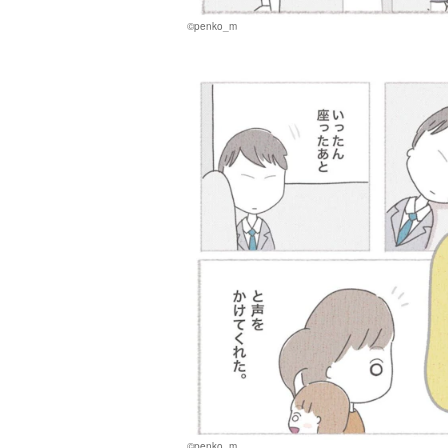
©penko_m
©penko_m