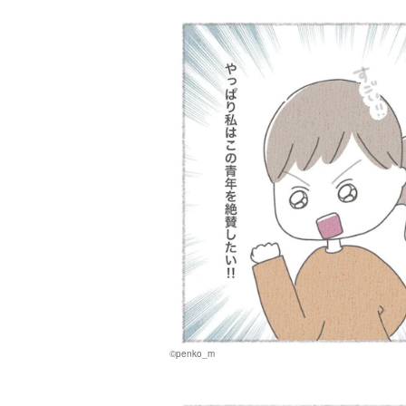
©penko_m