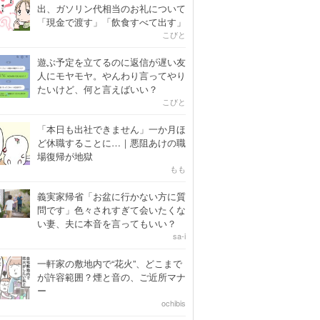
出、ガソリン代相当のお礼について
「現金で渡す」「飲食すべて出す」
こびと
遊ぶ予定を立てるのに返信が遅い友
人にモヤモヤ。やんわり言ってやり
たいけど、何と言えばいい？
こびと
「本日も出社できません」一か月ほ
ど休職することに…｜悪阻あけの職
場復帰が地獄
もも
義実家帰省「お盆に行かない方に質
問です」色々されすぎて会いたくな
い妻、夫に本音を言ってもいい？
sa-i
一軒家の敷地内で“花火”、どこまで
が許容範囲？煙と音の、ご近所マナ
ー
ochibis