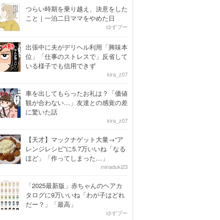
つらい時期を乗り越え、決意をした
こと｜一泊二日ママをやめた日
ゆずプー
出張中に夫がデリヘル利用「興味本
位」「仕事のストレスで」反省して
いる様子でも信用できず
kira_z07
車を出してもらったお礼は？「価値
観が合わない…」友達との感覚の差
に驚いた話
kira_z07
【天才】マックナゲット大量→“ア
レンジレシピ”に5.7万いいね「なる
ほど」「作ってしまった…」
minaduki23
「2025最新版」赤ちゃんのヘアカ
タログに9万いいね「わが子はどれ
だー？」「最高」
ゆずプー