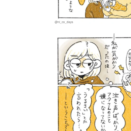
@ni_co_days