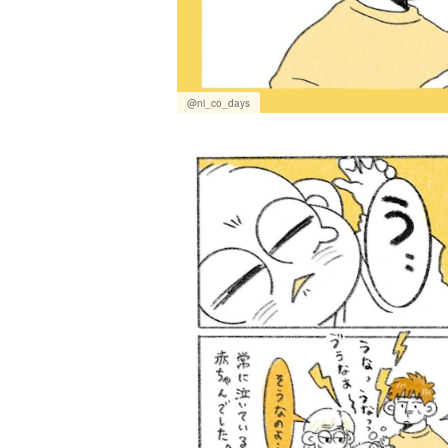
@ni_co_days