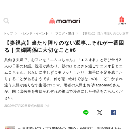
カテゴリー一覧
ママリ
妊活
トップ
トレンド・イベント
ブログ・SNS
【妻視点】当たり障りのない返事
【妻視点】当たり障りのない返事…それが一番困
妊娠
る｜夫婦関係に大切なこと#6
出産
共働き夫婦で、お互いを「エムコちゃん」「エスオ君」と呼び合う2
人の日常のお話。洗濯が終わり、朝のひとときを過ごすエスオ君とエ
赤ちゃん・育児
ムコちゃん。お互いに少しずつモヤッとしたり、相手に不足を感じた
子育て・家族
りすることがあるようです。仲が悪いわけではないのに、どこかすれ
違う夫婦が織りなす生活の1コマ。著者の人間まお(@ageomao)さん
病院
が、同じ出来事を夫婦それぞれの視点で漫画にした作品をごらんくだ
さい。
美容・ファッション
2022年07月22日時点の情報です
お仕事
住まい
日本初※ビフィズス菌配合の『安心』を味方に。明治ほほえみセ