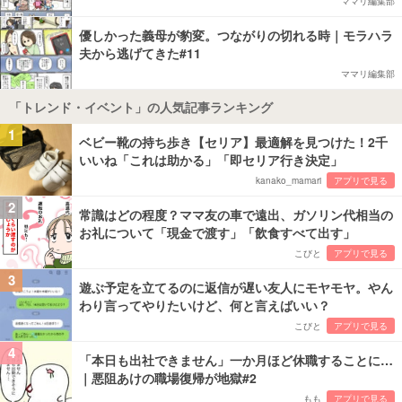
ママリ編集部
優しかった義母が豹変。つながりの切れる時｜モラハラ
夫から逃げてきた#11
ママリ編集部
「トレンド・イベント」の人気記事ランキング
1
ベビー靴の持ち歩き【セリア】最適解を見つけた！2千
いいね「これは助かる」「即セリア行き決定」
kanako_mamari
アプリで見る
2
常識はどの程度？ママ友の車で遠出、ガソリン代相当の
お礼について「現金で渡す」「飲食すべて出す」
こびと
アプリで見る
3
遊ぶ予定を立てるのに返信が遅い友人にモヤモヤ。やん
わり言ってやりたいけど、何と言えばいい？
こびと
アプリで見る
4
「本日も出社できません」一か月ほど休職することに…
｜悪阻あけの職場復帰が地獄#2
もも
アプリで見る