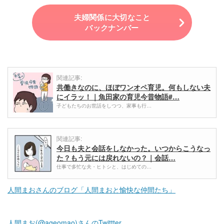
夫婦関係に大切なこと
バックナンバー
関連記事:
共働きなのに、ほぼワンオペ育児。何もしない夫
にイラッ！｜魚田家の育児今昔物語#…
子どもたちのお世話をしつつ、家事も行…
関連記事:
今日も夫と会話をしなかった。いつからこうなっ
た？もう元には戻れないの？｜会話…
仕事で多忙な夫・ヒトシと、はじめての…
人間まおさんのブログ「人間まおと愉快な仲間たち」
人間まお(@ageomao)さんのTwittter