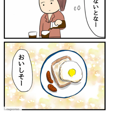
©ageomao