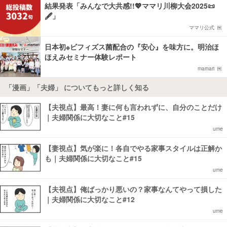
結果発表「みんなで大共感!!💖ママリ川柳大会2025📜
🖋️」
ママリ公式
日本初※ビフィズス菌配合の『安心』を味方に。明治ほ
ほえみセミナー体験レポート
mamari
「漫画」「夫婦」 についてもっと詳しく知る
【夫視点】最高！妻に何も言われずに、自分のことだけ
｜夫婦関係に大切なこと#15
ume
【妻視点】気が楽に！各自でやる家事スタイルは正解か
も｜夫婦関係に大切なこと#15
ume
【夫視点】俺ばっかり悪いの？家事なんてやって損した
｜夫婦関係に大切なこと#12
ume