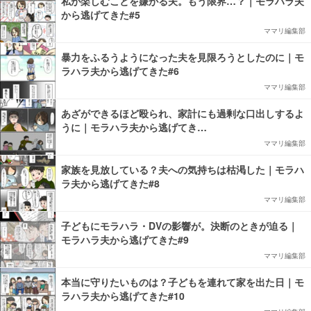
私が楽しむことを嫌がる夫。もう限界…？｜モラハラ夫
から逃げてきた#5
ママリ編集部
暴力をふるうようになった夫を見限ろうとしたのに｜モ
ラハラ夫から逃げてきた#6
ママリ編集部
あざができるほど殴られ、家計にも過剰な口出しするよ
うに｜モラハラ夫から逃げてき…
ママリ編集部
家族を見放している？夫への気持ちは枯渇した｜モラハ
ラ夫から逃げてきた#8
ママリ編集部
子どもにモラハラ・DVの影響が。決断のときが迫る｜
モラハラ夫から逃げてきた#9
ママリ編集部
本当に守りたいものは？子どもを連れて家を出た日｜モ
ラハラ夫から逃げてきた#10