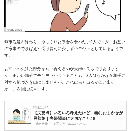
©ageomao
無事洗濯が終わり、ゆっくりと朝食を食べたい2人ですが、お互い
の家事のできばえや受け答えに少しずつモヤッとしているようで
す。
お互いの欠けた部分を補い合えるのが夫婦の良さではあります
が、細かい部分でモヤモヤがつもることも。2人はなかなか相手に
対する気づきを口にしませんが、これは吉と出るか凶と出る
か…。次回に続きます。
関連記事:
【夫視点】いろいろ考えたけど…妻におまかせが
最善策｜夫婦関係に大切なこと#6
共働き夫婦で、お互いを「エムコちゃん…