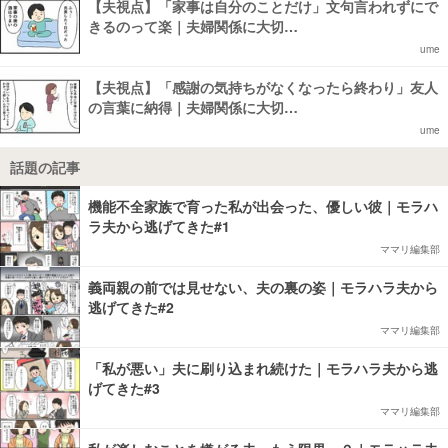
【夫視点】「家事は自分のことだけ」文句言われずにで
きるのって楽｜夫婦関係に大切…
ume
【夫視点】「感謝の気持ちがなくなったら終わり」友人
の言葉に納得｜夫婦関係に大切…
ume
話題の記事
機能不全家族で育った私が出会った、優しい彼｜モラハ
ラ夫から逃げてきた#1
ママリ編集部
義両親の前では見せない、夫の裏の姿｜モラハラ夫から
逃げてきた#2
ママリ編集部
「私が悪い」夫に刷り込まれ続けた｜モラハラ夫から逃
げてきた#3
ママリ編集部