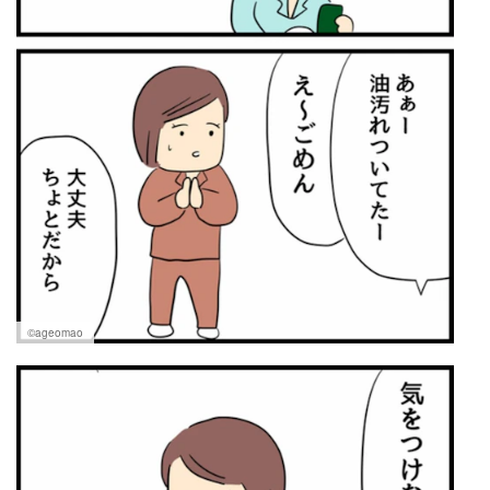
©ageomao