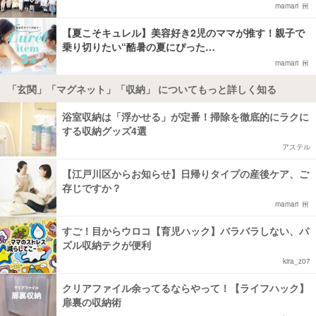
mamari
【夏こそキュレル】美容好き2児のママが推す！親子で
乗り切りたい“酷暑の夏にぴった…
mamari
「玄関」「マグネット」「収納」 についてもっと詳しく知る
浴室収納は「浮かせる」が定番！掃除を徹底的にラクに
する収納グッズ4選
アステル
【江戸川区からお知らせ】日帰りタイプの産後ケア、ご
存じですか？
mamari
すご！目からウロコ【育児ハック】バラバラしない、パ
ズル収納テクが便利
kira_z07
クリアファイル余ってるならやって！【ライフハック】
扉裏の収納術