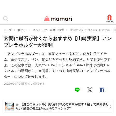
カテゴリー一覧
ママリ
妊活
トップ
住まい
インテリア・家具・雑貨
玄関に磁石が付くならおすすめ【山
玄関に磁石が付くならおすすめ【山崎実業】アン
妊娠
ブレラホルダーが便利
出産
「アンブレラホルダー」は、玄関スペースを有効に使う注目アイテ
ム。傘やマスク、ペン、鍵などをすっきり収納でき、とても便利です
赤ちゃん・育児
よ。この記事では、人気YouTubeチャンネル「Samia片付け収納チャ
子育て・家族
ンネル」の動画から、玄関扉にくっつく山崎実業の「アンブレラホル
ダー」について紹介します。
病院
2022年09月01日時点の情報です
美容・ファッション
お仕事
【夏こそキュレル】美容好き2児のママが推す！親子で乗り切り
たい“酷暑の夏にぴったりのスキンケア”
住まい