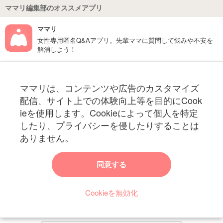
ママリ編集部のオススメアプリ
ママリ
女性専用匿名Q&Aアプリ。先輩ママに質問して悩みや不安を
解消しよう！
フォローしてね！ママリ公式アカウント
ママリは、コンテンツや広告のカスタマイズ
妊娠〜子育て中のお役立ち情報を配信中
配信、サイト上での体験向上等を目的にCook
ieを使用します。Cookieによって個人を特定
したり、プライバシーを侵したりすることは
ありません。
ママリからのお知らせ
同意する
今ママリで読みたい記事は何ですか？
Cookieを無効化
ママリ編集部がみなさんのご意見をもとに記事を作成させていただきま
す！