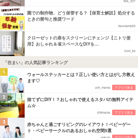
kira_z07
園での制作物、どう保管する？【保育士解説】処分する
ときの禁句と推奨ワード
itsumama55
クローゼットの扉をスクリーンにチェンジ【ニトリ使
用】おしゃれ＆省スペースなDIYを…
fumi_k3
「住まい」の人気記事ランキング
1
ウォールステッカーとは？正しい使い方とはがし方教え
ます♡
umi_mama
アプリで見る
2
捨てずにDIY！？おしゃれで使えるスタバの無料アイテ
ム☆
chiimama
アプリで見る
3
赤ちゃんと過ごすリビングのレイアウト！ベビーゲー
ト・ベビーサークルのあるおしゃれ空間5選
sakura
アプリで見る