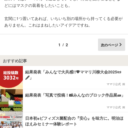
どにはマスクの装着をしたいことも。
玄関に1つ置いてあれば、いちいち別の場所から持ってくる必要が
ありません。これはまねしたいアイデアですね。
1/2
次のページ
おすすめ記事
結果発表「みんなで大共感!!💖ママリ川柳大会2025📜
🖋️」
ママリ公式
結果発表「写真で投稿！📸みんなのブロック作品展🧱」
ママリ公式
日本初※ビフィズス菌配合の『安心』を味方に。明治ほ
ほえみセミナー体験レポート