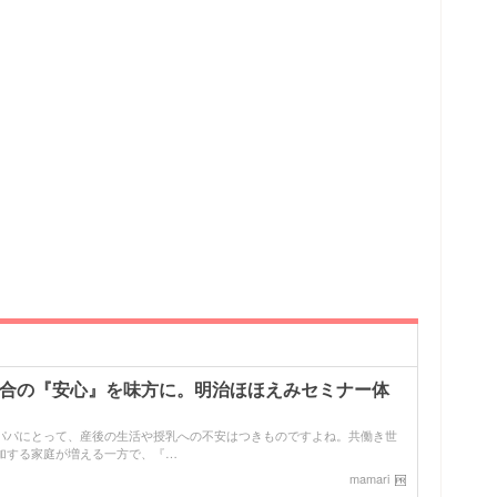
配合の『安心』を味方に。明治ほほえみセミナー体
パパにとって、産後の生活や授乳への不安はつきものですよね。共働き世
加する家庭が増える一方で、『…
mamari