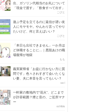
出、ガソリン代相当のお礼について
「現金で渡す」「飲食すべて出す」
こびと
遊ぶ予定を立てるのに返信が遅い友
人にモヤモヤ。やんわり言ってやり
たいけど、何と言えばいい？
こびと
「本日も出社できません」一か月ほ
ど休職することに…｜悪阻あけの職
場復帰が地獄
もも
義実家帰省「お盆に行かない方に質
問です」色々されすぎて会いたくな
い妻、夫に本音を言ってもいい？
sa-i
一軒家の敷地内で“花火”、どこまで
が許容範囲？煙と音の、ご近所マナ
ー
ochibis