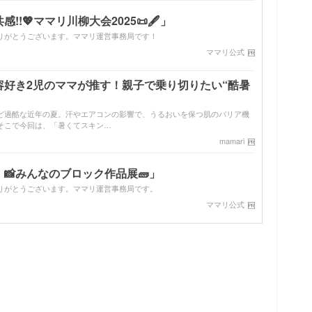
!💖ママリ川柳大会2025📜🖋️」
りがとうございます。ママリ運営事務局です！
ママリ公式
容好き2児のママが推す！親子で乗り切りたい“酷暑
ど過酷な近年の夏。汗やエアコンの影響で、うるおいを保つ肌のバリア機
そこで今回は、「暑くてスキン…
mamari
📸みんなのブロック作品展🧱」
りがとうございます。ママリ運営事務局です。
ママリ公式