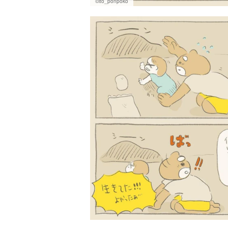
©ito_ponpoko