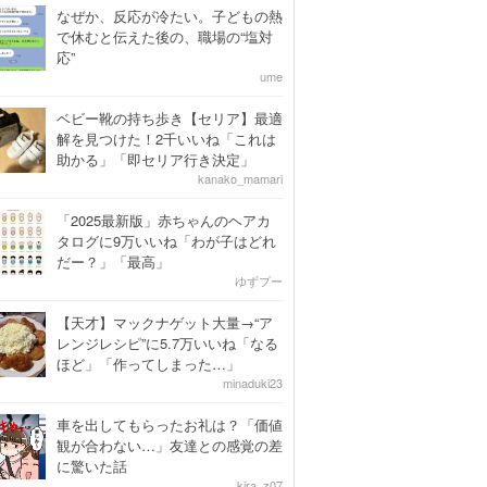
なぜか、反応が冷たい。子どもの熱
で休むと伝えた後の、職場の“塩対
応”
ume
ベビー靴の持ち歩き【セリア】最適
解を見つけた！2千いいね「これは
助かる」「即セリア行き決定」
kanako_mamari
「2025最新版」赤ちゃんのヘアカ
タログに9万いいね「わが子はどれ
だー？」「最高」
ゆずプー
【天才】マックナゲット大量→“ア
レンジレシピ”に5.7万いいね「なる
ほど」「作ってしまった…」
minaduki23
車を出してもらったお礼は？「価値
観が合わない…」友達との感覚の差
に驚いた話
kira_z07