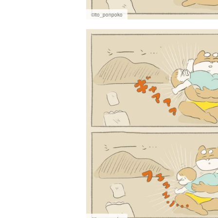
©ito_ponpoko