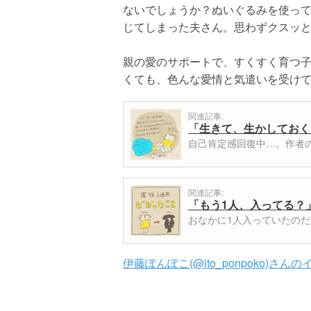
ないでしょうか？ぬいぐるみを使っ
じてしまった夫さん。思わずクスッ
親の愛のサポートで、すくすく育つ
くても、色んな愛情と気遣いを受け
関連記事:
「生きて、生かしておく
自己肯定感回復中…。作者の伊
関連記事:
「もう1人、入ってる？
おなかに1人入っていたの
伊藤ぽんぽこ(@ito_ponpoko)さ