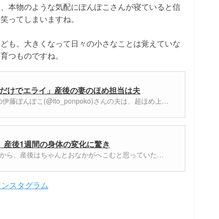
て、本物のような気配にぽんぽこさんが寝ていると信
と笑ってしまいますね。
子ども。大きくなって日々の小さなことは覚えていな
て育つものですね。
だけでエライ」産後の妻のほめ担当は夫
藤ぽんぽこ(@ito_ponpoko)さんの夫は、超ほめ上…
」産後1週間の身体の変化に驚き
だから、産後はちゃんとおなかがへこむと思っていた…
んのインスタグラム