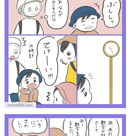
©monmama.osaru