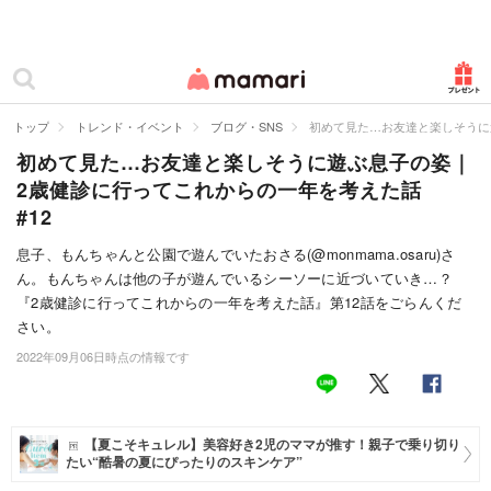
カテゴリー一覧
ママリ
妊活
トップ
トレンド・イベント
ブログ・SNS
初めて見た…お友達と楽しそうに
初めて見た…お友達と楽しそうに遊ぶ息子の姿｜
妊娠
2歳健診に行ってこれからの一年を考えた話
出産
#12
赤ちゃん・育児
息子、もんちゃんと公園で遊んでいたおさる(@monmama.osaru)さ
ん。もんちゃんは他の子が遊んでいるシーソーに近づいていき…？
子育て・家族
『2歳健診に行ってこれからの一年を考えた話』第12話をごらんくだ
さい。
病院
2022年09月06日時点の情報です
美容・ファッション
お仕事
【夏こそキュレル】美容好き2児のママが推す！親子で乗り切り
たい“酷暑の夏にぴったりのスキンケア”
住まい