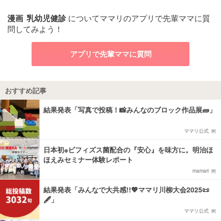
漫画
乳幼児健診
についてママリのアプリで先輩ママに質
問してみよう！
アプリで先輩ママに質問
おすすめ記事
結果発表「写真で投稿！📸みんなのブロック作品展🧱」
ママリ公式
日本初※ビフィズス菌配合の『安心』を味方に。明治ほ
ほえみセミナー体験レポート
mamari
結果発表「みんなで大共感!!💖ママリ川柳大会2025📜
🖋️」
ママリ公式