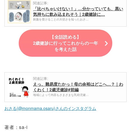
関連記事:
「比べちゃいけない！」…分かっていても、黒い
気持ちに飲み込まれそう｜2歳健診に…
刺激を受けることの大切さを知ったおさ…
【全話読める】
2歳健診に行ってこれからの一年
を考えた話
関連記事:
えっ、難易度たかっ！母の余裕はどこへ…？｜わ
くわく！2歳児健診#前編
地域によって内容もさまざまな乳幼児健…
おさる(@monmama.osaru)さんのインスタグラム
著者：sa-i