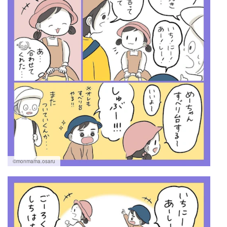
©monmama.osaru