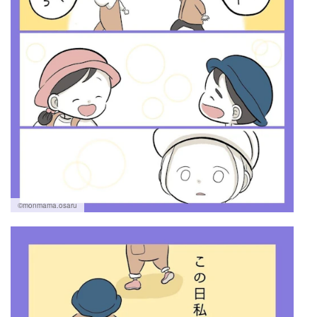
©monmama.osaru