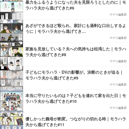
暴力をふるうようになった夫を見限ろうとしたのに｜モ
ラハラ夫から逃げてきた#6
ママリ編集部
あざができるほど殴られ、家計にも過剰な口出しするよ
うに｜モラハラ夫から逃げてき…
ママリ編集部
家族を見放している？夫への気持ちは枯渇した｜モラハ
ラ夫から逃げてきた#8
ママリ編集部
子どもにモラハラ・DVの影響が。決断のときが迫る｜
モラハラ夫から逃げてきた#9
ママリ編集部
本当に守りたいものは？子どもを連れて家を出た日｜モ
ラハラ夫から逃げてきた#10
ママリ編集部
優しかった義母が豹変。つながりの切れる時｜モラハラ
夫から逃げてきた#11