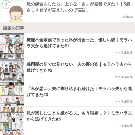
息の練習をしたら、上手な「さ」が発音できた！｜5歳
さしすせそが言えないので言語…
ochibis
話題の記事
機能不全家族で育った私が出会った、優しい彼｜モラハ
ラ夫から逃げてきた#1
ママリ編集部
義両親の前では見せない、夫の裏の姿｜モラハラ夫から
逃げてきた#2
ママリ編集部
「私が悪い」夫に刷り込まれ続けた｜モラハラ夫から逃
げてきた#3
ママリ編集部
私が楽しむことを嫌がる夫。もう限界…？｜モラハラ夫
から逃げてきた#5
ママリ編集部