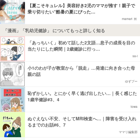
【夏こそキュレル】美容好き2児のママが推す！親子で
乗り切りたい“酷暑の夏にぴった…
mamari
「漫画」「乳幼児健診」 についてもっと詳しく知る
「あっちいく」初めて話した2文語…息子の成長を目の
当たりにした瞬間｜2歳健診に行っ…
sa-i
小1のわが子が教室から「脱走」…発達に向き合った母
親の話
ゆずプー
恥ずかしい。とにかく早く逃げ出したい…｜長く感じた
1歳半健診#3、4
towa
ぬぐえない不安、そしてMRI検査へ…｜障害を受け入れ
るまでのお話#6、7
ママリ編集部