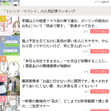
ママリ編集部
「トレンド・イベント」の人気記事ランキング
1
常識はどの程度？ママ友の車で遠出、ガソリン代相当の
お礼について「現金で渡す」「飲食すべて出す」
こびと
アプリで見る
2
遊ぶ予定を立てるのに返信が遅い友人にモヤモヤ。やん
わり言ってやりたいけど、何と言えばいい？
こびと
アプリで見る
3
「本日も出社できません」一か月ほど休職することに…
｜悪阻あけの職場復帰が地獄#2
もも
アプリで見る
4
義実家帰省「お盆に行かない方に質問です」色々されす
ぎて会いたくない妻、夫に本音を言ってもいい？
sa-i
アプリで見る
5
一軒家の敷地内で“花火”、どこまでが許容範囲？煙と音
の、ご近所マナー