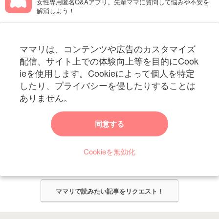
女性専用匿名Q&Aアプリ。先輩ママに質問して悩みや不安を
解消しよう！
フォローしてね！ママリ公式アカウント
ママリは、コンテンツや広告のカスタマイズ
妊娠〜子育て中のお役立ち情報を配信中
配信、サイト上での体験向上等を目的にCook
ieを使用します。Cookieによって個人を特定
したり、プライバシーを侵したりすることは
ありません。
ママリからのお知らせ
同意する
今ママリで読みたい記事は何ですか？
Cookieを無効化
ママリ編集部がみなさんのご意見をもとに記事を作成させていただきま
す！
ママリで読みたい記事をリクエスト！