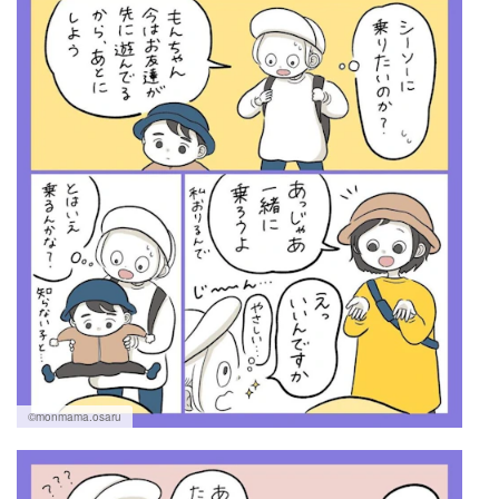
©monmama.osaru