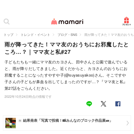
カテゴリー一覧
ママリ
妊活
トップ
トレンド・イベント
ブログ・SNS
雨が降ってきた！ママ友のおうち
雨が降ってきた！ママ友のおうちにお邪魔したと
妊娠
ころ…？｜ママ友と私#27
出産
子どもたちも一緒にママ友のカヨさん、田中さんと公園で遊んでいる
と、雨が降りだしてきました。近くだからと、カヨさんのおうちにお
赤ちゃん・育児
邪魔することになったすやすや子(@suyasuyakoo)さん。そこですや
子育て・家族
子さんの子どもが鼻血を出してしまったのですが…？『ママ友と私』
第27話をごらんください。
病院
2022年10月24日時点の情報です
美容・ファッション
お仕事
結果発表「写真で投稿！📸みんなのブロック作品展🧱」
住まい