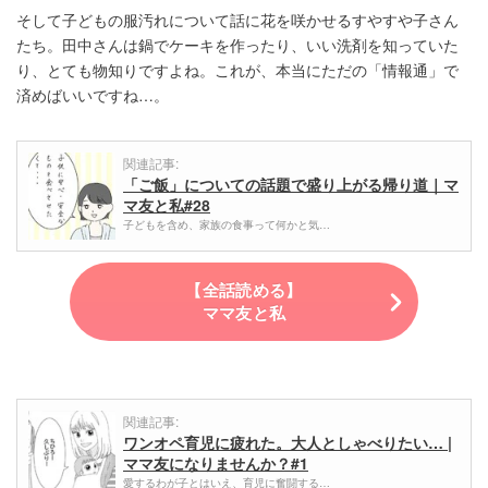
そして子どもの服汚れについて話に花を咲かせるすやすや子さん
たち。田中さんは鍋でケーキを作ったり、いい洗剤を知っていた
り、とても物知りですよね。これが、本当にただの「情報通」で
済めばいいですね…。
関連記事:
「ご飯」についての話題で盛り上がる帰り道｜マ
マ友と私#28
子どもを含め、家族の食事って何かと気…
【全話読める】
ママ友と私
関連記事:
ワンオペ育児に疲れた。大人としゃべりたい… |
ママ友になりませんか？#1
愛するわが子とはいえ、育児に奮闘する…