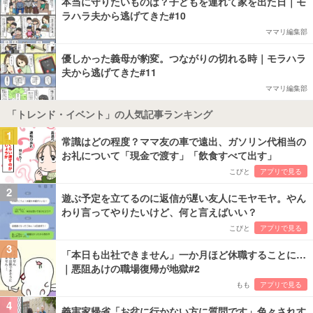
本当に守りたいものは？子どもを連れて家を出た日｜モ
ラハラ夫から逃げてきた#10
ママリ編集部
優しかった義母が豹変。つながりの切れる時｜モラハラ
夫から逃げてきた#11
ママリ編集部
「トレンド・イベント」の人気記事ランキング
1
常識はどの程度？ママ友の車で遠出、ガソリン代相当の
お礼について「現金で渡す」「飲食すべて出す」
こびと
アプリで見る
2
遊ぶ予定を立てるのに返信が遅い友人にモヤモヤ。やん
わり言ってやりたいけど、何と言えばいい？
こびと
アプリで見る
3
「本日も出社できません」一か月ほど休職することに…
｜悪阻あけの職場復帰が地獄#2
もも
アプリで見る
4
義実家帰省「お盆に行かない方に質問です」色々されす