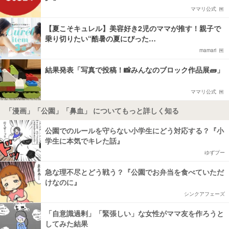
ママリ公式
【夏こそキュレル】美容好き2児のママが推す！親子で
乗り切りたい“酷暑の夏にぴった…
mamari
結果発表「写真で投稿！📸みんなのブロック作品展🧱」
ママリ公式
「漫画」「公園」「鼻血」 についてもっと詳しく知る
公園でのルールを守らない小学生にどう対応する？『小
学生に本気でキレた話』
ゆずプー
急な理不尽とどう戦う？『公園でお弁当を食べていただ
けなのに』
シンクアフェーズ
「自意識過剰」「緊張しい」な女性がママ友を作ろうと
してみた結果