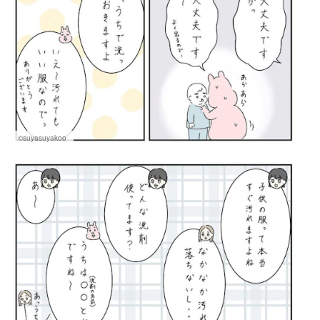
©suyasuyakoo