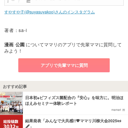
すやすや子(@suyasuyakoo)さんのインスタグラム
著者：sa-i
漫画
公園
についてママリのアプリで先輩ママに質問して
みよう！
アプリで先輩ママに質問
おすすめ記事
日本初※ビフィズス菌配合の『安心』を味方に。明治ほ
ほえみセミナー体験レポート
mamari
結果発表「みんなで大共感!!💖ママリ川柳大会2025📜
🖋️」