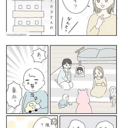
©suyasuyakoo