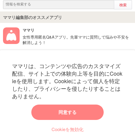
ママリ編集部のオススメアプリ
ママリ
女性専用匿名Q&Aアプリ。先輩ママに質問して悩みや不安を
解消しよう！
フォローしてね！ママリ公式アカウント
ママリは、コンテンツや広告のカスタマイズ
妊娠〜子育て中のお役立ち情報を配信中
配信、サイト上での体験向上等を目的にCook
ieを使用します。Cookieによって個人を特定
したり、プライバシーを侵したりすることは
ありません。
ママリからのお知らせ
同意する
今ママリで読みたい記事は何ですか？
Cookieを無効化
ママリ編集部がみなさんのご意見をもとに記事を作成させていただきま