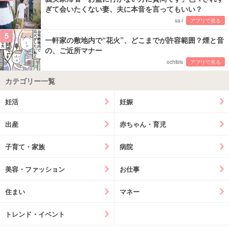
ぎて会いたくない妻、夫に本音を言ってもいい？
sa-i
アプリで見る
5
一軒家の敷地内で“花火”、どこまでが許容範囲？煙と音
の、ご近所マナー
ochibis
アプリで見る
カテゴリー一覧
妊活
妊娠
出産
赤ちゃん・育児
子育て・家族
病院
美容・ファッション
お仕事
住まい
マネー
トレンド・イベント