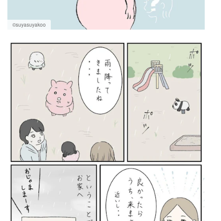
©suyasuyakoo