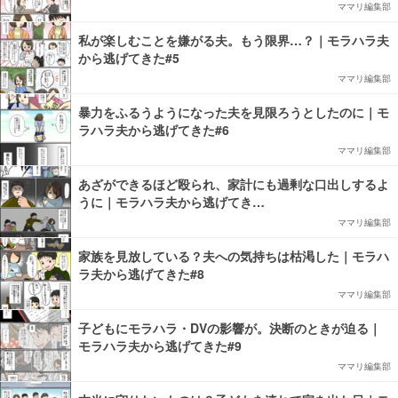
ママリ編集部
私が楽しむことを嫌がる夫。もう限界…？｜モラハラ夫
から逃げてきた#5
ママリ編集部
暴力をふるうようになった夫を見限ろうとしたのに｜モ
ラハラ夫から逃げてきた#6
ママリ編集部
あざができるほど殴られ、家計にも過剰な口出しするよ
うに｜モラハラ夫から逃げてき…
ママリ編集部
家族を見放している？夫への気持ちは枯渇した｜モラハ
ラ夫から逃げてきた#8
ママリ編集部
子どもにモラハラ・DVの影響が。決断のときが迫る｜
モラハラ夫から逃げてきた#9
ママリ編集部