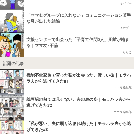
ゆずプー
「ママ友グループに入れない」コミュニケーション苦手
な母が出した結論
ゆずプー
支援センターで出会った「子育て仲間5人」距離が縮ま
る｜ママ友×不倫
ももこ
話題の記事
機能不全家族で育った私が出会った、優しい彼｜モラハ
ラ夫から逃げてきた#1
ママリ編集部
義両親の前では見せない、夫の裏の姿｜モラハラ夫から
逃げてきた#2
ママリ編集部
「私が悪い」夫に刷り込まれ続けた｜モラハラ夫から逃
げてきた#3