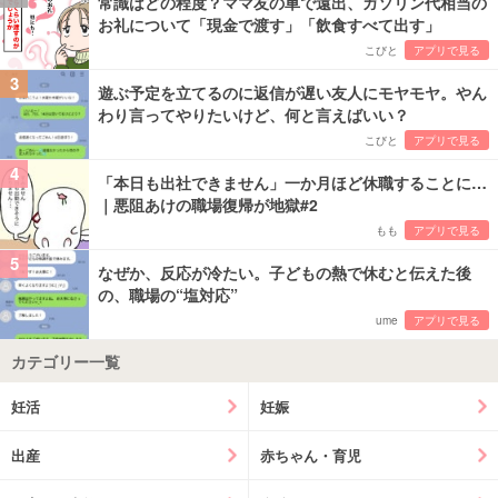
常識はどの程度？ママ友の車で遠出、ガソリン代相当の
お礼について「現金で渡す」「飲食すべて出す」
こびと
アプリで見る
3
遊ぶ予定を立てるのに返信が遅い友人にモヤモヤ。やん
わり言ってやりたいけど、何と言えばいい？
こびと
アプリで見る
4
「本日も出社できません」一か月ほど休職することに…
｜悪阻あけの職場復帰が地獄#2
もも
アプリで見る
5
なぜか、反応が冷たい。子どもの熱で休むと伝えた後
の、職場の“塩対応”
ume
アプリで見る
カテゴリー一覧
妊活
妊娠
出産
赤ちゃん・育児