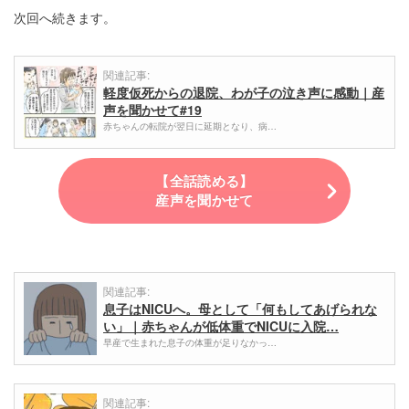
次回へ続きます。
関連記事:
軽度仮死からの退院、わが子の泣き声に感動｜産
声を聞かせて#19
赤ちゃんの転院が翌日に延期となり、病…
【全話読める】
産声を聞かせて
関連記事:
息子はNICUへ。母として「何もしてあげられな
い」｜赤ちゃんが低体重でNICUに入院…
早産で生まれた息子の体重が足りなかっ…
関連記事: