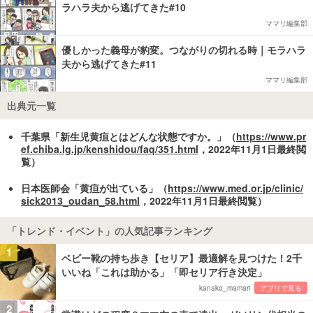
ラハラ夫から逃げてきた#10
ママリ編集部
優しかった義母が豹変。つながりの切れる時｜モラハラ
夫から逃げてきた#11
ママリ編集部
出典元一覧
千葉県「新生児黄疸とはどんな状態ですか。」（
https://www.pr
ef.chiba.lg.jp/kenshidou/faq/351.html
，2022年11月1日最終閲
覧）
日本医師会「黄疸が出ている」（
https://www.med.or.jp/clinic/
sick2013_oudan_58.html
，2022年11月1日最終閲覧）
「トレンド・イベント」の人気記事ランキング
1
ベビー靴の持ち歩き【セリア】最適解を見つけた！2千
いいね「これは助かる」「即セリア行き決定」
kanako_mamari
アプリで見る
2