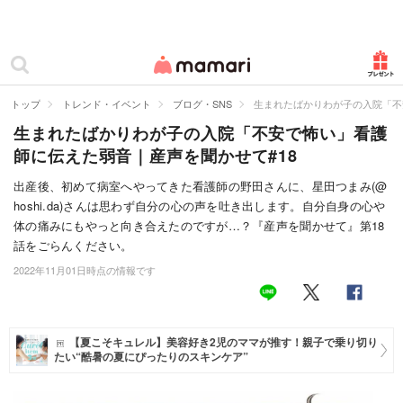
カテゴリー一覧
ママリ
妊活
トップ
トレンド・イベント
ブログ・SNS
生まれたばかりわが子の入院「不
生まれたばかりわが子の入院「不安で怖い」看護
妊娠
師に伝えた弱音｜産声を聞かせて#18
出産
出産後、初めて病室へやってきた看護師の野田さんに、星田つまみ(@
hoshi.da)さんは思わず自分の心の声を吐き出します。自分自身の心や
赤ちゃん・育児
体の痛みにもやっと向き合えたのですが…？『産声を聞かせて』第18
子育て・家族
話をごらんください。
2022年11月01日時点の情報です
病院
美容・ファッション
【夏こそキュレル】美容好き2児のママが推す！親子で乗り切り
たい“酷暑の夏にぴったりのスキンケア”
お仕事
住まい