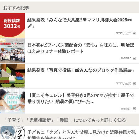
おすすめ記事
結果発表「みんなで大共感!!💖ママリ川柳大会2025📜
🖋️」
ママリ公式
日本初※ビフィズス菌配合の『安心』を味方に。明治ほ
ほえみセミナー体験レポート
mamari
結果発表「写真で投稿！📸みんなのブロック作品展🧱」
ママリ公式
【夏こそキュレル】美容好き2児のママが推す！親子で
乗り切りたい“酷暑の夏にぴった…
mamari
「子育て」「児童相談所」「漫画」 についてもっと詳しく知る
子どもに「クズ」と叫んだ父親…見かけた近隣住民が児
相通告を決めたきっかけ