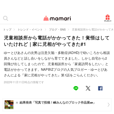
カテゴリー一覧
ママリ
妊活
トップ
トレンド・イベント
ブログ・SNS
児童相談所から電話がかかってき
児童相談所から電話がかかってきた！覚悟はして
妊娠
いたけれど｜家に児相がやってきた#1
出産
ゆーとぴあさんの次男は注意欠陥・多動症(ADHD)で幼いころから相談
員さんなどと話し合いをしながら育ててきました。しかし自宅から2
赤ちゃん・育児
回飛び出してしまったので、児童相談所から「家庭訪問をしたい」と
子育て・家族
電話がかかってきます。NAPBIZブログの人気ブロガー・ゆーとぴあ
さんによる『家に児相がやってきた』第1話をごらんください。
病院
2022年11月11日時点の情報です
美容・ファッション
お仕事
結果発表「写真で投稿！📸みんなのブロック作品展🧱」
住まい