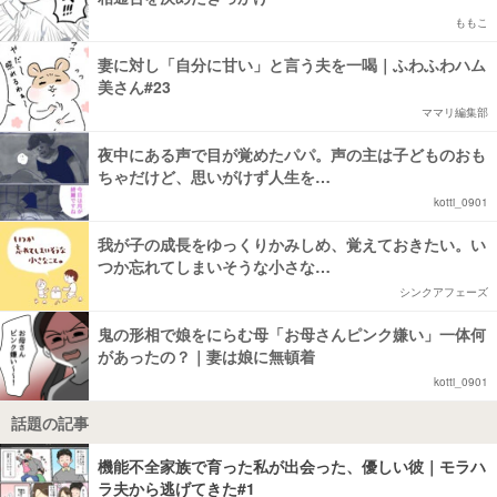
ももこ
妻に対し「自分に甘い」と言う夫を一喝｜ふわふわハム
美さん#23
ママリ編集部
夜中にある声で目が覚めたパパ。声の主は子どものおも
ちゃだけど、思いがけず人生を…
kotti_0901
我が子の成長をゆっくりかみしめ、覚えておきたい。い
つか忘れてしまいそうな小さな…
シンクアフェーズ
鬼の形相で娘をにらむ母「お母さんピンク嫌い」一体何
があったの？｜妻は娘に無頓着
kotti_0901
話題の記事
機能不全家族で育った私が出会った、優しい彼｜モラハ
ラ夫から逃げてきた#1