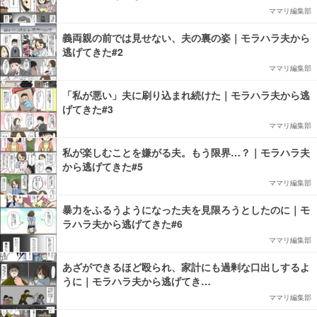
ママリ編集部
義両親の前では見せない、夫の裏の姿｜モラハラ夫から
逃げてきた#2
ママリ編集部
「私が悪い」夫に刷り込まれ続けた｜モラハラ夫から逃
げてきた#3
ママリ編集部
私が楽しむことを嫌がる夫。もう限界…？｜モラハラ夫
から逃げてきた#5
ママリ編集部
暴力をふるうようになった夫を見限ろうとしたのに｜モ
ラハラ夫から逃げてきた#6
ママリ編集部
あざができるほど殴られ、家計にも過剰な口出しするよ
うに｜モラハラ夫から逃げてき…
ママリ編集部