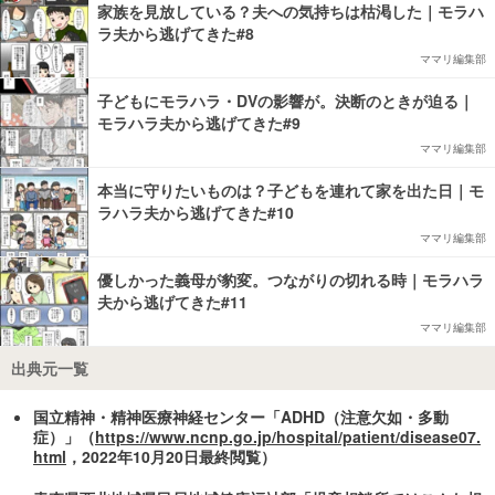
家族を見放している？夫への気持ちは枯渇した｜モラハ
ラ夫から逃げてきた#8
ママリ編集部
子どもにモラハラ・DVの影響が。決断のときが迫る｜
モラハラ夫から逃げてきた#9
ママリ編集部
本当に守りたいものは？子どもを連れて家を出た日｜モ
ラハラ夫から逃げてきた#10
ママリ編集部
優しかった義母が豹変。つながりの切れる時｜モラハラ
夫から逃げてきた#11
ママリ編集部
出典元一覧
国立精神・精神医療神経センター「ADHD（注意欠如・多動
症）」（
https://www.ncnp.go.jp/hospital/patient/disease07.
html
，2022年10月20日最終閲覧）