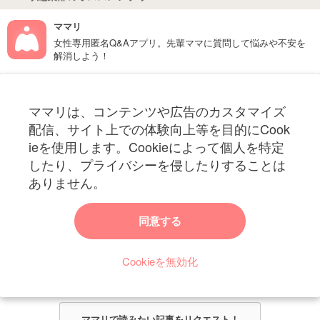
ママリ
女性専用匿名Q&Aアプリ。先輩ママに質問して悩みや不安を
解消しよう！
フォローしてね！ママリ公式アカウント
ママリは、コンテンツや広告のカスタマイズ
妊娠〜子育て中のお役立ち情報を配信中
配信、サイト上での体験向上等を目的にCook
ieを使用します。Cookieによって個人を特定
したり、プライバシーを侵したりすることは
ありません。
ママリからのお知らせ
同意する
今ママリで読みたい記事は何ですか？
Cookieを無効化
ママリ編集部がみなさんのご意見をもとに記事を作成させていただきま
す！
ママリで読みたい記事をリクエスト！