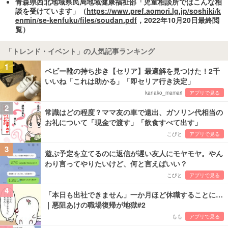
青森県西北地域県民局地域健康福祉部「児童相談所ではこんな相
談を受けています」（
https://www.pref.aomori.lg.jp/soshiki/k
enmin/se-kenfuku/files/soudan.pdf
，2022年10月20日最終閲
覧）
「トレンド・イベント」の人気記事ランキング
1
ベビー靴の持ち歩き【セリア】最適解を見つけた！2千
いいね「これは助かる」「即セリア行き決定」
kanako_mamari
アプリで見る
2
常識はどの程度？ママ友の車で遠出、ガソリン代相当の
お礼について「現金で渡す」「飲食すべて出す」
こびと
アプリで見る
3
遊ぶ予定を立てるのに返信が遅い友人にモヤモヤ。やん
わり言ってやりたいけど、何と言えばいい？
こびと
アプリで見る
4
「本日も出社できません」一か月ほど休職することに…
｜悪阻あけの職場復帰が地獄#2
もも
アプリで見る