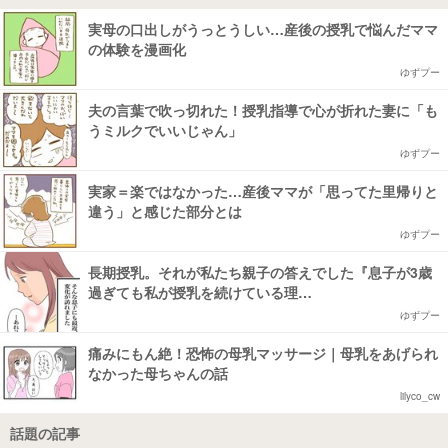
実母の口出しがうっとうしい…産後の授乳で悩んだママ
の体験を漫画化
ゆずプー
夫の言葉で吹っ切れた！授乳指導で心が折れた妻に「も
うミルクでいいじゃん」
ゆずプー
実家＝楽ではなかった…産後ママが「思ってた里帰りと
違う」と感じた部分とは
ゆずプー
長期授乳。それが私たち親子の答えでした『息子が3歳
過ぎても私が授乳を続けている理…
ゆずプー
痛みにもん絶！恐怖の母乳マッサージ｜母乳をあげられ
なかった母ちゃんの話
lilyco_cw
話題の記事