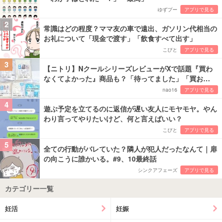
ゆずプー
アプリで見る
2
常識はどの程度？ママ友の車で遠出、ガソリン代相当の
お礼について「現金で渡す」「飲食すべて出す」
こびと
アプリで見る
3
【ニトリ】NクールシリーズレビューがXで話題『買わ
なくてよかった』商品も？「待ってました」「買お…
nao16
アプリで見る
4
遊ぶ予定を立てるのに返信が遅い友人にモヤモヤ。やん
わり言ってやりたいけど、何と言えばいい？
こびと
アプリで見る
5
全ての行動がバレていた？隣人が犯人だったなんて｜扉
の向こうに誰かいる。#9、10最終話
シンクアフェーズ
アプリで見る
カテゴリー一覧
妊活
妊娠