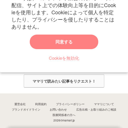
妊娠〜子育て中のお役立ち情報を配信中
配信、サイト上での体験向上等を目的にCook
ieを使用します。Cookieによって個人を特定
したり、プライバシーを侵したりすることは
ありません。
ママリからのお知らせ
同意する
今ママリで読みたい記事は何ですか？
Cookieを無効化
ママリ編集部がみなさんのご意見をもとに記事を作成させていただきま
す！
ママリで読みたい記事をリクエスト！
運営会社
利用規約
プライバシーポリシー
ママリについて
ブランドガイドライン
お問い合わせ
広告出稿・お取り組みのご相談
医療関係者の方へ
2026©mamari.jp