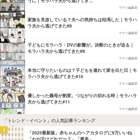
うに｜モラハラ夫から逃げてき…
ママリ編集部
家族を見放している？夫への気持ちは枯渇した｜モラハ
ラ夫から逃げてきた#8
ママリ編集部
子どもにモラハラ・DVの影響が。決断のときが迫る｜
モラハラ夫から逃げてきた#9
ママリ編集部
本当に守りたいものは？子どもを連れて家を出た日｜モ
ラハラ夫から逃げてきた#10
ママリ編集部
優しかった義母が豹変。つながりの切れる時｜モラハラ
夫から逃げてきた#11
ママリ編集部
「トレンド・イベント」の人気記事ランキング
1
「2025最新版」赤ちゃんのヘアカタログに9万いいね
「わが子はどれだー？」「最高」