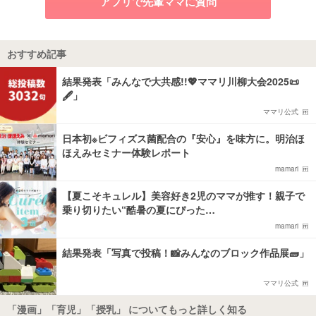
アプリで先輩ママに質問
おすすめ記事
結果発表「みんなで大共感!!💖ママリ川柳大会2025📜
🖋️」
ママリ公式
日本初※ビフィズス菌配合の『安心』を味方に。明治ほ
ほえみセミナー体験レポート
mamari
【夏こそキュレル】美容好き2児のママが推す！親子で
乗り切りたい“酷暑の夏にぴった…
mamari
結果発表「写真で投稿！📸みんなのブロック作品展🧱」
ママリ公式
「漫画」「育児」「授乳」 についてもっと詳しく知る