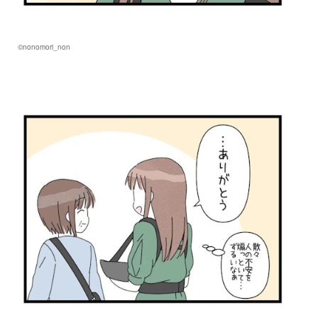
©nonomori_non