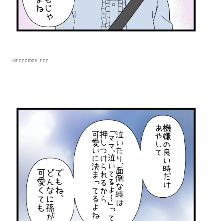
©nonomori_non