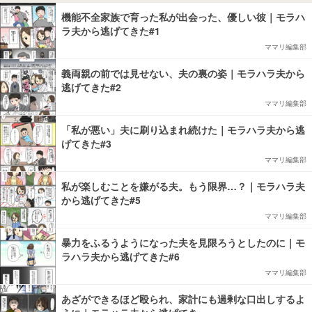
機能不全家族で育った私が出会った、優しい彼｜モラハ
ラ夫から逃げてきた#1
ママリ編集部
義両親の前では見せない、夫の裏の姿｜モラハラ夫から
逃げてきた#2
ママリ編集部
「私が悪い」夫に刷り込まれ続けた｜モラハラ夫から逃
げてきた#3
ママリ編集部
私が楽しむことを嫌がる夫。もう限界…？｜モラハラ夫
から逃げてきた#5
ママリ編集部
暴力をふるうようになった夫を見限ろうとしたのに｜モ
ラハラ夫から逃げてきた#6
ママリ編集部
あざができるほど殴られ、家計にも過剰な口出しするよ