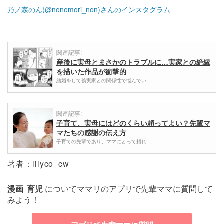
乃ノ森のん(@nonomori_non)さんのインスタグラム
関連記事:
産後に実母とまさかのトラブルに…実家との絶縁
を描いた作品が衝撃的
結婚をして義実家との関係性で悩んでい…
関連記事:
子育て、実母にはどのくらい頼ってよい？先輩マ
マたちの感謝の伝え方
子育ての先輩であり、ママにとって頼れ…
著者：lilyco_cw
漫画
育児
についてママリのアプリで先輩ママに質問して
みよう！