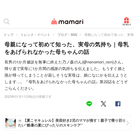
カテゴリー一覧
ママリ
妊活
トップ
トレンド・イベント
ブログ・SNS
母親になって初めて知った、実母
母親になって初めて知った、実母の気持ち｜母乳
妊娠
をあげられなかった母ちゃんの話
出産
長男の1か月健診を無事に終えた乃ノ森のん(@nonomori_non)さん。
帰り道で実母に1か月間の感謝の気持ちを伝えました。もうすぐ娘と
赤ちゃん・育児
孫が帰ってしまうことが寂しそうな実母は、娘になにかを伝えようと
子育て・家族
します…。『母乳をあげられなかった母ちゃんの話』第22話をどうぞ
ごらんください。
病院
2023年01月11日時点の情報です
美容・ファッション
お仕事
【夏こそキュレル】美容好き2児のママが推す！親子で乗り切り
たい“酷暑の夏にぴったりのスキンケア”
住まい