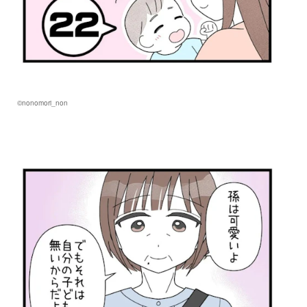
©nonomori_non