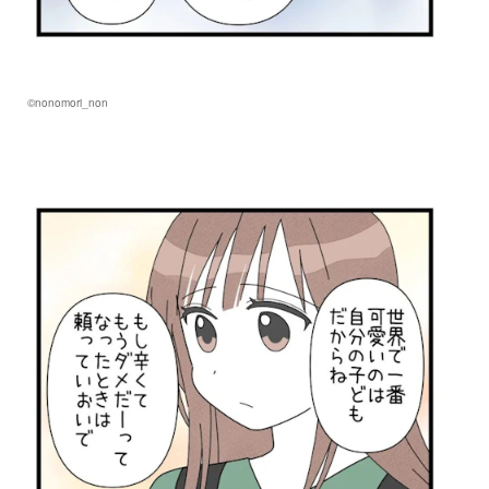
©nonomori_non