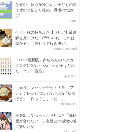
なぜか、反応が冷たい。子どもの熱
で休むと伝えた後の、職場の“塩対
応”
ume
ベビー靴の持ち歩き【セリア】最適
解を見つけた！2千いいね「これは
助かる」「即セリア行き決定」
kanako_mamari
「2025最新版」赤ちゃんのヘアカ
タログに9万いいね「わが子はどれ
だー？」「最高」
ゆずプー
【天才】マックナゲット大量→“ア
レンジレシピ”に5.7万いいね「なる
ほど」「作ってしまった…」
minaduki23
車を出してもらったお礼は？「価値
観が合わない…」友達との感覚の差
に驚いた話
kira_z07