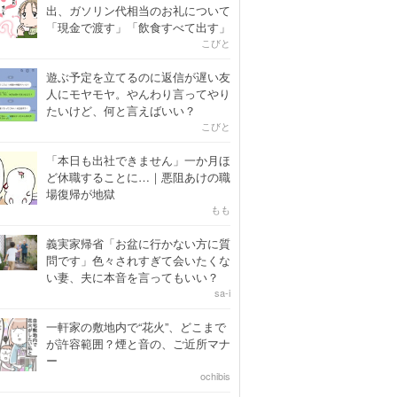
出、ガソリン代相当のお礼について
「現金で渡す」「飲食すべて出す」
こびと
遊ぶ予定を立てるのに返信が遅い友
人にモヤモヤ。やんわり言ってやり
たいけど、何と言えばいい？
こびと
「本日も出社できません」一か月ほ
ど休職することに…｜悪阻あけの職
場復帰が地獄
もも
義実家帰省「お盆に行かない方に質
問です」色々されすぎて会いたくな
い妻、夫に本音を言ってもいい？
sa-i
一軒家の敷地内で“花火”、どこまで
が許容範囲？煙と音の、ご近所マナ
ー
ochibis