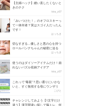
【主婦ハック】縫い直したくないと
きのテク
kira_z07
「みいつけた！」のオフロスキーっ
て一体何者？実はスゴイ人だったん
です！
はっちき
切なすぎる...優しさと悪の心を持つ
ロールパンナちゃんの秘密に迫る
はっちき
使うのはダイソーアイテムだけ！崩
れないパズル収納アイデア
kira_z07
これって“毒親”？思い通りにいかな
いと、すぐ無視する母にウンザリ
こびと
チャレンジしてみよう【1文字だけ
違う】漢字間違い探しで脳トレ、何