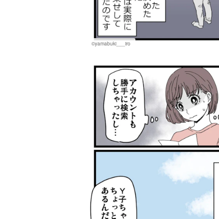
©yamabuki___iro