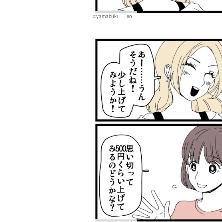
©yamabuki___iro