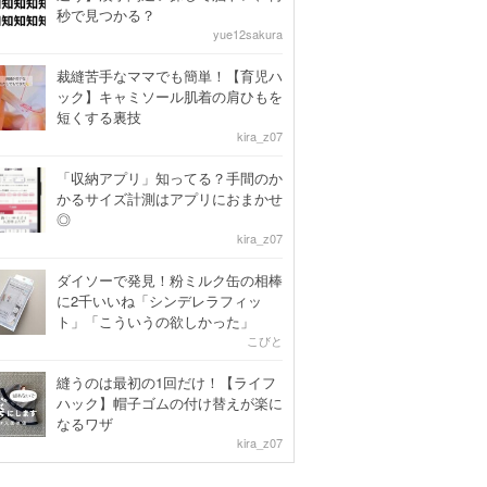
秒で見つかる？
yue12sakura
裁縫苦手なママでも簡単！【育児ハ
ック】キャミソール肌着の肩ひもを
短くする裏技
kira_z07
「収納アプリ」知ってる？手間のか
かるサイズ計測はアプリにおまかせ
◎
kira_z07
ダイソーで発見！粉ミルク缶の相棒
に2千いいね「シンデレラフィッ
ト」「こういうの欲しかった」
こびと
縫うのは最初の1回だけ！【ライフ
ハック】帽子ゴムの付け替えが楽に
なるワザ
kira_z07