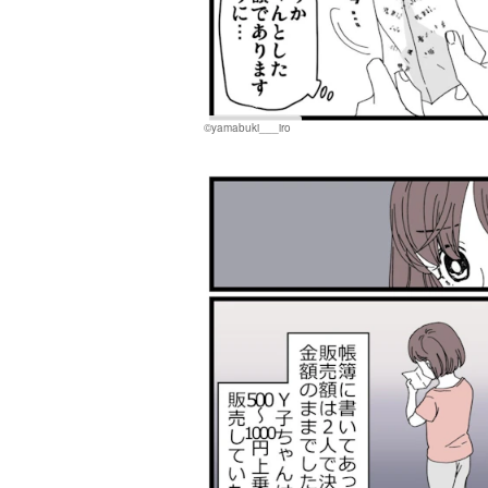
©yamabuki___iro