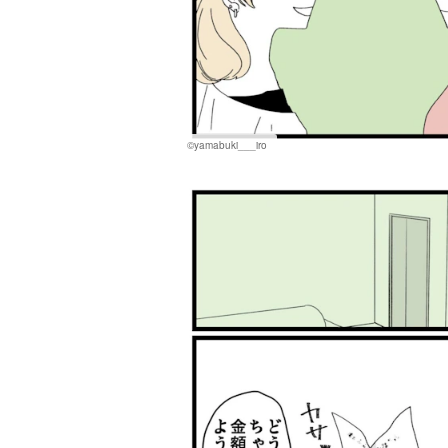
©yamabuki___iro