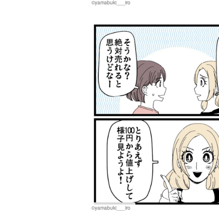
©yamabuki___iro
©yamabuki___iro