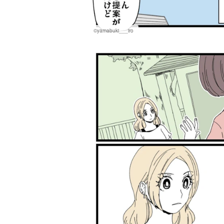
©yamabuki___iro