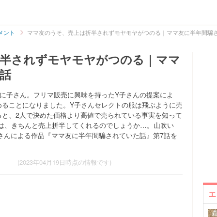
メント
ママ友のうそ、売上は折半されずモヤモヤがつのる｜ママ友に半年間騙
折半されずモヤモヤがつのる｜ママ
話
はに子さん。フリマ販売に興味を持ったY子さんの提案によ
めることになりました。Y子さんセレクトの服は飛ぶように売
ると、2人で決めた価格より高値で売られている事実を知って
は、きちんと売上折半してくれるのでしょうか…。山吹い
_iro)さんによる作品『ママ友に半年間騙されていた話』第7話を
(2023年04月19日時点の情報です)
エ