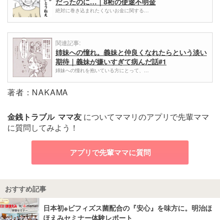
だったのに…｜8桁の使途不明金
絶対に巻き込まれたくないお金に関する…
関連記事:
姉妹への憧れ。義妹と仲良くなれたらという淡い
期待｜義妹が嫌いすぎて病んだ話#1
姉妹への憧れを抱いている方にとって、…
著者：NAKAMA
金銭トラブル
ママ友
についてママリのアプリで先輩ママ
に質問してみよう！
アプリで先輩ママに質問
おすすめ記事
日本初※ビフィズス菌配合の『安心』を味方に。明治ほ
ほえみセミナー体験レポート