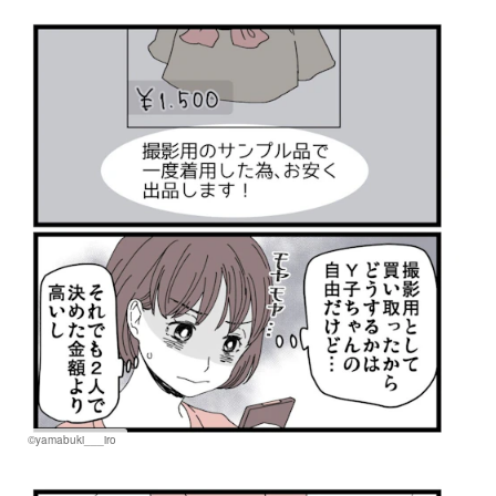
©yamabuki___iro