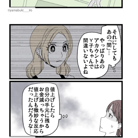
©yamabuki___iro