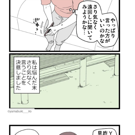
©yamabuki___iro