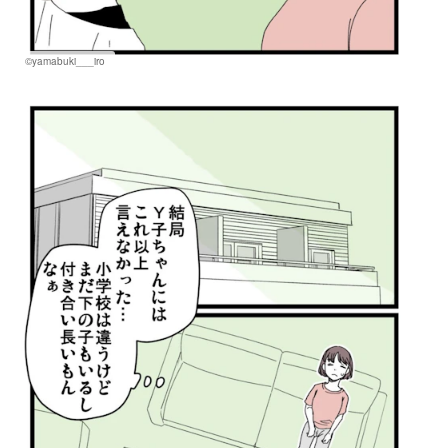
©yamabuki___iro