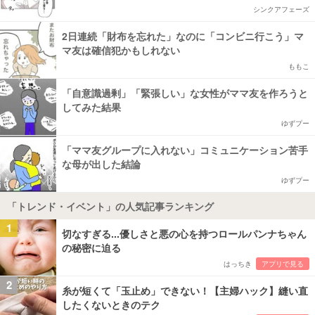
シンクアフェーズ
2日連続「財布を忘れた」なのに「コンビニ行こう」マ
マ友は確信犯かもしれない
ももこ
「自意識過剰」「緊張しい」な女性がママ友を作ろうと
してみた結果
ゆずプー
「ママ友グループに入れない」コミュニケーション苦手
な母が出した結論
ゆずプー
「トレンド・イベント」の人気記事ランキング
1
切なすぎる...優しさと悪の心を持つロールパンナちゃん
の秘密に迫る
はっちき
アプリで見る
2
糸が短くて「玉止め」できない！【主婦ハック】縫い直
したくないときのテク