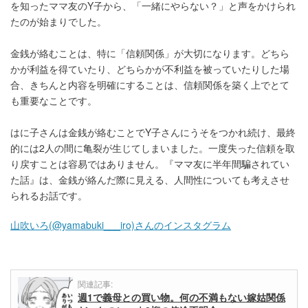
を知ったママ友のY子から、「一緒にやらない？」と声をかけられ
たのが始まりでした。
金銭が絡むことは、特に「信頼関係」が大切になります。どちら
かが利益を得ていたり、どちらかが不利益を被っていたりした場
合、きちんと内容を明確にすることは、信頼関係を築く上でとて
も重要なことです。
はに子さんは金銭が絡むことでY子さんにうそをつかれ続け、最終
的には2人の間に亀裂が生じてしまいました。一度失った信頼を取
り戻すことは容易ではありません。『ママ友に半年間騙されてい
た話』は、金銭が絡んだ際に見える、人間性についても考えさせ
られるお話です。
山吹いろ(@yamabuki___iro)さんのインスタグラム
関連記事:
週1で義母との買い物。何の不満もない嫁姑関係