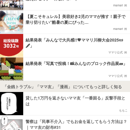
mamari
【夏こそキュレル】美容好き2児のママが推す！親子で
乗り切りたい“酷暑の夏にぴった…
mamari
結果発表「みんなで大共感!!💖ママリ川柳大会2025📜
🖋️」
ママリ公式
結果発表「写真で投稿！📸みんなのブロック作品展🧱」
ママリ公式
「金銭トラブル」「ママ友」「漫画」 についてもっと詳しく知る
貸した1万円を返さないママ友「一番困る」反撃手段と
は
ももこ
警察は「民事不介入」でもお金を返してもらう方法は？
｜ママ友の財布#31