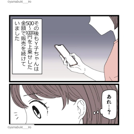
©yamabuki___iro
©yamabuki___iro