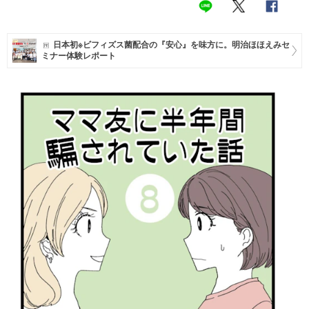
マネー
日本初※ビフィズス菌配合の『安心』を味方に。明治ほほえみセ
トレンド・イベント
ミナー体験レポート