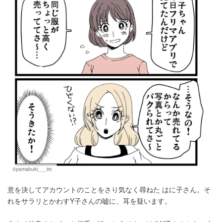
©yamabuki___iro
意を決してアカウントのことをさり気なく尋ねた はに子さん。そ
れをサラリとかわすY子さんの嘘に、耳を疑います。