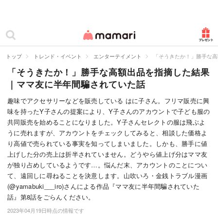
カテゴリー一覧
ママリ
妊活
トップ
トレンド・イベント
エンターテイメント
「そうきたか！」勝手な高
「そうきたか！」勝手な高額出品を指摘した結果
妊娠
｜ママ友に半年間騙されていた話
出産
趣味でアクセサリーなどを販売している はに子さん。フリマ販売に興
味を持ったY子さんの提案により、Y子さんのアカウントで子ども服の
赤ちゃん・育児
共同販売を始めることになりました。Y子さんセレクトの服は飛ぶよ
子育て・家族
うに売れますが、アカウントをチェックしてみると、相談した価格よ
り高値で売られている事実を知ってしまいました。しかも、勝手に値
病院
上げした分の売上は折半されていません。どうやら値上げ分はママ友
が独り占めしているようです…。悩んだ末、アカウントのことについ
美容・ファッション
て、遠回しに尋ねることを決意します。山吹いろ・金銭トラブル漫画
(@yamabuki___iro)さんによる作品『ママ友に半年間騙されていた
お仕事
話』第8話をごらんください。
2023年04月19日時点の情報です
住まい