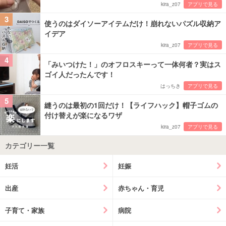
kira_z07
アプリで見る
3
使うのはダイソーアイテムだけ！崩れないパズル収納ア
イデア
kira_z07
アプリで見る
4
「みいつけた！」のオフロスキーって一体何者？実はス
ゴイ人だったんです！
はっちき
アプリで見る
5
縫うのは最初の1回だけ！【ライフハック】帽子ゴムの
付け替えが楽になるワザ
kira_z07
アプリで見る
カテゴリー一覧
妊活
妊娠
出産
赤ちゃん・育児
子育て・家族
病院