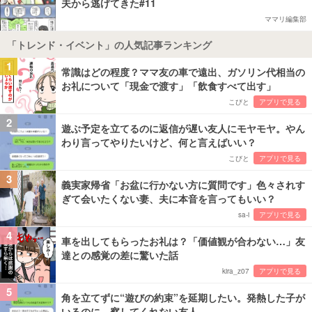
夫から逃げてきた#11
ママリ編集部
「トレンド・イベント」の人気記事ランキング
1
常識はどの程度？ママ友の車で遠出、ガソリン代相当の
お礼について「現金で渡す」「飲食すべて出す」
こびと
アプリで見る
2
遊ぶ予定を立てるのに返信が遅い友人にモヤモヤ。やん
わり言ってやりたいけど、何と言えばいい？
こびと
アプリで見る
3
義実家帰省「お盆に行かない方に質問です」色々されす
ぎて会いたくない妻、夫に本音を言ってもいい？
sa-i
アプリで見る
4
車を出してもらったお礼は？「価値観が合わない…」友
達との感覚の差に驚いた話
kira_z07
アプリで見る
5
角を立てずに“遊びの約束”を延期したい。発熱した子が
いるのに、察してくれない友人