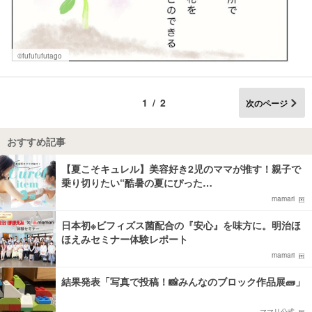
©fufufufutago
1/2
次のページ
おすすめ記事
【夏こそキュレル】美容好き2児のママが推す！親子で
乗り切りたい“酷暑の夏にぴった…
mamari
日本初※ビフィズス菌配合の『安心』を味方に。明治ほ
ほえみセミナー体験レポート
mamari
結果発表「写真で投稿！📸みんなのブロック作品展🧱」
ママリ公式