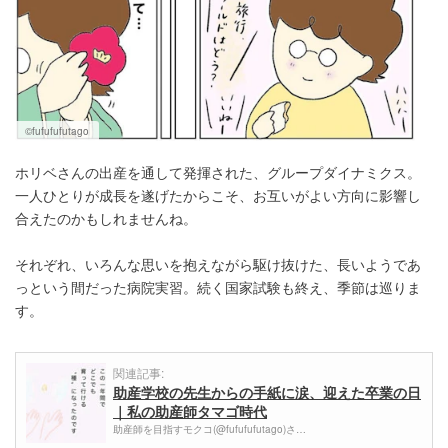
©fufufufutago
ホリベさんの出産を通して発揮された、グループダイナミクス。
一人ひとりが成長を遂げたからこそ、お互いがよい方向に影響し
合えたのかもしれませんね。
それぞれ、いろんな思いを抱えながら駆け抜けた、長いようであ
っという間だった病院実習。続く国家試験も終え、季節は巡りま
す。
関連記事:
助産学校の先生からの手紙に涙、迎えた卒業の日
｜私の助産師タマゴ時代
助産師を目指すモクコ(@fufufufutago)さ…