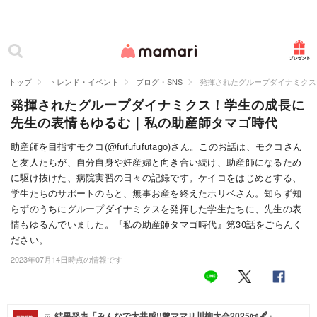
カテゴリー一覧
ママリ
妊活
トップ
トレンド・イベント
ブログ・SNS
発揮されたグループダイナミクス
発揮されたグループダイナミクス！学生の成長に
妊娠
先生の表情もゆるむ｜私の助産師タマゴ時代
出産
助産師を目指すモクコ(@fufufufutago)さん。このお話は、モクコさん
と友人たちが、自分自身や妊産婦と向き合い続け、助産師になるため
赤ちゃん・育児
に駆け抜けた、病院実習の日々の記録です。ケイコをはじめとする、
子育て・家族
学生たちのサポートのもと、無事お産を終えたホリベさん。知らず知
らずのうちにグループダイナミクスを発揮した学生たちに、先生の表
病院
情もゆるんでいました。『私の助産師タマゴ時代』第30話をごらんく
ださい。
美容・ファッション
2023年07月14日時点の情報です
お仕事
住まい
結果発表「みんなで大共感!!💖ママリ川柳大会2025📜🖋️」