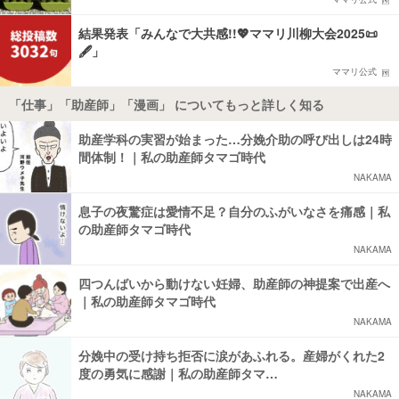
結果発表「みんなで大共感!!💖ママリ川柳大会2025📜
🖋️」
ママリ公式
「仕事」「助産師」「漫画」 についてもっと詳しく知る
助産学科の実習が始まった…分娩介助の呼び出しは24時
間体制！｜私の助産師タマゴ時代
NAKAMA
息子の夜驚症は愛情不足？自分のふがいなさを痛感｜私
の助産師タマゴ時代
NAKAMA
四つんばいから動けない妊婦、助産師の神提案で出産へ
｜私の助産師タマゴ時代
NAKAMA
分娩中の受け持ち拒否に涙があふれる。産婦がくれた2
度の勇気に感謝｜私の助産師タマ…
NAKAMA