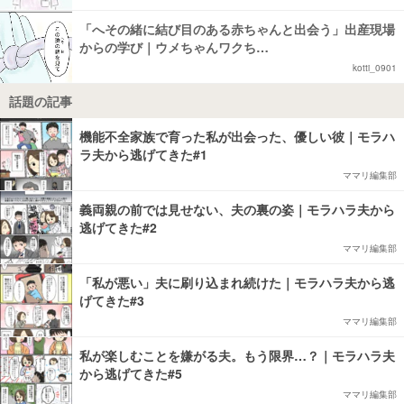
「へその緒に結び目のある赤ちゃんと出会う」出産現場
からの学び｜ウメちゃんワクち…
kotti_0901
話題の記事
機能不全家族で育った私が出会った、優しい彼｜モラハ
ラ夫から逃げてきた#1
ママリ編集部
義両親の前では見せない、夫の裏の姿｜モラハラ夫から
逃げてきた#2
ママリ編集部
「私が悪い」夫に刷り込まれ続けた｜モラハラ夫から逃
げてきた#3
ママリ編集部
私が楽しむことを嫌がる夫。もう限界…？｜モラハラ夫
から逃げてきた#5
ママリ編集部