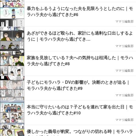
暴力をふるうようになった夫を見限ろうとしたのに｜モ
ラハラ夫から逃げてきた#6
ママリ編集部
あざができるほど殴られ、家計にも過剰な口出しするよ
うに｜モラハラ夫から逃げてき…
ママリ編集部
家族を見放している？夫への気持ちは枯渇した｜モラハ
ラ夫から逃げてきた#8
ママリ編集部
子どもにモラハラ・DVの影響が。決断のときが迫る｜
モラハラ夫から逃げてきた#9
ママリ編集部
本当に守りたいものは？子どもを連れて家を出た日｜モ
ラハラ夫から逃げてきた#10
ママリ編集部
優しかった義母が豹変。つながりの切れる時｜モラハラ