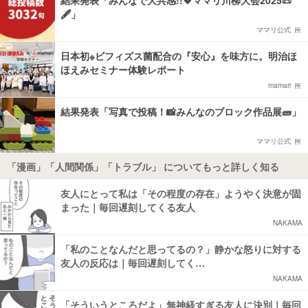
🖋️」
ママリ公式
日本初※ビフィズス菌配合の『安心』を味方に。明治ほ
ほえみセミナー体験レポート
mamari
結果発表「写真で投稿！📸みんなのブロック作品展🧱」
ママリ公式
「漫画」「人間関係」「トラブル」 についてもっと詳しく知る
友人にとって私は「その程度の存在」ようやく決意が固
まった｜毎回遅刻してくる友人
NAKAMA
「私のことなんだと思ってるの？」静かな怒りに対する
友人の反応は｜毎回遅刻してく…
NAKAMA
「そういうところだよ」無神経すぎる友人に決別｜毎回