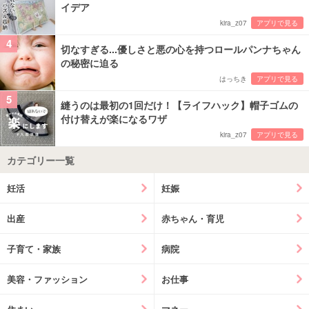
イデア
kira_z07
アプリで見る
4
切なすぎる...優しさと悪の心を持つロールパンナちゃん
の秘密に迫る
はっちき
アプリで見る
5
縫うのは最初の1回だけ！【ライフハック】帽子ゴムの
付け替えが楽になるワザ
kira_z07
アプリで見る
カテゴリー一覧
妊活
妊娠
出産
赤ちゃん・育児
子育て・家族
病院
美容・ファッション
お仕事