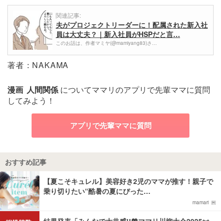
関連記事:
夫がプロジェクトリーダーに！配属された新入社
員は大丈夫？｜新入社員がHSPだと言…
このお話は、作者マミヤ(@mamiyang83)さ…
著者：NAKAMA
漫画
人間関係
についてママリのアプリで先輩ママに質問
してみよう！
アプリで先輩ママに質問
おすすめ記事
【夏こそキュレル】美容好き2児のママが推す！親子で
乗り切りたい“酷暑の夏にぴった…
mamari
結果発表「みんなで大共感!!💖ママリ川柳大会2025📜