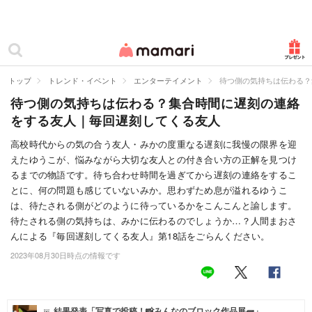
カテゴリー一覧
ママリ
妊活
トップ
トレンド・イベント
エンターテイメント
待つ側の気持ちは伝わる？
待つ側の気持ちは伝わる？集合時間に遅刻の連絡
妊娠
をする友人｜毎回遅刻してくる友人
出産
高校時代からの気の合う友人・みかの度重なる遅刻に我慢の限界を迎
えたゆうこが、悩みながら大切な友人との付き合い方の正解を見つけ
赤ちゃん・育児
るまでの物語です。待ち合わせ時間を過ぎてから遅刻の連絡をするこ
子育て・家族
とに、何の問題も感じていないみか。思わずため息が溢れるゆうこ
は、待たされる側がどのように待っているかをこんこんと諭します。
病院
待たされる側の気持ちは、みかに伝わるのでしょうか…？人間まおさ
んによる『毎回遅刻してくる友人』第18話をごらんください。
美容・ファッション
2023年08月30日時点の情報です
お仕事
住まい
結果発表「写真で投稿！📸みんなのブロック作品展🧱」