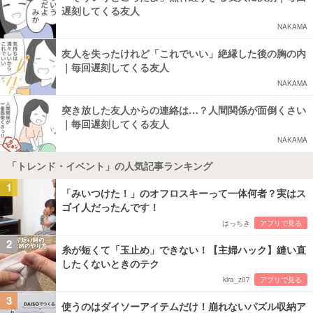
遅刻してくる友人
NAKAMA
友人を失ったけれど「これでいい」絶縁した後の胸の内
｜毎回遅刻してくる友人
NAKAMA
突き放した友人からの連絡は…？人間関係が面倒くさい
｜毎回遅刻してくる友人
NAKAMA
「トレンド・イベント」の人気記事ランキング
1
「みいつけた！」のオフロスキーって一体何者？実はス
ゴイ人だったんです！
はっちき
アプリで見る
2
糸が短くて「玉止め」できない！【主婦ハック】縫い直
したくないときのテク
kira_z07
アプリで見る
3
使うのはダイソーアイテムだけ！崩れないパズル収納ア