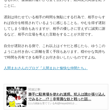
ことに。
遅刻は待たせている相手の時間を無駄にする行為で、相手からす
れば自分を軽視されているように感じることも。やむを得ず遅刻
してしまう場合もありますが、相手の優しさに甘えずに誠実に謝
るなど、相手の立場を考えた言動をすることが大切です。
自分が遅刻される側で、これ以上はイヤだと感じたら、ゆうこの
ようにお付き合いに距離を置く手段もあります。穏やかな気持ち
で時間を共有できる相手とお付き合いしたいものですよね。
人間まおさんのブログ『人間まおと愉快な仲間たち』
関連記事:
勝手に駐車場を使われ迷惑。犯人は誰か張り込ん
でみると…!?｜非常識な奴と戦った話…
2人の姉妹を育てているAi(@mayai260)さ…