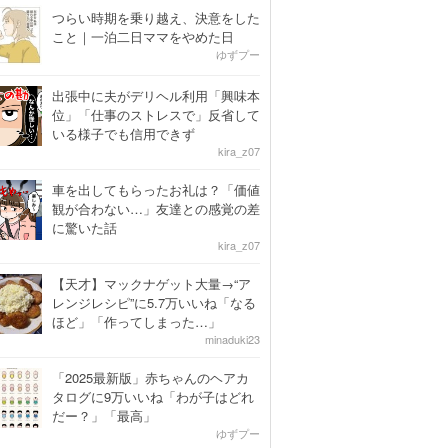
つらい時期を乗り越え、決意をした
こと｜一泊二日ママをやめた日
ゆずプー
出張中に夫がデリヘル利用「興味本
位」「仕事のストレスで」反省して
いる様子でも信用できず
kira_z07
車を出してもらったお礼は？「価値
観が合わない…」友達との感覚の差
に驚いた話
kira_z07
【天才】マックナゲット大量→“ア
レンジレシピ”に5.7万いいね「なる
ほど」「作ってしまった…」
minaduki23
「2025最新版」赤ちゃんのヘアカ
タログに9万いいね「わが子はどれ
だー？」「最高」
ゆずプー