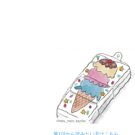
©maru_maru_kazoku
第1話から読みたい方はこちら