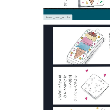
©maru_maru_kazoku