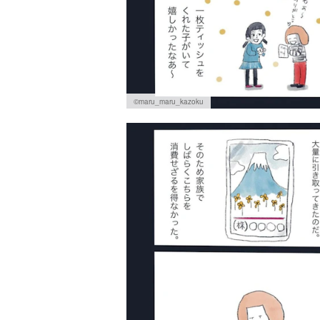
©maru_maru_kazoku