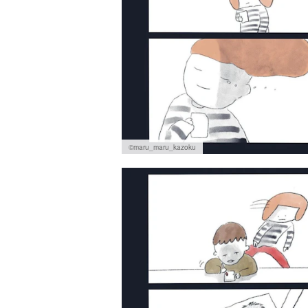
©maru_maru_kazoku