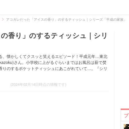
アコガレだった「アイスの香り」のするティッシュ｜シリーズ「平成の家族」
スの香り」のするティッシュ｜シリ
る、懐かしくてクスッと笑えるエピソード！平成元年…東北
u_kazoku)さん。小学校に上がるぐらいまではお風呂は薪で焚
香りのするポケットティッシュにあこがれていて…。『シリ
(2024年02月14日時点の情報です)
ブ