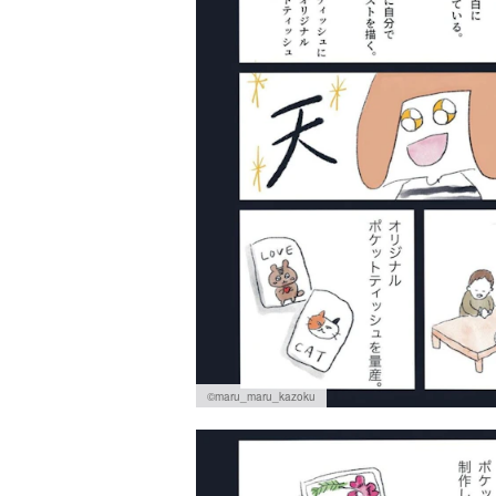
©maru_maru_kazoku