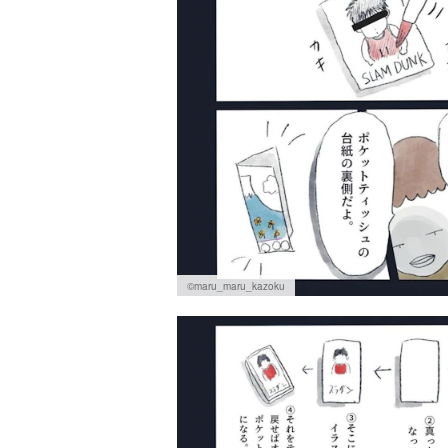
©maru_maru_kazoku