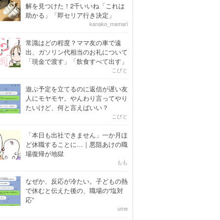
解を見つけた！2千いいね「これは
助かる」「即セリア行き決定」
kanako_mamari
常識はどの程度？ママ友の車で遠
出、ガソリン代相当のお礼について
「現金で渡す」「飲食すべて出す」
こびと
遊ぶ予定を立てるのに返信が遅い友
人にモヤモヤ。やんわり言ってやり
たいけど、何と言えばいい？
こびと
「本日も出社できません」一か月ほ
ど休職することに…｜悪阻あけの職
場復帰が地獄
もも
なぜか、反応が冷たい。子どもの熱
で休むと伝えた後の、職場の“塩対
応”
ume