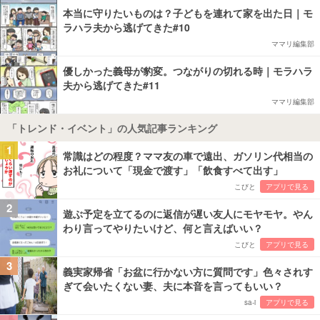
本当に守りたいものは？子どもを連れて家を出た日｜モ
ラハラ夫から逃げてきた#10
ママリ編集部
優しかった義母が豹変。つながりの切れる時｜モラハラ
夫から逃げてきた#11
ママリ編集部
「トレンド・イベント」の人気記事ランキング
1
常識はどの程度？ママ友の車で遠出、ガソリン代相当の
お礼について「現金で渡す」「飲食すべて出す」
こびと
アプリで見る
2
遊ぶ予定を立てるのに返信が遅い友人にモヤモヤ。やん
わり言ってやりたいけど、何と言えばいい？
こびと
アプリで見る
3
義実家帰省「お盆に行かない方に質問です」色々されす
ぎて会いたくない妻、夫に本音を言ってもいい？
sa-i
アプリで見る