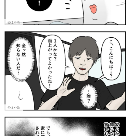
Ⓒほや助
Ⓒほや助