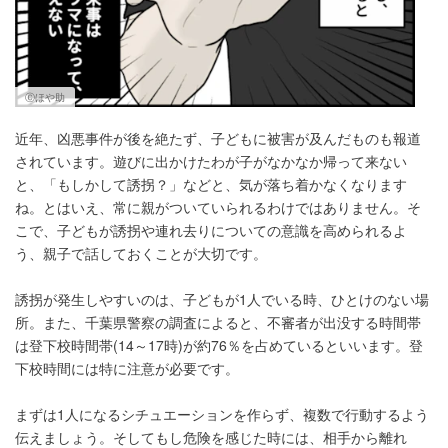
Ⓒほや助
近年、凶悪事件が後を絶たず、子どもに被害が及んだものも報道
されています。遊びに出かけたわが子がなかなか帰って来ない
と、「もしかして誘拐？」などと、気が落ち着かなくなります
ね。とはいえ、常に親がついていられるわけではありません。そ
こで、子どもが誘拐や連れ去りについての意識を高められるよ
う、親子で話しておくことが大切です。
誘拐が発生しやすいのは、子どもが1人でいる時、ひとけのない場
所。また、千葉県警察の調査によると、不審者が出没する時間帯
は登下校時間帯(14～17時)が約76％を占めているといいます。登
下校時間には特に注意が必要です。
まずは1人になるシチュエーションを作らず、複数で行動するよう
伝えましょう。そしてもし危険を感じた時には、相手から離れ