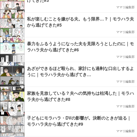
げてきた#3
ママリ編集部
私が楽しむことを嫌がる夫。もう限界…？｜モラハラ夫
から逃げてきた#5
ママリ編集部
暴力をふるうようになった夫を見限ろうとしたのに｜モ
ラハラ夫から逃げてきた#6
ママリ編集部
あざができるほど殴られ、家計にも過剰な口出しするよ
うに｜モラハラ夫から逃げてき…
ママリ編集部
家族を見放している？夫への気持ちは枯渇した｜モラハ
ラ夫から逃げてきた#8
ママリ編集部
子どもにモラハラ・DVの影響が。決断のときが迫る｜
モラハラ夫から逃げてきた#9
ママリ編集部