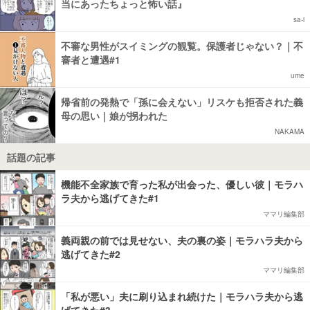
当にあったちょっと怖い話』
sa-i
不審な男性がスイミングの観覧。保護者じゃない？｜不
審者と遭遇#1
ume
帰省前の発熱で「孫に会えない」リスケも拒否された義
母の思い｜娘が拐われた
NAKAMA
話題の記事
機能不全家族で育った私が出会った、優しい彼｜モラハ
ラ夫から逃げてきた#1
ママリ編集部
義両親の前では見せない、夫の裏の姿｜モラハラ夫から
逃げてきた#2
ママリ編集部
「私が悪い」夫に刷り込まれ続けた｜モラハラ夫から逃