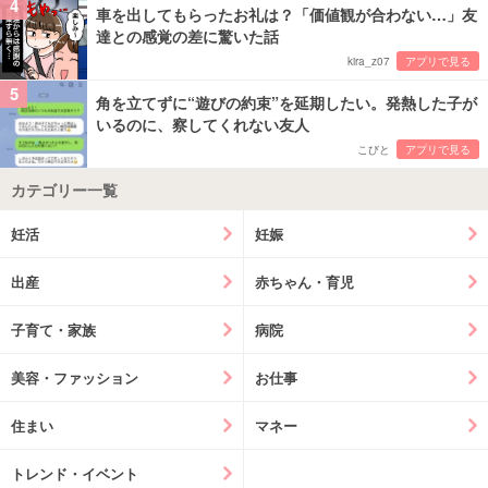
4
車を出してもらったお礼は？「価値観が合わない…」友
達との感覚の差に驚いた話
kira_z07
アプリで見る
5
角を立てずに“遊びの約束”を延期したい。発熱した子が
いるのに、察してくれない友人
こびと
アプリで見る
カテゴリー一覧
妊活
妊娠
出産
赤ちゃん・育児
子育て・家族
病院
美容・ファッション
お仕事
住まい
マネー
トレンド・イベント