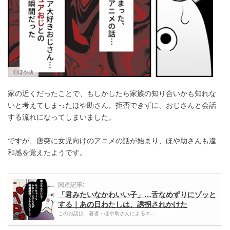
Ⓒほや助
家の近くだったことで、もしかしたら家族の知り合いかも知れな
いと考えてしまったほや助さん。拒否できずに、おじさんと会話
する流れになってしまいました。
ですが、唐突に女児向けのアニメの話が始まり、ほや助さんも違
和感を覚えたようです。
関連記事:
「君みたいなかわいい子」…舌なめずりにゾッと
する｜あの日わたしは、誘拐されかけた
このお話は、著者・ほや助さんによるエ…