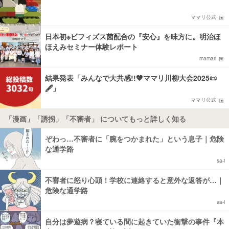
ママリ公式
日本初※ビフィズス菌配合の『安心』を味方に。明治ほ
ほえみセミナー体験レポート
mamari
結果発表「みんなで大共感!!💖ママリ川柳大会2025📜
🖋️」
ママリ公式
「漫画」「誘拐」「不審者」 についてもっと詳しく知る
ぞわっ…不審者に「腕をつかまれた」という息子｜危険
な通学路
sa-i
不審者に怒り心頭！学校に連絡すると意外な返答が…｜
危険な通学路
sa-i
自分は夢遊病？寝ている間に起きていた衝撃の事件『本