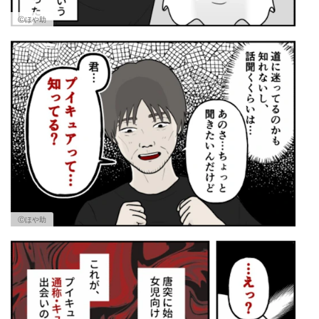
Ⓒほや助
Ⓒほや助