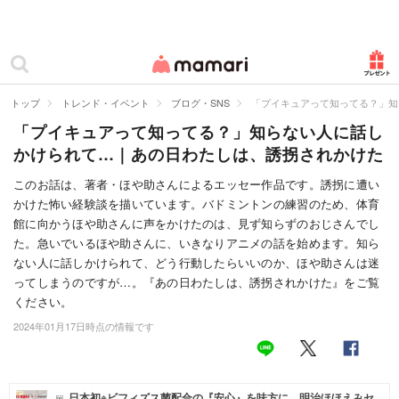
カテゴリー一覧
ママリ
妊活
トップ
トレンド・イベント
ブログ・SNS
「プイキュアって知ってる？」知
「プイキュアって知ってる？」知らない人に話し
妊娠
かけられて…｜あの日わたしは、誘拐されかけた
出産
このお話は、著者・ほや助さんによるエッセー作品です。誘拐に遭い
かけた怖い経験談を描いています。バドミントンの練習のため、体育
赤ちゃん・育児
館に向かうほや助さんに声をかけたのは、見ず知らずのおじさんでし
子育て・家族
た。急いでいるほや助さんに、いきなりアニメの話を始めます。知ら
ない人に話しかけられて、どう行動したらいいのか、ほや助さんは迷
病院
ってしまうのですが…。『あの日わたしは、誘拐されかけた』をご覧
ください。
美容・ファッション
2024年01月17日時点の情報です
お仕事
住まい
日本初※ビフィズス菌配合の『安心』を味方に。明治ほほえみセ