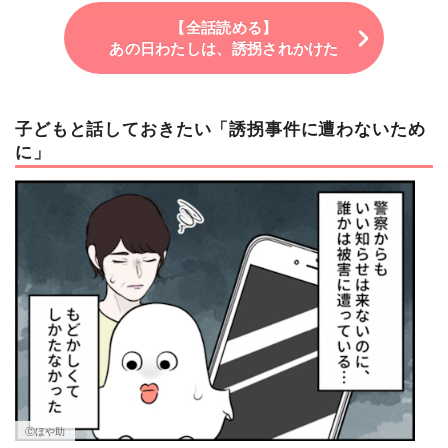
【全話読める】
あの日わたしは、誘拐されかけた
子どもと話しておきたい「誘拐事件に遭わないため
に」
Ⓒほや助