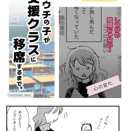
Ⓒmocchan_diary