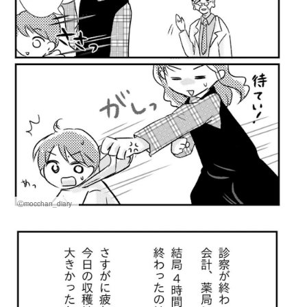
Ⓒmocchan_diary