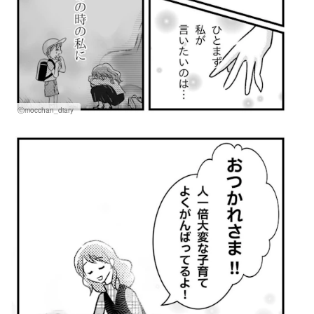
Ⓒmocchan_diary