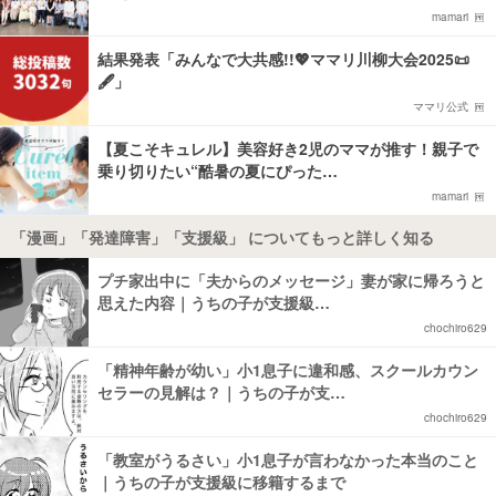
mamari
結果発表「みんなで大共感!!💖ママリ川柳大会2025📜
🖋️」
ママリ公式
【夏こそキュレル】美容好き2児のママが推す！親子で
乗り切りたい“酷暑の夏にぴった…
mamari
「漫画」「発達障害」「支援級」 についてもっと詳しく知る
プチ家出中に「夫からのメッセージ」妻が家に帰ろうと
思えた内容｜うちの子が支援級…
chochiro629
「精神年齢が幼い」小1息子に違和感、スクールカウン
セラーの見解は？｜うちの子が支…
chochiro629
「教室がうるさい」小1息子が言わなかった本当のこと
｜うちの子が支援級に移籍するまで