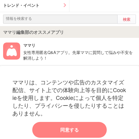
トレンド・イベント
ママリ編集部のオススメアプリ
ママリ
女性専用匿名Q&Aアプリ。先輩ママに質問して悩みや不安を
解消しよう！
フォローしてね！ママリ公式アカウント
ママリは、コンテンツや広告のカスタマイズ
妊娠〜子育て中のお役立ち情報を配信中
配信、サイト上での体験向上等を目的にCook
ieを使用します。Cookieによって個人を特定
したり、プライバシーを侵したりすることは
ありません。
ママリからのお知らせ
同意する