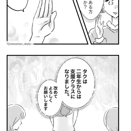
Ⓒmocchan_diary