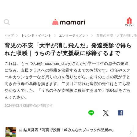
カテゴリー一覧
ママリ
妊活
トップ
トレンド・イベント
エンターテイメント
育児の不安「大半が消し飛
育児の不安「大半が消し飛んだ」発達受診で得ら
妊娠
れた収穫｜うちの子が支援級に移籍するまで
出産
これは、もっつん(@mocchan_diary)さんが小学一年生の息子の発達
に悩み、支援クラスへの移籍を決意するまでのお話です。担任やスク
赤ちゃん・育児
ールカウンセラーなど周りの力を借りながら、ありのままの我が子と
子育て・家族
向き合う母の葛藤を描きます。二度目に訪れた病院の先生はとても穏
やかな人でした。『うちの子が支援級に移籍するまで』第64話をごら
病院
んください。
2024年03月13日時点の情報です
美容・ファッション
お仕事
結果発表「写真で投稿！📸みんなのブロック作品展🧱」
住まい