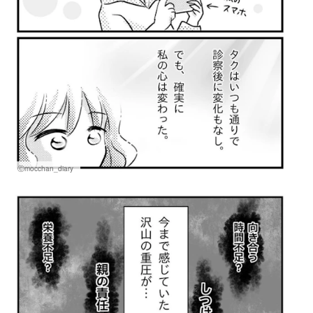
Ⓒmocchan_diary