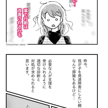
Ⓒmocchan_diary