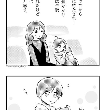
Ⓒmocchan_diary