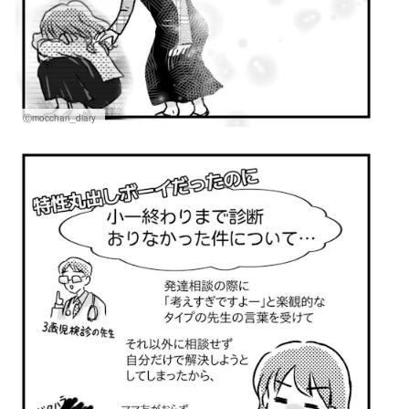
Ⓒmocchan_diary