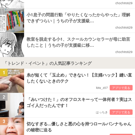
chochiro629
小1息子の問題行動「やりたくなったからやった」理解
できずつらい｜うちの子が支援級…
chochiro629
教室を脱走する小1、スクールカウンセラーが母に助言
したこと｜うちの子が支援級に移…
chochiro629
「トレンド・イベント」の人気記事ランキング
1
糸が短くて「玉止め」できない！【主婦ハック】縫い直
したくないときのテク
kira_z07
アプリで見る
2
「みいつけた！」のオフロスキーって一体何者？実はス
ゴイ人だったんです！
はっちき
アプリで見る
3
切なすぎる...優しさと悪の心を持つロールパンナちゃん
の秘密に迫る