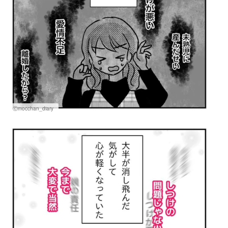
Ⓒmocchan_diary