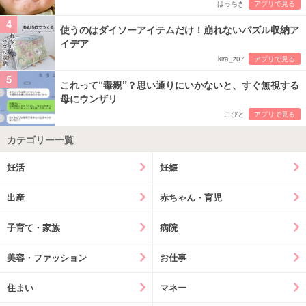
はっちき
アプリで見る
4
使うのはダイソーアイテムだけ！崩れないパズル収納ア
イデア
kira_z07
アプリで見る
5
これって“毒親”？思い通りにいかないと、すぐ無視する
母にウンザリ
こびと
アプリで見る
カテゴリー一覧
妊活
妊娠
出産
赤ちゃん・育児
子育て・家族
病院
美容・ファッション
お仕事
住まい
マネー