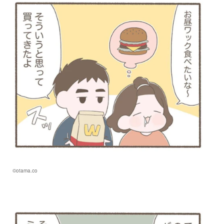
©otama.co