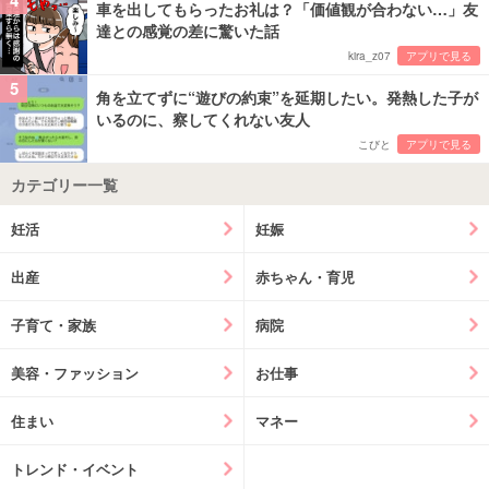
4
車を出してもらったお礼は？「価値観が合わない…」友
達との感覚の差に驚いた話
kira_z07
アプリで見る
5
角を立てずに“遊びの約束”を延期したい。発熱した子が
いるのに、察してくれない友人
こびと
アプリで見る
カテゴリー一覧
妊活
妊娠
出産
赤ちゃん・育児
子育て・家族
病院
美容・ファッション
お仕事
住まい
マネー
トレンド・イベント