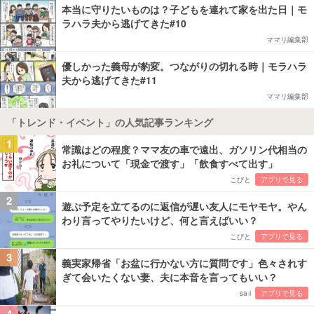
本当に守りたいものは？子どもを連れて家を出た日｜モ
ラハラ夫から逃げてきた#10
ママリ編集部
優しかった義母が豹変。つながりの切れる時｜モラハラ
夫から逃げてきた#11
ママリ編集部
「トレンド・イベント」の人気記事ランキング
1
常識はどの程度？ママ友の車で遠出、ガソリン代相当の
お礼について「現金で渡す」「飲食すべて出す」
こびと
アプリで見る
2
遊ぶ予定を立てるのに返信が遅い友人にモヤモヤ。やん
わり言ってやりたいけど、何と言えばいい？
こびと
アプリで見る
3
義実家帰省「お盆に行かない方に質問です」色々されす
ぎて会いたくない妻、夫に本音を言ってもいい？
sa-i
アプリで見る