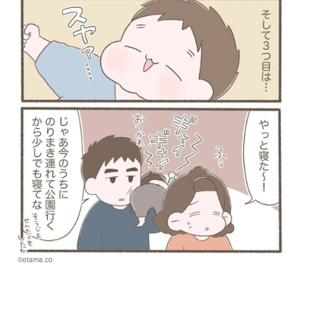
©otama.co