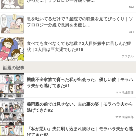
かった…｜ソフロロジー分娩で長…
sa-i
息を吐いてるだけで？産院での映像を見てびっくり｜ソ
フロロジー分娩で長男を出産し…
sa-i
食べても食べなくても地獄？2人目妊娠中に苦しんだ症
状｜2人目は巨大児でした#16
アステル
話題の記事
機能不全家族で育った私が出会った、優しい彼｜モラハ
ラ夫から逃げてきた#1
ママリ編集部
義両親の前では見せない、夫の裏の姿｜モラハラ夫から
逃げてきた#2
ママリ編集部
「私が悪い」夫に刷り込まれ続けた｜モラハラ夫から逃
げてきた#3