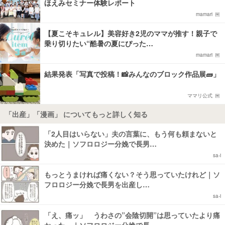
ほえみセミナー体験レポート
mamari
【夏こそキュレル】美容好き2児のママが推す！親子で
乗り切りたい“酷暑の夏にぴった…
mamari
結果発表「写真で投稿！📸みんなのブロック作品展🧱」
ママリ公式
「出産」「漫画」 についてもっと詳しく知る
「2人目はいらない」夫の言葉に、もう何も頼まないと
決めた｜ソフロロジー分娩で長男…
sa-i
もっとうまければ痛くない？そう思っていたけれど｜ソ
フロロジー分娩で長男を出産し…
sa-i
「え、痛ッ」 うわさの”会陰切開”は思っていたより痛