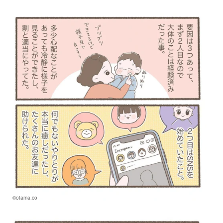
©otama.co