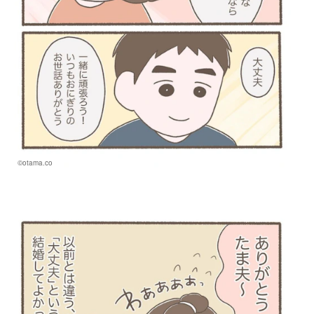
©otama.co