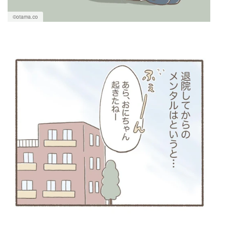
©otama.co