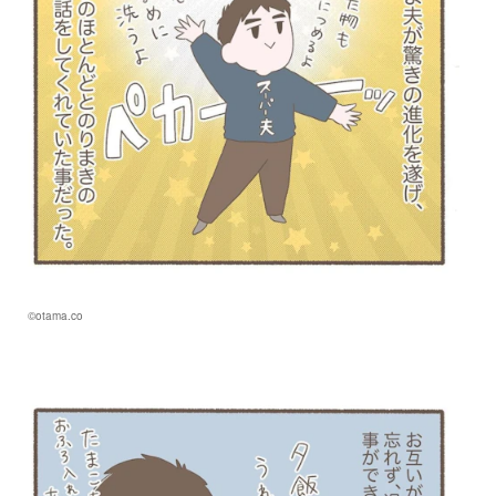
©otama.co