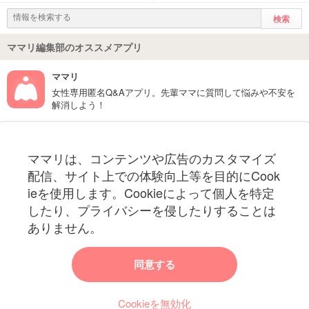
ママリ編集部のオススメアプリ
ママリ
女性専用匿名Q&Aアプリ。先輩ママに質問して悩みや不安を
解消しよう！
フォローしてね！ママリ公式アカウント
ママリは、コンテンツや広告のカスタマイズ
妊娠〜子育て中のお役立ち情報を配信中
配信、サイト上での体験向上等を目的にCook
ieを使用します。Cookieによって個人を特定
したり、プライバシーを侵したりすることは
ありません。
ママリからのお知らせ
同意する
今ママリで読みたい記事は何ですか？
Cookieを無効化