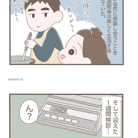
©otama.co