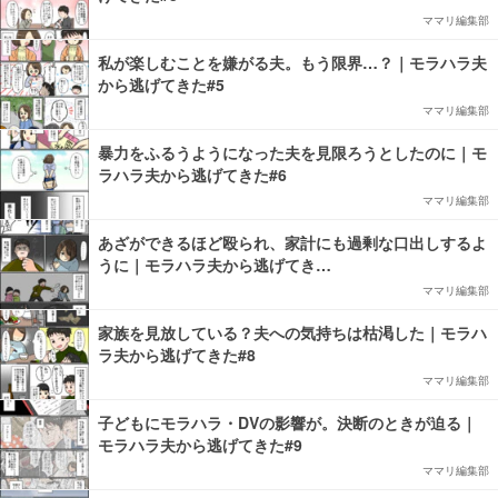
ママリ編集部
私が楽しむことを嫌がる夫。もう限界…？｜モラハラ夫
から逃げてきた#5
ママリ編集部
暴力をふるうようになった夫を見限ろうとしたのに｜モ
ラハラ夫から逃げてきた#6
ママリ編集部
あざができるほど殴られ、家計にも過剰な口出しするよ
うに｜モラハラ夫から逃げてき…
ママリ編集部
家族を見放している？夫への気持ちは枯渇した｜モラハ
ラ夫から逃げてきた#8
ママリ編集部
子どもにモラハラ・DVの影響が。決断のときが迫る｜
モラハラ夫から逃げてきた#9
ママリ編集部