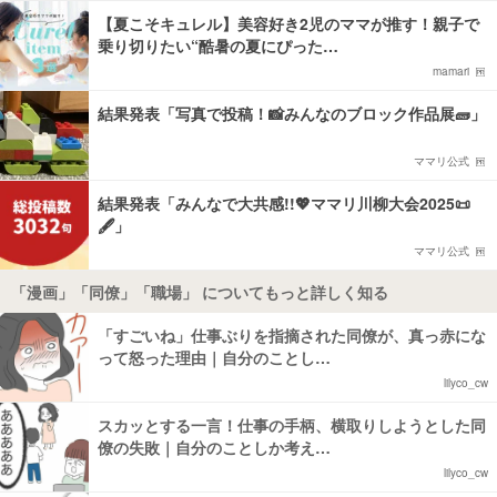
【夏こそキュレル】美容好き2児のママが推す！親子で
乗り切りたい“酷暑の夏にぴった…
mamari
結果発表「写真で投稿！📸みんなのブロック作品展🧱」
ママリ公式
結果発表「みんなで大共感!!💖ママリ川柳大会2025📜
🖋️」
ママリ公式
「漫画」「同僚」「職場」 についてもっと詳しく知る
「すごいね」仕事ぶりを指摘された同僚が、真っ赤にな
って怒った理由｜自分のことし…
lilyco_cw
スカッとする一言！仕事の手柄、横取りしようとした同
僚の失敗｜自分のことしか考え…
lilyco_cw