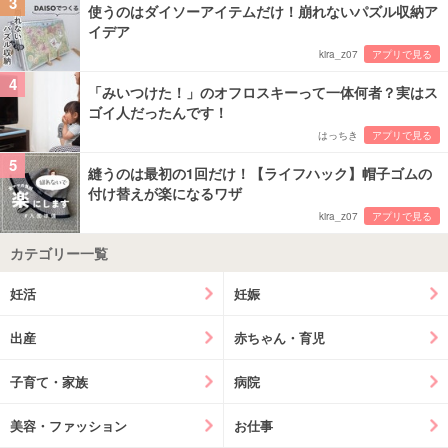
3
使うのはダイソーアイテムだけ！崩れないパズル収納ア
イデア
kira_z07
アプリで見る
4
「みいつけた！」のオフロスキーって一体何者？実はス
ゴイ人だったんです！
はっちき
アプリで見る
5
縫うのは最初の1回だけ！【ライフハック】帽子ゴムの
付け替えが楽になるワザ
kira_z07
アプリで見る
カテゴリー一覧
妊活
妊娠
出産
赤ちゃん・育児
子育て・家族
病院
美容・ファッション
お仕事