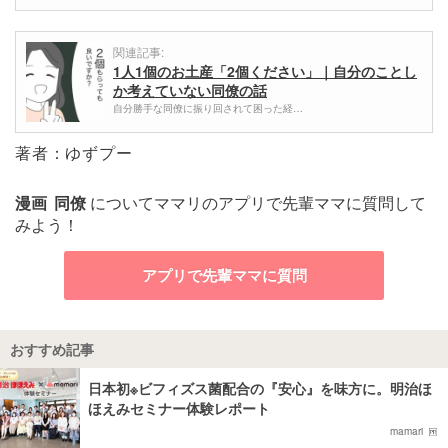
関連記事:
1人1個のお土産「2個ください」｜自分のことし
か考えていない同僚の話
自分勝手な同僚に振り回されて困った経…
著者：ゆずプー
漫画
同僚
についてママリのアプリで先輩ママに質問して
みよう！
アプリで先輩ママに質問
おすすめ記事
日本初※ビフィズス菌配合の『安心』を味方に。明治ほ
ほえみセミナー体験レポート
mamari