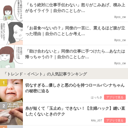
「もう絶対に仕事手伝わない」怒りがこみあげ、積み上
がるイライラ｜自分のことしか…
lilyco_cw
「お昼食べないの？」同僚の一言に、震えるほど腹が立
った理由｜自分のことしか考え…
lilyco_cw
「助け合わないと」同僚の仕事に手つけたら…あなたは
帰っちゃうの？｜自分のことしか…
lilyco_cw
「トレンド・イベント」の人気記事ランキング
1
切なすぎる...優しさと悪の心を持つロールパンナちゃん
の秘密に迫る
はっちき
アプリで見る
2
糸が短くて「玉止め」できない！【主婦ハック】縫い直
したくないときのテク
kira_z07
アプリで見る