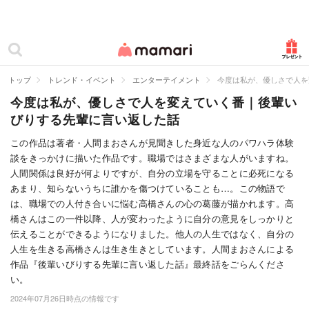
カテゴリー一覧
ママリ
妊活
トップ
トレンド・イベント
エンターテイメント
今度は私が、優しさで人を
今度は私が、優しさで人を変えていく番｜後輩い
妊娠
びりする先輩に言い返した話
出産
この作品は著者・人間まおさんが見聞きした身近な人のパワハラ体験
談をきっかけに描いた作品です。職場ではさまざまな人がいますね。
赤ちゃん・育児
人間関係は良好が何よりですが、自分の立場を守ることに必死になる
子育て・家族
あまり、知らないうちに誰かを傷つけていることも…。この物語で
は、職場での人付き合いに悩む高橋さんの心の葛藤が描かれます。高
病院
橋さんはこの一件以降、人が変わったように自分の意見をしっかりと
伝えることができるようになりました。他人の人生ではなく、自分の
美容・ファッション
人生を生きる高橋さんは生き生きとしています。人間まおさんによる
作品『後輩いびりする先輩に言い返した話』最終話をごらんくださ
お仕事
い。
2024年07月26日時点の情報です
住まい