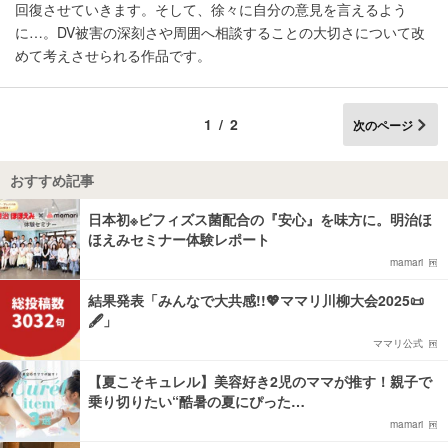
回復させていきます。そして、徐々に自分の意見を言えるよう
に…。DV被害の深刻さや周囲へ相談することの大切さについて改
めて考えさせられる作品です。
1/2
次のページ
おすすめ記事
日本初※ビフィズス菌配合の『安心』を味方に。明治ほ
ほえみセミナー体験レポート
mamari
結果発表「みんなで大共感!!💖ママリ川柳大会2025📜
🖋️」
ママリ公式
【夏こそキュレル】美容好き2児のママが推す！親子で
乗り切りたい“酷暑の夏にぴった…
mamari