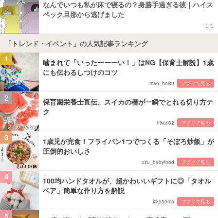
なんでいつも私が床で寝るの？身勝手過ぎる彼｜ハイス
ペック旦那から逃げました
もも
「トレンド・イベント」の人気記事ランキング
1
噛まれて「いったーーーい！」はNG【保育士解説】1歳
にも伝わるしつけのコツ
mao_hoiku
アプリで見る
2
保育園栄養士直伝、スイカの種が一瞬でとれる切り方テ
ク
hikari82
アプリで見る
3
1歳児が完食！フライパン1つでつくる「そぼろ炒飯」が
圧倒的おいしさ
uzu_babyfood
アプリで見る
4
100均ハンドタオルが、超かわいいギフトに◎「タオル
ベア」簡単な作り方を解説
kiko50ma
アプリで見る
5