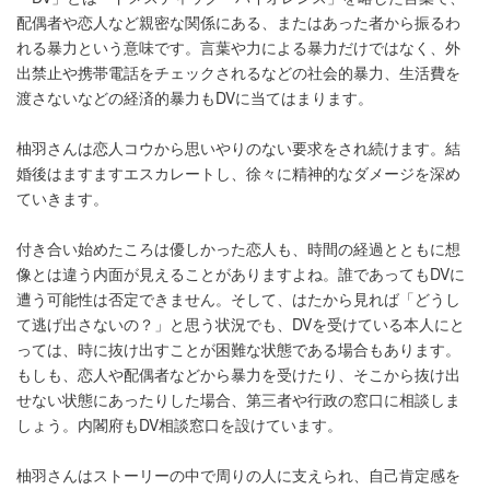
配偶者や恋人など親密な関係にある、またはあった者から振るわ
れる暴力という意味です。言葉や力による暴力だけではなく、外
出禁止や携帯電話をチェックされるなどの社会的暴力、生活費を
渡さないなどの経済的暴力もDVに当てはまります。
柚羽さんは恋人コウから思いやりのない要求をされ続けます。結
婚後はますますエスカレートし、徐々に精神的なダメージを深め
ていきます。
付き合い始めたころは優しかった恋人も、時間の経過とともに想
像とは違う内面が見えることがありますよね。誰であってもDVに
遭う可能性は否定できません。そして、はたから見れば「どうし
て逃げ出さないの？」と思う状況でも、DVを受けている本人にと
っては、時に抜け出すことが困難な状態である場合もあります。
もしも、恋人や配偶者などから暴力を受けたり、そこから抜け出
せない状態にあったりした場合、第三者や行政の窓口に相談しま
しょう。内閣府もDV相談窓口を設けています。
柚羽さんはストーリーの中で周りの人に支えられ、自己肯定感を