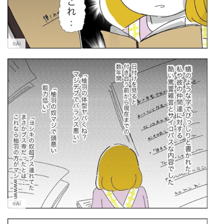
©Ai
©Ai