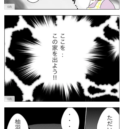
©Ai
©Ai