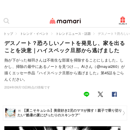
カテゴリー一覧
ママリ
妊活
トップ
トレンド・イベント
トレンドニュース・話題
デスノート？恐ろしい
デスノート？恐ろしいノートを発見し、家を出る
妊娠
ことを決意｜ハイスペック旦那から逃げました
出産
熱が下がった柚羽さんは不衛生な部屋を掃除することにしました。し
かし、掃除の最中にあるノートを見つけ…。Aiさん（@mayai260）が
赤ちゃん・育児
描くエッセー作品『ハイスペック旦那から逃げました』第45話をごら
子育て・家族
んください。
2024年09月13日時点の情報です
病院
美容・ファッション
【夏こそキュレル】美容好き2児のママが推す！親子で乗り切り
たい“酷暑の夏にぴったりのスキンケア”
お仕事
住まい