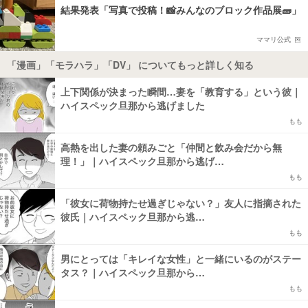
結果発表「写真で投稿！📸みんなのブロック作品展🧱」
ママリ公式
「漫画」「モラハラ」「DV」 についてもっと詳しく知る
上下関係が決まった瞬間…妻を「教育する」という彼｜
ハイスペック旦那から逃げました
もも
高熱を出した妻の頼みごと「仲間と飲み会だから無
理！」｜ハイスペック旦那から逃げ…
もも
「彼女に荷物持たせ過ぎじゃない？」友人に指摘された
彼氏｜ハイスペック旦那から逃…
もも
男にとっては「キレイな女性」と一緒にいるのがステー
タス？｜ハイスペック旦那から…
もも