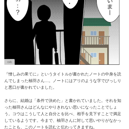
©Ai
『憎しみの果てに』というタイトルが書かれたノートの中身を読
んでしまった柚羽さん…。ノートにはアリのような字でびっしり
と悪口が書かれていました。
さらに、結婚は「条件で決めた」と書かれていました。それを知
った柚羽さんはどんなにやりきれない思いになったことでしょ
う。コウはこうして人と自分とを比べ、相手を見下すことで満足
しているようです。今まで、柚羽さんに対して思いやりがなかっ
たことも、このノートを読むと伝わってきますね。