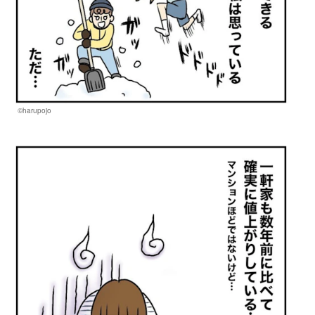
©harupojo