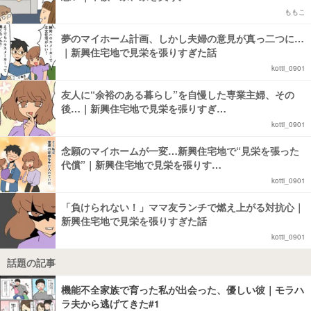
ももこ
夢のマイホーム計画、しかし夫婦の意見が真っ二つに…
｜新興住宅地で見栄を張りすぎた話
kotti_0901
友人に“余裕のある暮らし”を自慢した専業主婦、その
後…｜新興住宅地で見栄を張りすぎ…
kotti_0901
念願のマイホームが一変…新興住宅地で“見栄を張った
代償”｜新興住宅地で見栄を張りす…
kotti_0901
「負けられない！」ママ友ランチで燃え上がる対抗心｜
新興住宅地で見栄を張りすぎた話
kotti_0901
話題の記事
機能不全家族で育った私が出会った、優しい彼｜モラハ
ラ夫から逃げてきた#1