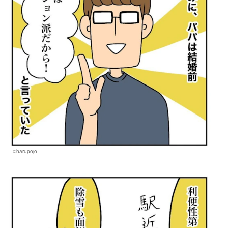
©harupojo