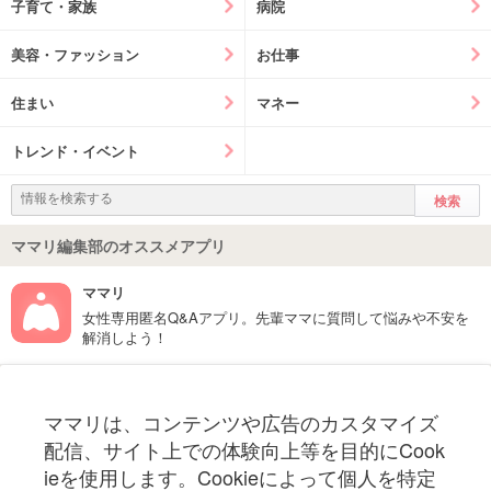
子育て・家族
病院
美容・ファッション
お仕事
住まい
マネー
トレンド・イベント
ママリ編集部のオススメアプリ
ママリ
女性専用匿名Q&Aアプリ。先輩ママに質問して悩みや不安を
解消しよう！
フォローしてね！ママリ公式アカウント
ママリは、コンテンツや広告のカスタマイズ
妊娠〜子育て中のお役立ち情報を配信中
配信、サイト上での体験向上等を目的にCook
ieを使用します。Cookieによって個人を特定