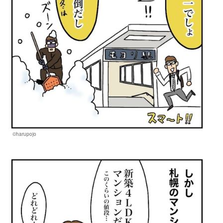
©harupojo