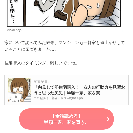
©harupojo
家について調べてみた結果、マンションも一軒家も値上がりして
いることに気づきました…。
住宅購入のタイミング、難しいですね。
関連記事:
「内見して即住宅購入！」友人の行動力を見習お
うと思った矢先｜半額一家、家を買…
このお話は、著者・ポジョ(@harupoj…
【全話読める】
半額一家、家を買う。