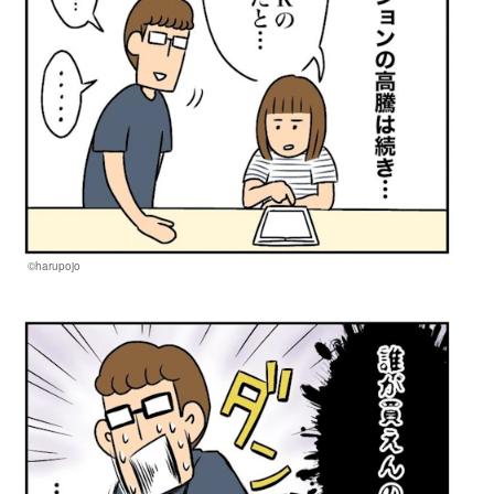
©harupojo