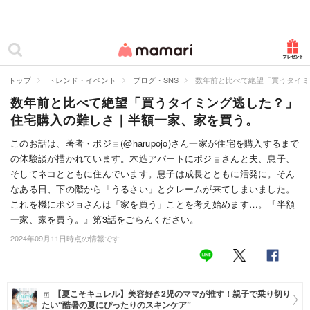
カテゴリー一覧
ママリ
妊活
トップ
トレンド・イベント
ブログ・SNS
数年前と比べて絶望「買うタイミ
数年前と比べて絶望「買うタイミング逃した？」
妊娠
住宅購入の難しさ｜半額一家、家を買う。
出産
このお話は、著者・ポジョ(@harupojo)さん一家が住宅を購入するまで
の体験談が描かれています。木造アパートにポジョさんと夫、息子、
赤ちゃん・育児
そしてネコとともに住んでいます。息子は成長とともに活発に。そん
子育て・家族
なある日、下の階から「うるさい」とクレームが来てしまいました。
これを機にポジョさんは「家を買う」ことを考え始めます…。『半額
病院
一家、家を買う。』第3話をごらんください。
2024年09月11日時点の情報です
美容・ファッション
お仕事
【夏こそキュレル】美容好き2児のママが推す！親子で乗り切り
住まい
たい“酷暑の夏にぴったりのスキンケア”