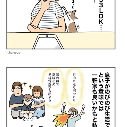
©harupojo