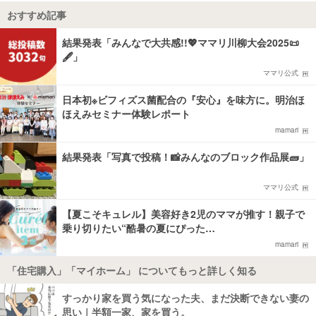
おすすめ記事
結果発表「みんなで大共感!!💖ママリ川柳大会2025📜
🖋️」
ママリ公式
日本初※ビフィズス菌配合の『安心』を味方に。明治ほ
ほえみセミナー体験レポート
mamari
結果発表「写真で投稿！📸みんなのブロック作品展🧱」
ママリ公式
【夏こそキュレル】美容好き2児のママが推す！親子で
乗り切りたい“酷暑の夏にぴった…
mamari
「住宅購入」「マイホーム」 についてもっと詳しく知る
すっかり家を買う気になった夫、まだ決断できない妻の
思い｜半額一家、家を買う。