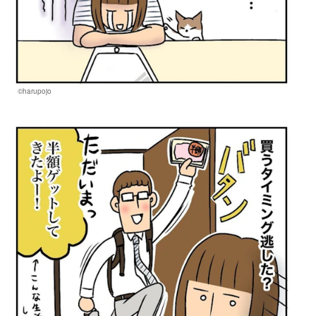
©harupojo