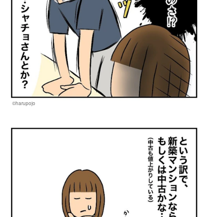
©harupojo