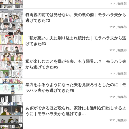
ママリ編集部
義両親の前では見せない、夫の裏の姿｜モラハラ夫から
逃げてきた#2
ママリ編集部
「私が悪い」夫に刷り込まれ続けた｜モラハラ夫から逃
げてきた#3
ママリ編集部
私が楽しむことを嫌がる夫。もう限界…？｜モラハラ夫
から逃げてきた#5
ママリ編集部
暴力をふるうようになった夫を見限ろうとしたのに｜モ
ラハラ夫から逃げてきた#6
ママリ編集部
あざができるほど殴られ、家計にも過剰な口出しするよ
うに｜モラハラ夫から逃げてき…
ママリ編集部