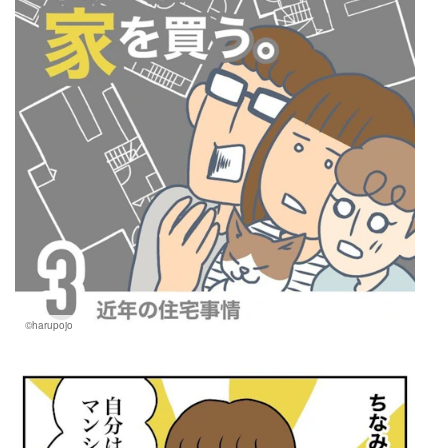
©harupojo