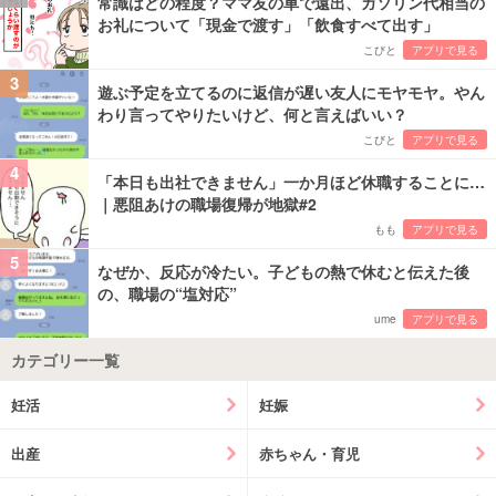
常識はどの程度？ママ友の車で遠出、ガソリン代相当の
お礼について「現金で渡す」「飲食すべて出す」
こびと
アプリで見る
3
遊ぶ予定を立てるのに返信が遅い友人にモヤモヤ。やん
わり言ってやりたいけど、何と言えばいい？
こびと
アプリで見る
4
「本日も出社できません」一か月ほど休職することに…
｜悪阻あけの職場復帰が地獄#2
もも
アプリで見る
5
なぜか、反応が冷たい。子どもの熱で休むと伝えた後
の、職場の“塩対応”
ume
アプリで見る
カテゴリー一覧
妊活
妊娠
出産
赤ちゃん・育児