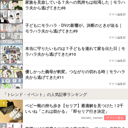
家族を見放している？夫への気持ちは枯渇した｜モラハ
ラ夫から逃げてきた#8
ママリ編集部
子どもにモラハラ・DVの影響が。決断のときが迫る｜
モラハラ夫から逃げてきた#9
ママリ編集部
本当に守りたいものは？子どもを連れて家を出た日｜モ
ラハラ夫から逃げてきた#10
ママリ編集部
優しかった義母が豹変。つながりの切れる時｜モラハラ
夫から逃げてきた#11
ママリ編集部
「トレンド・イベント」の人気記事ランキング
1
ベビー靴の持ち歩き【セリア】最適解を見つけた！2千
いいね「これは助かる」「即セリア行き決定」
kanako_mamari
アプリで見る
2