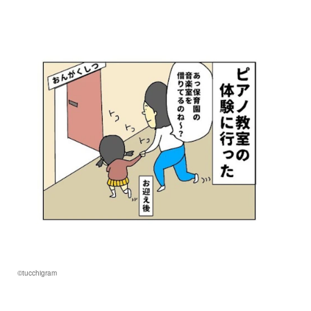
©tucchigram