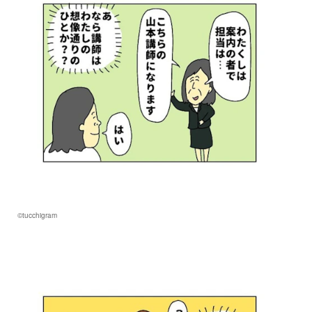
©tucchigram