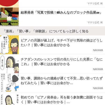
ママリ公式
結果発表「写真で投稿！📸みんなのブロック作品展🧱」
ママリ公式
「漫画」「習い事」「体験談」 についてもっと詳しく知る
ピアノの月謝が値上げ。モチベ下がり気味の娘はどうし
たい？｜習い事にはお金がかかる
NAKAMA
チアダンスのレッスンで目の当たりにした光景に「なに
これ」｜習い事にはお金がかかる
NAKAMA
習い事、講師からの連絡が遅くて不安…思い切ってたず
ねてみたら｜習い事にはお金がか…
NAKAMA
初めての「ピアノ発表会」耳を疑う参加費に顔面そうは
く｜習い事にはお金がかかる｜…