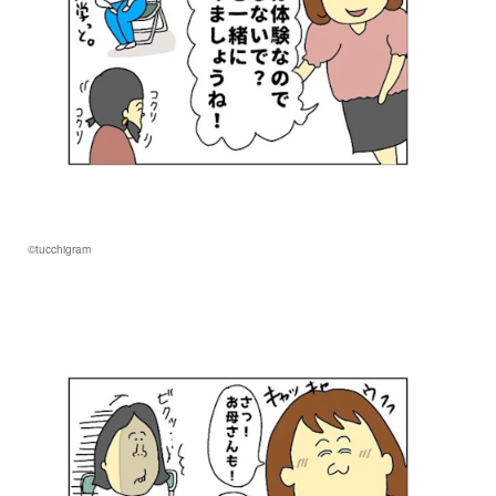
©tucchigram