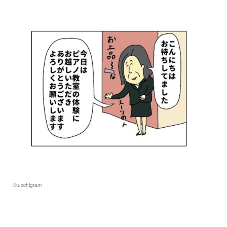
©tucchigram