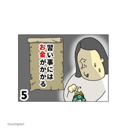
©tucchigram