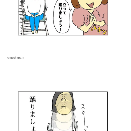
©tucchigram