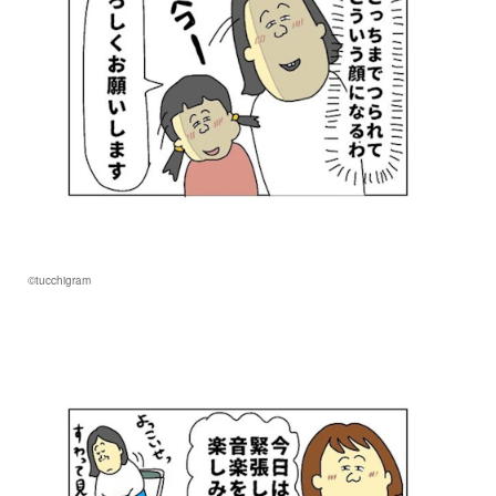
©tucchigram