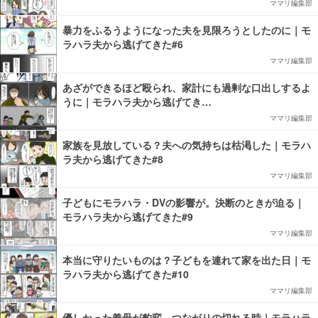
ママリ編集部
暴力をふるうようになった夫を見限ろうとしたのに｜モ
ラハラ夫から逃げてきた#6
ママリ編集部
あざができるほど殴られ、家計にも過剰な口出しするよ
うに｜モラハラ夫から逃げてき…
ママリ編集部
家族を見放している？夫への気持ちは枯渇した｜モラハ
ラ夫から逃げてきた#8
ママリ編集部
子どもにモラハラ・DVの影響が。決断のときが迫る｜
モラハラ夫から逃げてきた#9
ママリ編集部
本当に守りたいものは？子どもを連れて家を出た日｜モ
ラハラ夫から逃げてきた#10
ママリ編集部
優しかった義母が豹変。つながりの切れる時｜モラハラ