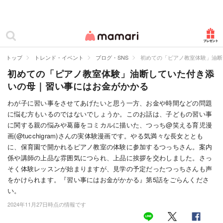
カテゴリー一覧
ママリ
妊活
トップ
トレンド・イベント
ブログ・SNS
初めての「ピアノ教室体験」油断
初めての「ピアノ教室体験」油断していた付き添
妊娠
いの母｜習い事にはお金がかかる
出産
わが子に習い事をさせてあげたいと思う一方、お金や時間などの問題
に悩む方もいるのではないでしょうか。このお話は、子どもの習い事
赤ちゃん・育児
に関する親の悩みや葛藤をコミカルに描いた、つっち@笑える育児漫
子育て・家族
画(@tucchigram)さんの実体験漫画です。やる気満々な長女ととも
に、保育園で開かれるピアノ教室の体験に参加するつっちさん。案内
病院
係や講師の上品な雰囲気につられ、上品に挨拶を交わしました。さっ
そく体験レッスンが始まりますが、見学の予定だったつっちさんも声
美容・ファッション
をかけられます。『習い事にはお金がかかる』第5話をごらんくださ
い。
お仕事
2024年11月27日時点の情報です
住まい