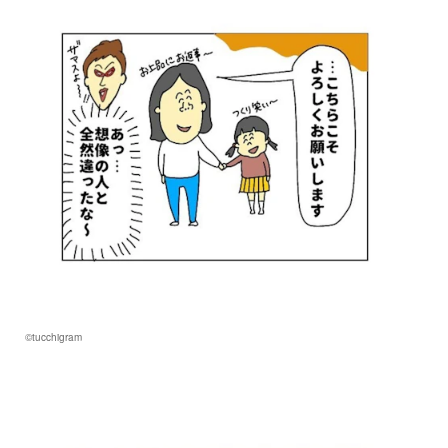
©tucchigram