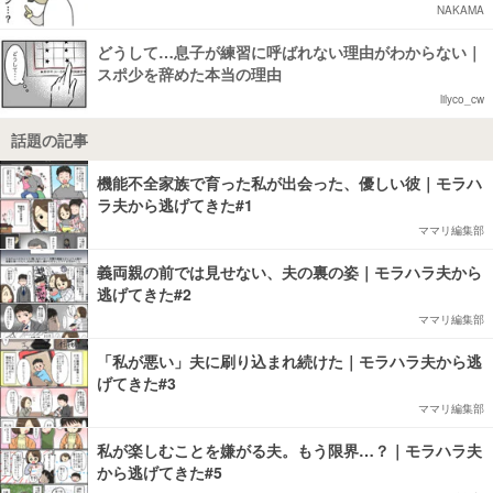
NAKAMA
どうして…息子が練習に呼ばれない理由がわからない｜
スポ少を辞めた本当の理由
lilyco_cw
話題の記事
機能不全家族で育った私が出会った、優しい彼｜モラハ
ラ夫から逃げてきた#1
ママリ編集部
義両親の前では見せない、夫の裏の姿｜モラハラ夫から
逃げてきた#2
ママリ編集部
「私が悪い」夫に刷り込まれ続けた｜モラハラ夫から逃
げてきた#3
ママリ編集部
私が楽しむことを嫌がる夫。もう限界…？｜モラハラ夫
から逃げてきた#5