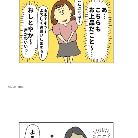
©tucchigram