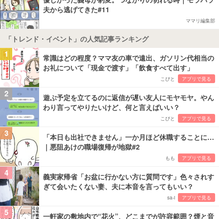
夫から逃げてきた#11
ママリ編集部
「トレンド・イベント」の人気記事ランキング
1
常識はどの程度？ママ友の車で遠出、ガソリン代相当の
お礼について「現金で渡す」「飲食すべて出す」
こびと
アプリで見る
2
遊ぶ予定を立てるのに返信が遅い友人にモヤモヤ。やん
わり言ってやりたいけど、何と言えばいい？
こびと
アプリで見る
3
「本日も出社できません」一か月ほど休職することに…
｜悪阻あけの職場復帰が地獄#2
もも
アプリで見る
4
義実家帰省「お盆に行かない方に質問です」色々されす
ぎて会いたくない妻、夫に本音を言ってもいい？
sa-i
アプリで見る
5
一軒家の敷地内で“花火”、どこまでが許容範囲？煙と音