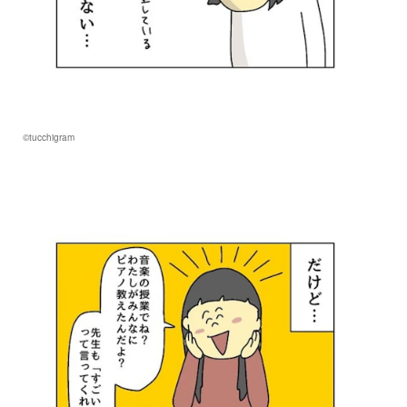
©tucchigram