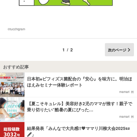
©tucchigram
1/2
次のページ
おすすめ記事
日本初※ビフィズス菌配合の『安心』を味方に。明治ほ
ほえみセミナー体験レポート
mamari
【夏こそキュレル】美容好き2児のママが推す！親子で
乗り切りたい“酷暑の夏にぴった…
mamari
結果発表「みんなで大共感!!💖ママリ川柳大会2025📜
🖋️」