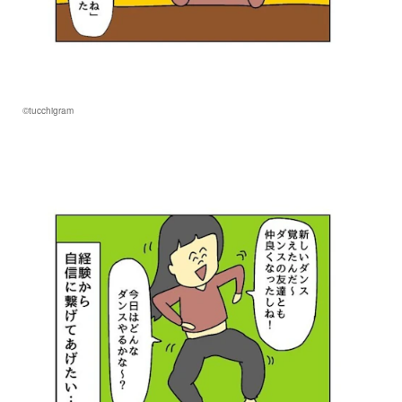
©tucchigram