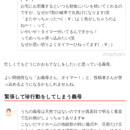
お宅にお邪魔するといつも朝食にパンを焼いてくれるの
ですが、なぜか7割の確率で丸焦げになります(笑
「またやっちゃった〜( ；∀；)よく焦がしちゃうのよ
ね〜！」って。
いやいや！タイマー付いてるんですから！
ってめっちゃ突っ込みたい(笑
なぜか思い切りよくタイマーひねってます( ；∀；)
忙しくてもどうにかおもてなしをしたいと思っている義母。
よい関係性なら「お義母さん、タイマー！」と、投稿者さんが突
っ込めるようになるかもしれませんね。
緊張して珍行動をしてしまう義母
うちの義母は天然ではないのですが真面目で明るく素直
で忘れ物がしょっちゅうありますw
こないだマイホームの地鎮祭の時に儀式中、旦那だけ立