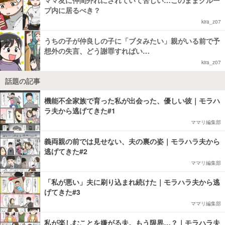
ママ友に仲間外れにされていて苦しい…このままグルー
プ内に居るべき？
kira_z07
うちの子が仲良しの子に「ブタみたい」親がいる前で予
想外の失言、どう謝罪すればい…
kira_z07
話題の記事
機能不全家族で育った私が出会った、優しい彼｜モラハ
ラ夫から逃げてきた#1
ママリ編集部
義両親の前では見せない、夫の裏の姿｜モラハラ夫から
逃げてきた#2
ママリ編集部
「私が悪い」夫に刷り込まれ続けた｜モラハラ夫から逃
げてきた#3
ママリ編集部
私が楽しむことを嫌がる夫。もう限界…？｜モラハラ夫