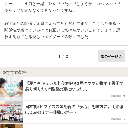
ソース…。水筒と一緒に並んでいたのでしょうか。カバンの中で
キャップが開かなくて良かったですね。
義実家との関係は家庭によってそれぞれですが、こうした明るい
関係性が築けているのはお互いに気持ちがいいことでしょう。思
わず笑顔になる楽しいエピソードの数々でした。
1/2
次のページ
おすすめ記事
【夏こそキュレル】美容好き2児のママが推す！親子で
乗り切りたい“酷暑の夏にぴった…
mamari
日本初※ビフィズス菌配合の『安心』を味方に。明治ほ
ほえみセミナー体験レポート
mamari