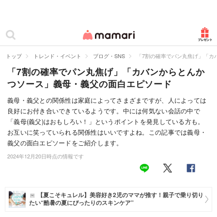
カテゴリー一覧
ママリ
妊活
トップ
トレンド・イベント
ブログ・SNS
「7割の確率でパン丸焦げ」「カ
「7割の確率でパン丸焦げ」「カバンからとんか
妊娠
つソース」義母・義父の面白エピソード
出産
義母・義父との関係性は家庭によってさまざまですが、人によっては
良好にお付き合いできているようです。中には何気ない会話の中で
赤ちゃん・育児
「義母(義父)はおもしろい！」というポイントを発見している方も。
子育て・家族
お互いに笑っていられる関係性はいいですよね。この記事では義母・
義父の面白エピソードをご紹介します。
病院
2024年12月20日時点の情報です
美容・ファッション
お仕事
【夏こそキュレル】美容好き2児のママが推す！親子で乗り切り
たい“酷暑の夏にぴったりのスキンケア”
住まい