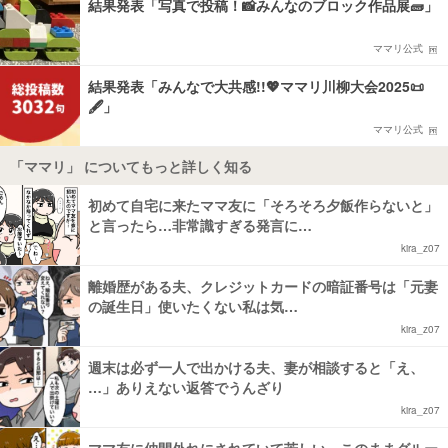
結果発表「写真で投稿！📸みんなのブロック作品展🧱」
ママリ公式
結果発表「みんなで大共感!!💖ママリ川柳大会2025📜
🖋️」
ママリ公式
「ママリ」 についてもっと詳しく知る
初めて自宅に来たママ友に「そろそろ夕飯作らないと」
と言ったら…非常識すぎる発言に…
kira_z07
離婚歴がある夫、クレジットカードの暗証番号は「元妻
の誕生日」使いたくない私は気…
kira_z07
週末は必ず一人で出かける夫、妻が相談すると「え、
…」ありえない返答でうんざり
kira_z07