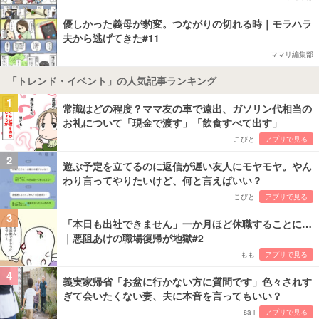
優しかった義母が豹変。つながりの切れる時｜モラハラ
夫から逃げてきた#11
ママリ編集部
「トレンド・イベント」の人気記事ランキング
1
常識はどの程度？ママ友の車で遠出、ガソリン代相当の
お礼について「現金で渡す」「飲食すべて出す」
こびと
アプリで見る
2
遊ぶ予定を立てるのに返信が遅い友人にモヤモヤ。やん
わり言ってやりたいけど、何と言えばいい？
こびと
アプリで見る
3
「本日も出社できません」一か月ほど休職することに…
｜悪阻あけの職場復帰が地獄#2
もも
アプリで見る
4
義実家帰省「お盆に行かない方に質問です」色々されす
ぎて会いたくない妻、夫に本音を言ってもいい？
sa-i
アプリで見る