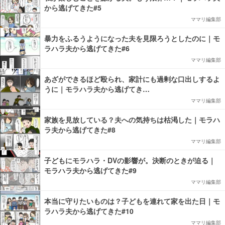
から逃げてきた#5
ママリ編集部
暴力をふるうようになった夫を見限ろうとしたのに｜モ
ラハラ夫から逃げてきた#6
ママリ編集部
あざができるほど殴られ、家計にも過剰な口出しするよ
うに｜モラハラ夫から逃げてき…
ママリ編集部
家族を見放している？夫への気持ちは枯渇した｜モラハ
ラ夫から逃げてきた#8
ママリ編集部
子どもにモラハラ・DVの影響が。決断のときが迫る｜
モラハラ夫から逃げてきた#9
ママリ編集部
本当に守りたいものは？子どもを連れて家を出た日｜モ
ラハラ夫から逃げてきた#10
ママリ編集部