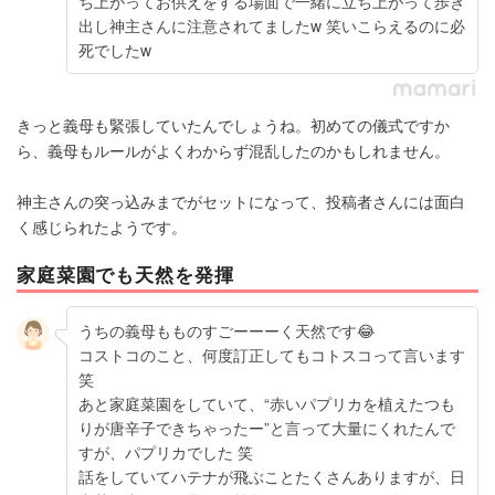
ち上がってお供えをする場面で一緒に立ち上がって歩き
出し神主さんに注意されてましたw 笑いこらえるのに必
死でしたw
きっと義母も緊張していたんでしょうね。初めての儀式ですか
ら、義母もルールがよくわからず混乱したのかもしれません。
神主さんの突っ込みまでがセットになって、投稿者さんには面白
く感じられたようです。
家庭菜園でも天然を発揮
うちの義母もものすごーーーく天然です😂
コストコのこと、何度訂正してもコトスコって言います
笑
あと家庭菜園をしていて、“赤いパプリカを植えたつも
りが唐辛子できちゃったー”と言って大量にくれたんで
すが、パプリカでした 笑
話をしていてハテナが飛ぶことたくさんありますが、日