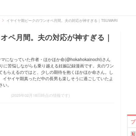
イヤイヤ期ピークのワンオペ月間。夫の対応が神すぎる｜TSUWARI
オペ月間。夫の対応が神すぎる｜
っていた作者・ほかほか命(@hokahokainochi)さん
わりに苦悩しながらも乗り越える妊娠記録漫画です。夫のワン
てもらえるのではと、少しの期待を抱くほかほか命さん。し
、イヤイヤ期真っただ中の長男も楽しそうに過ごしていたよ
ださい。
(2025年02月18日時点の情報です)
ブ