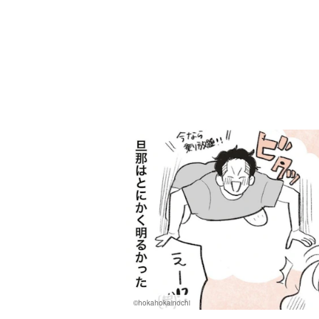
©hokahokainochi