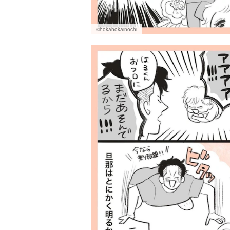
©hokahokainochi