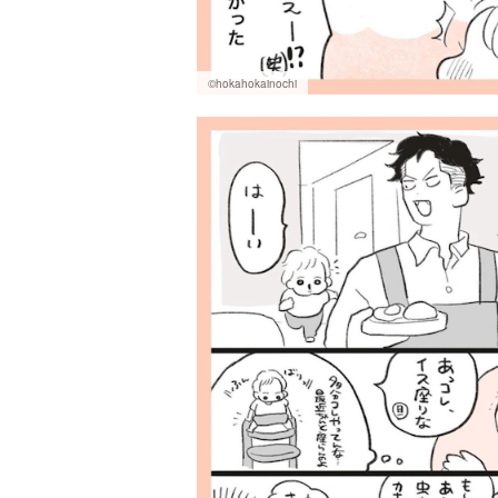
©hokahokainochi