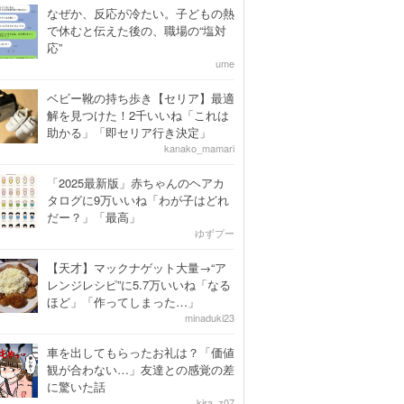
なぜか、反応が冷たい。子どもの熱
で休むと伝えた後の、職場の“塩対
応”
ume
ベビー靴の持ち歩き【セリア】最適
解を見つけた！2千いいね「これは
助かる」「即セリア行き決定」
kanako_mamari
「2025最新版」赤ちゃんのヘアカ
タログに9万いいね「わが子はどれ
だー？」「最高」
ゆずプー
【天才】マックナゲット大量→“ア
レンジレシピ”に5.7万いいね「なる
ほど」「作ってしまった…」
minaduki23
車を出してもらったお礼は？「価値
観が合わない…」友達との感覚の差
に驚いた話
kira_z07