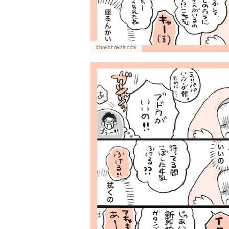
©hokahokainochi