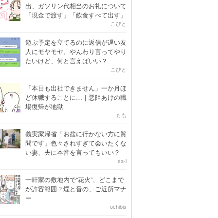
出、ガソリン代相当のお礼について
「現金で渡す」「飲食すべて出す」
こびと
遊ぶ予定を立てるのに返信が遅い友
人にモヤモヤ。やんわり言ってやり
たいけど、何と言えばいい？
こびと
「本日も出社できません」一か月ほ
ど休職することに…｜悪阻あけの職
場復帰が地獄
もも
義実家帰省「お盆に行かない方に質
問です」色々されすぎて会いたくな
い妻、夫に本音を言ってもいい？
sa-i
一軒家の敷地内で“花火”、どこまで
が許容範囲？煙と音の、ご近所マナ
ー
ochibis