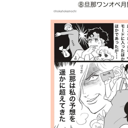
©hokahokainochi