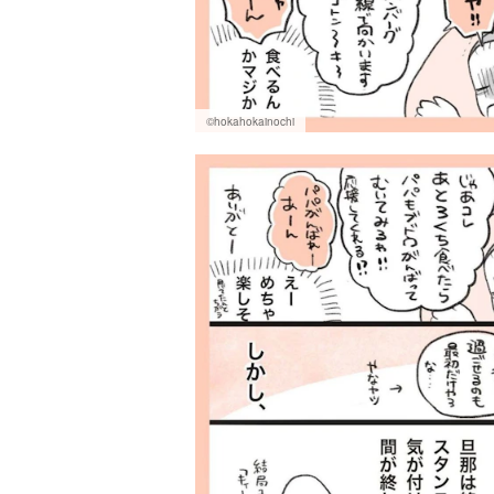
©hokahokainochi