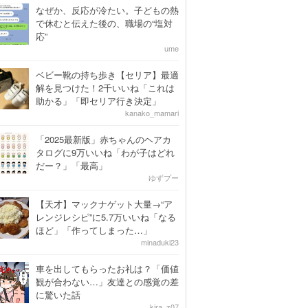
なぜか、反応が冷たい。子どもの熱
で休むと伝えた後の、職場の“塩対
応”
ume
ベビー靴の持ち歩き【セリア】最適
解を見つけた！2千いいね「これは
助かる」「即セリア行き決定」
kanako_mamari
「2025最新版」赤ちゃんのヘアカ
タログに9万いいね「わが子はどれ
だー？」「最高」
ゆずプー
【天才】マックナゲット大量→“ア
レンジレシピ”に5.7万いいね「なる
ほど」「作ってしまった…」
minaduki23
車を出してもらったお礼は？「価値
観が合わない…」友達との感覚の差
に驚いた話
kira_z07