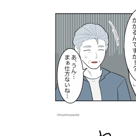
©hoyahoyasuke