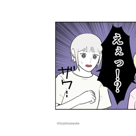
©hoyahoyasuke