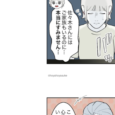
©hoyahoyasuke