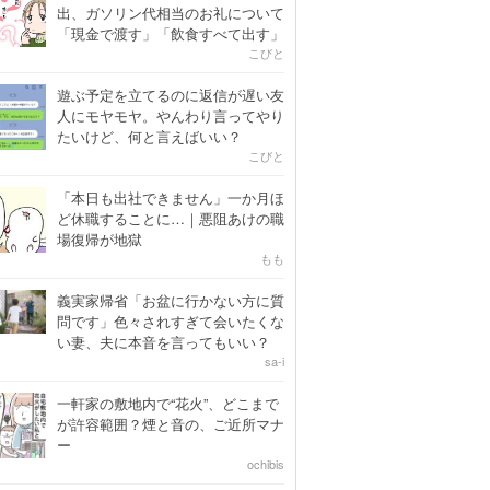
出、ガソリン代相当のお礼について
「現金で渡す」「飲食すべて出す」
こびと
遊ぶ予定を立てるのに返信が遅い友
人にモヤモヤ。やんわり言ってやり
たいけど、何と言えばいい？
こびと
「本日も出社できません」一か月ほ
ど休職することに…｜悪阻あけの職
場復帰が地獄
もも
義実家帰省「お盆に行かない方に質
問です」色々されすぎて会いたくな
い妻、夫に本音を言ってもいい？
sa-i
一軒家の敷地内で“花火”、どこまで
が許容範囲？煙と音の、ご近所マナ
ー
ochibis