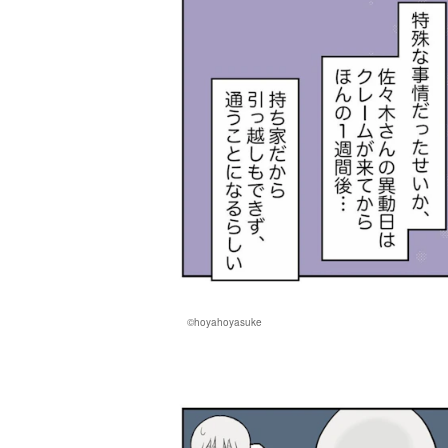
©hoyahoyasuke