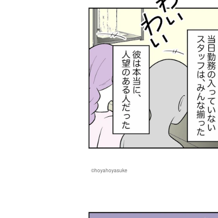
©hoyahoyasuke