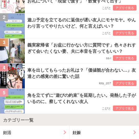
お礼について「現金で渡す」「飲食すべて出す」
こびと
アプリで見る
2
遊ぶ予定を立てるのに返信が遅い友人にモヤモヤ。やん
わり言ってやりたいけど、何と言えばいい？
こびと
アプリで見る
3
義実家帰省「お盆に行かない方に質問です」色々されす
ぎて会いたくない妻、夫に本音を言ってもいい？
sa-i
アプリで見る
4
車を出してもらったお礼は？「価値観が合わない…」友
達との感覚の差に驚いた話
kira_z07
アプリで見る
5
角を立てずに“遊びの約束”を延期したい。発熱した子が
いるのに、察してくれない友人
こびと
アプリで見る
カテゴリー一覧
妊活
妊娠