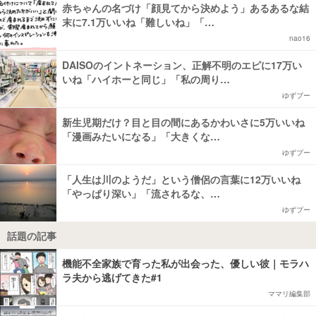
赤ちゃんの名づけ「顔見てから決めよう」あるあるな結
末に7.1万いいね「難しいね」「…
nao16
DAISOのイントネーション、正解不明のエピに17万い
いね「ハイホーと同じ」「私の周り…
ゆずプー
新生児期だけ？目と目の間にあるかわいさに5万いいね
「漫画みたいになる」「大きくな…
ゆずプー
「人生は川のようだ」という僧侶の言葉に12万いいね
「やっぱり深い」「流されるな、…
ゆずプー
話題の記事
機能不全家族で育った私が出会った、優しい彼｜モラハ
ラ夫から逃げてきた#1
ママリ編集部