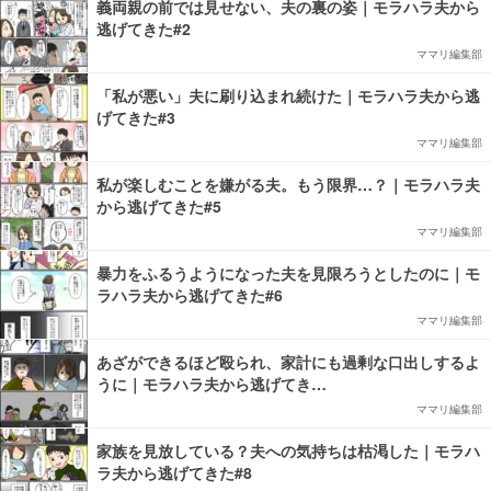
義両親の前では見せない、夫の裏の姿｜モラハラ夫から
逃げてきた#2
ママリ編集部
「私が悪い」夫に刷り込まれ続けた｜モラハラ夫から逃
げてきた#3
ママリ編集部
私が楽しむことを嫌がる夫。もう限界…？｜モラハラ夫
から逃げてきた#5
ママリ編集部
暴力をふるうようになった夫を見限ろうとしたのに｜モ
ラハラ夫から逃げてきた#6
ママリ編集部
あざができるほど殴られ、家計にも過剰な口出しするよ
うに｜モラハラ夫から逃げてき…
ママリ編集部
家族を見放している？夫への気持ちは枯渇した｜モラハ
ラ夫から逃げてきた#8