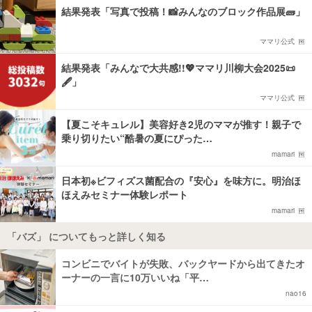
結果発表「写真で投稿！📸みんなのブロック作品展🧱」
ママリ公式
結果発表「みんなで大共感!!💖ママリ川柳大会2025📜
🖋️」
ママリ公式
【夏こそキュレル】美容好き2児のママが推す！親子で
乗り切りたい“酷暑の夏にぴった…
mamari
日本初※ビフィズス菌配合の『安心』を味方に。明治ほ
ほえみセミナー体験レポート
mamari
「バズ」 についてもっと詳しく知る
コンビニでバイトが失敗、バックヤードから出てきたオ
ーナーの一言に10万いいね「平…
nao16