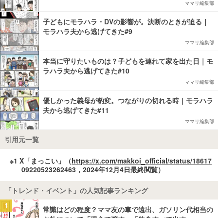
ママリ編集部
子どもにモラハラ・DVの影響が。決断のときが迫る｜
モラハラ夫から逃げてきた#9
ママリ編集部
本当に守りたいものは？子どもを連れて家を出た日｜モ
ラハラ夫から逃げてきた#10
ママリ編集部
優しかった義母が豹変。つながりの切れる時｜モラハラ
夫から逃げてきた#11
ママリ編集部
引用元一覧
※1 X「まっこい」（
https://x.com/makkoi_official/status/18617
09220523262463
，2024年12月4日最終閲覧）
「トレンド・イベント」の人気記事ランキング
1
常識はどの程度？ママ友の車で遠出、ガソリン代相当の