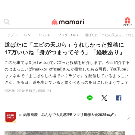
カテゴリー一覧
ママリ
妊活
トップ
トレンド・イベント
ブログ・SNS
道ばたに「エビの天ぷら」うれし
道ばたに「エビの天ぷら」うれしかった投稿に
妊娠
17万いいね「身がつまってそう」「経験あり」
出産
この記事ではX(旧Twitter)でバズった投稿を紹介します。今回紹介する
のはまっこい(@makkoi_official)さんが投稿したある写真。YouTubeチ
赤ちゃん・育児
ャンネルで『まこばやしの塩でいくラジオ』を配信しているまっこい
子育て・家族
さん。ある日、道を歩いていると驚くべきものを目にしたようで…？
2024年12月04日時点の情報です
病院
美容・ファッション
結果発表「みんなで大共感!!💖ママリ川柳大会2025📜🖋️」
お仕事
住まい