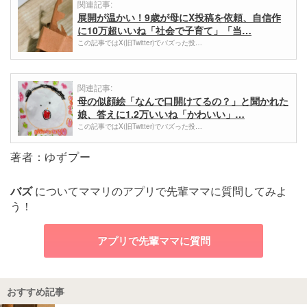
関連記事:
展開が温かい！9歳が母にX投稿を依頼、自信作
に10万超いいね「社会で子育て」「当…
この記事ではX(旧Twitter)でバズった投…
関連記事:
母の似顔絵「なんで口開けてるの？」と聞かれた
娘、答えに1.2万いいね「かわいい」…
この記事ではX(旧Twitter)でバズった投…
著者：ゆずプー
バズ
についてママリのアプリで先輩ママに質問してみよ
う！
アプリで先輩ママに質問
おすすめ記事