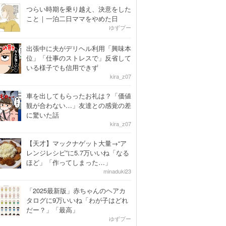
つらい時期を乗り越え、決意をした
こと｜一泊二日ママをやめた日
ゆずプー
出張中に夫がデリヘル利用「興味本
位」「仕事のストレスで」反省して
いる様子でも信用できず
kira_z07
車を出してもらったお礼は？「価値
観が合わない…」友達との感覚の差
に驚いた話
kira_z07
【天才】マックナゲット大量→“ア
レンジレシピ”に5.7万いいね「なる
ほど」「作ってしまった…」
minaduki23
「2025最新版」赤ちゃんのヘアカ
タログに9万いいね「わが子はどれ
だー？」「最高」
ゆずプー