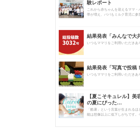
験レポート
これから赤ちゃんを迎えるママ・
帯が増え、パパもミルク育児に参
結果発表「みんなで大共感!
いつもママリをご利用いただきあ
結果発表「写真で投稿！
いつもママリをご利用いただきあ
【夏こそキュレル】美
の夏にぴった…
「酷暑」という言葉が生まれるほ
能は想像以上に低下しがちです。