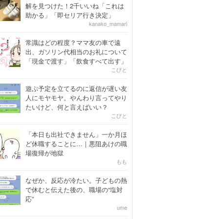
解を見つけた！2千いいね「これは
助かる」「即セリア行き決定」
kanako_mamari
常識はどの程度？ママ友の車で遠
出、ガソリン代相当のお礼について
「現金で渡す」「飲食すべて出す」
こびと
遊ぶ予定を立てるのに返信が遅い友
人にモヤモヤ。やんわり言ってやり
たいけど、何と言えばいい？
こびと
「本日も出社できません」一か月ほ
ど休職することに…｜悪阻あけの職
場復帰が地獄
もも
なぜか、反応が冷たい。子どもの熱
で休むと伝えた後の、職場の“塩対
応”
ume