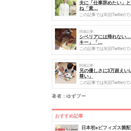
夫に「仕事辞めたい」と
ね「素…
この記事ではX(旧Twitt
関連記事:
シベリアには帰れない…
キー」「…
この記事ではX(旧Twitt
関連記事:
兄の優しさに3万超えい
尊い」
この記事ではX(旧Twitt
著者：
ゆずプー
おすすめ記事
日本初※ビフィズス菌