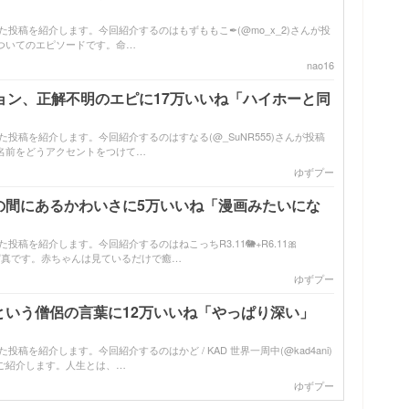
バズった投稿を紹介します。今回紹介するのはもずももこ✒︎(@mo_x_2)さんが投
ついてのエピソードです。命…
nao16
ション、正解不明のエピに17万いいね「ハイホーと同
バズった投稿を紹介します。今回紹介するのはすなる(@_SuNR555)さんが投稿
名前をどうアクセントをつけて…
ゆずプー
の間にあるかわいさに5万いいね「漫画みたいにな
ズった投稿を紹介します。今回紹介するのはねこっちR3.11🐘+R6.11🎀
たある写真です。赤ちゃんは見ているだけで癒…
ゆずプー
という僧侶の言葉に12万いいね「やっぱり深い」
った投稿を紹介します。今回紹介するのはかど / KAD 世界一周中(@kad4ani)
ご紹介します。人生とは、…
ゆずプー