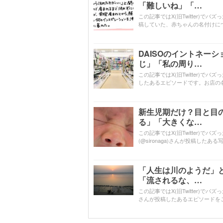
「難しいね」「…
この記事ではX(旧Twitter)で
稿していた、赤ちゃんの名付けに
DAISOのイントネー
じ」「私の周り…
この記事ではX(旧Twitter)で
したあるエピソードです。お店の
新生児期だけ？目と目
る」「大きくな…
この記事ではX(旧Twitter)でバ
(@sironaga)さんが投稿し
「人生は川のようだ」
「流されるな、…
この記事ではX(旧Twitter)でバズ
さんが投稿したあるエピソードを