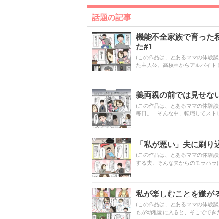
話題の記事
機能不全家族で育った
た#1
(この作品は、とあるママの体験
た主人公。高校生からアルバイト
義両親の前では見せな
(この作品は、とあるママの体験談
毎日。 そんな中、転職してスト
「私が悪い」夫に刷り
(この作品は、とあるママの体験
する夫。そんな夫からのモラハラ
私が楽しむことを嫌が
(この作品は、とあるママの体験
もが幼稚園に入ると、そこででき