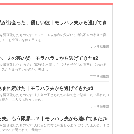
私が出会った、優しい彼｜モラハラ夫から逃げてき
談を漫画化したものです)アルコール依存症の父がいる機能不全の家庭で育っ
して、お小遣いを稼ぐ日々を…
ママリ編集部
い、夫の裏の姿｜モラハラ夫から逃げてきた#2
を漫画化したものです)第2子を出産して、2人の子どもの育児に追われる
レスがたまっていたのか、夫は…
ママリ編集部
込まれ続けた｜モラハラ夫から逃げてきた#3
談を漫画化したものです)主人公や子どもたちの前で急に怒鳴ったり暴れたり
は続き、主人公は徐々に夫の…
ママリ編集部
る夫。もう限界…？｜モラハラ夫から逃げてきた#5
談を漫画化したものです)夫に自分の考えを通せるようになった主人公。子ど
たママ友に誘われて、裁縫サ…