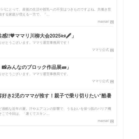
パパにとって、産後の生活や授乳への不安はつきものですよね。共働き世
加する家庭が増える一方で、『…
mamari
!💖ママリ川柳大会2025📜🖋️」
りがとうございます。ママリ運営事務局です！
ママリ公式
📸みんなのブロック作品展🧱」
りがとうございます。ママリ運営事務局です。
ママリ公式
容好き2児のママが推す！親子で乗り切りたい“酷暑
ど過酷な近年の夏。汗やエアコンの影響で、うるおいを保つ肌のバリア機
そこで今回は、「暑くてスキン…
mamari