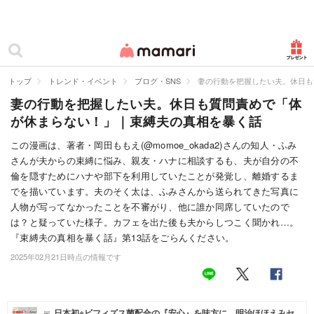
カテゴリー一覧
ママリ
妊活
トップ
トレンド・イベント
ブログ・SNS
妻の行動を把握したい夫。休日も
妻の行動を把握したい夫。休日も質問責めで「体
妊娠
が休まらない！」｜束縛夫の真相を暴く話
出産
この漫画は、著者・岡田ももえ(@momoe_okada2)さんの知人・ふみ
さんが夫からの束縛に悩み、親友・ハナに相談するも、夫が自分の不
赤ちゃん・育児
倫を隠すためにハナや部下を利用していたことが発覚し、離婚するま
子育て・家族
でを描いています。夫のそく太は、ふみさんから送られてきた写真に
人物が写ってなかったことを不審がり、他に誰か同席していたので
病院
は？と疑っていた様子。カフェを出た後も夫からしつこく聞かれ…。
『束縛夫の真相を暴く話』第13話をごらんください。
美容・ファッション
2025年02月21日時点の情報です
お仕事
住まい
日本初※ビフィズス菌配合の『安心』を味方に。明治ほほえみセ