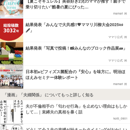
【夏こそキュレル】美容好き2児のママが推す！親子で
乗り切りたい“酷暑の夏にぴった…
mamari
結果発表「みんなで大共感!!💖ママリ川柳大会2025📜
🖋️」
ママリ公式
結果発表「写真で投稿！📸みんなのブロック作品展🧱」
ママリ公式
日本初※ビフィズス菌配合の『安心』を味方に。明治ほ
ほえみセミナー体験レポート
mamari
「漫画」「夫婦関係」 についてもっと詳しく知る
夫が不倫相手の「匂わせ行為」を止めない理由はもしか
して…｜束縛夫の真相を暴く話
kotti_0901
どうして今？夫の束縛が始まったタイミングがおかしい