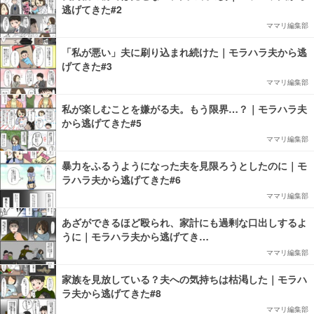
逃げてきた#2
ママリ編集部
「私が悪い」夫に刷り込まれ続けた｜モラハラ夫から逃
げてきた#3
ママリ編集部
私が楽しむことを嫌がる夫。もう限界…？｜モラハラ夫
から逃げてきた#5
ママリ編集部
暴力をふるうようになった夫を見限ろうとしたのに｜モ
ラハラ夫から逃げてきた#6
ママリ編集部
あざができるほど殴られ、家計にも過剰な口出しするよ
うに｜モラハラ夫から逃げてき…
ママリ編集部
家族を見放している？夫への気持ちは枯渇した｜モラハ
ラ夫から逃げてきた#8
ママリ編集部