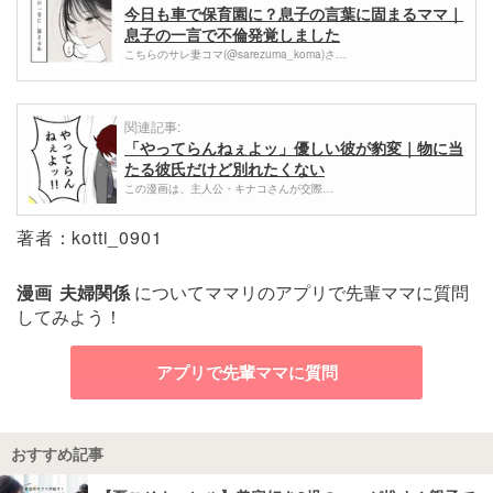
今日も車で保育園に？息子の言葉に固まるママ｜
息子の一言で不倫発覚しました
こちらのサレ妻コマ(@sarezuma_koma)さ…
関連記事:
「やってらんねぇよッ」優しい彼が豹変｜物に当
たる彼氏だけど別れたくない
この漫画は、主人公・キナコさんが交際…
著者：kotti_0901
漫画
夫婦関係
についてママリのアプリで先輩ママに質問
してみよう！
アプリで先輩ママに質問
おすすめ記事