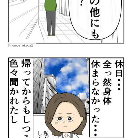
©momoe_okada2