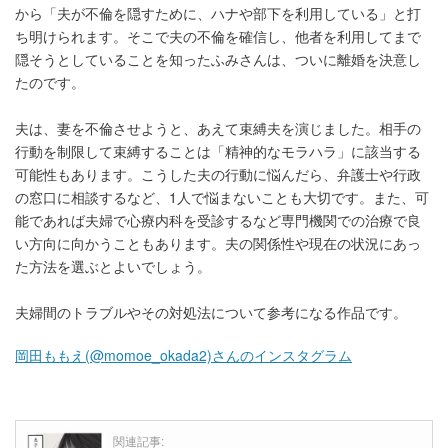
から「夫が不倫を隠すために、ハナや部下を利用している」と打
ち明けられます。そこで夫の不倫を確信し、他者を利用してまで
隠そうとしていることを知ったふみさんは、ついに離婚を決意し
たのです。
夫は、妻を不倫させようと、あえて束縛夫を演じました。相手の
行動を制限して束縛することは「精神的なモラハラ」に該当する
可能性もあります。こうした夫の行動に悩んだら、弁護士や行政
の窓口に相談するなど、1人で悩まないことも大切です。また、可
能であれば夫婦で心療内科を受診するなど専門機関での治療で良
い方向に向かうこともあります。夫の関係性や現在の状況にあっ
た方法を選ぶとよいでしょう。
夫婦間のトラブルやその対処法について参考になる作品です。
岡田ももえ(@momoe_okada2)さんのインスタグラム
関連記事: