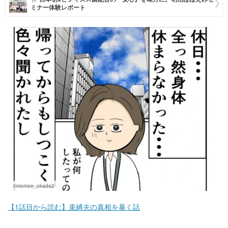
ミナー体験レポート
マネー
トレンド・イベント
©momoe_okada2
【1話目から読む】束縛夫の真相を暴く話