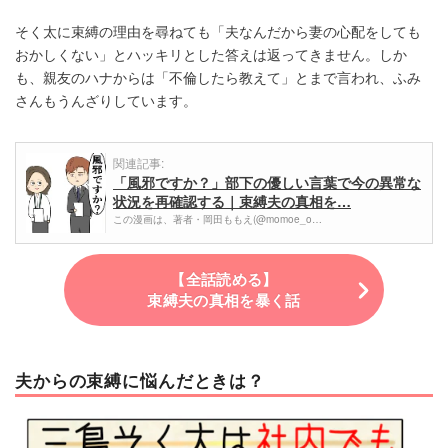
そく太に束縛の理由を尋ねても「夫なんだから妻の心配をしても
おかしくない」とハッキリとした答えは返ってきません。しか
も、親友のハナからは「不倫したら教えて」とまで言われ、ふみ
さんもうんざりしています。
関連記事:
「風邪ですか？」部下の優しい言葉で今の異常な
状況を再確認する｜束縛夫の真相を…
この漫画は、著者・岡田ももえ(@momoe_o…
【全話読める】
束縛夫の真相を暴く話
夫からの束縛に悩んだときは？