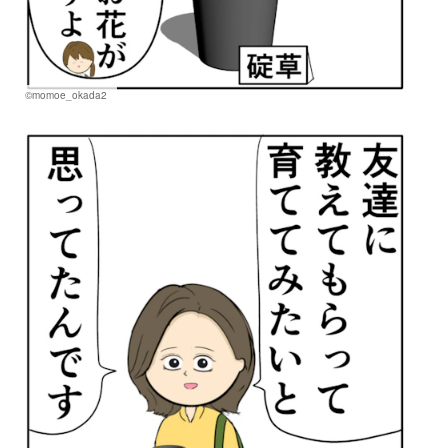
©momoe_okada2