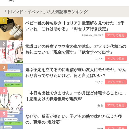
「トレンド・イベント」の人気記事ランキング
1
ベビー靴の持ち歩き【セリア】最適解を見つけた！2千
いいね「これは助かる」「即セリア行き決定」
kanako_mamari
アプリで見る
2
常識はどの程度？ママ友の車で遠出、ガソリン代相当の
お礼について「現金で渡す」「飲食すべて出す」
こびと
アプリで見る
3
遊ぶ予定を立てるのに返信が遅い友人にモヤモヤ。やん
わり言ってやりたいけど、何と言えばいい？
こびと
アプリで見る
4
「本日も出社できません」一か月ほど休職することに…
｜悪阻あけの職場復帰が地獄#2
もも
アプリで見る
5
なぜか、反応が冷たい。子どもの熱で休むと伝えた後
の、職場の“塩対応”
ume
アプリで見る