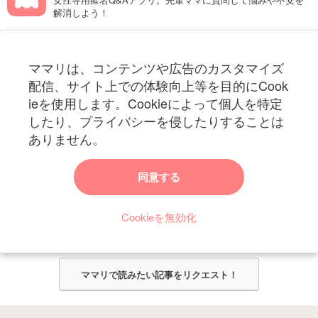
解消しよう！
フォローしてね！ママリ公式アカウント
ママリは、コンテンツや広告のカスタマイズ
妊娠〜子育て中のお役立ち情報を配信中
配信、サイト上での体験向上等を目的にCook
ieを使用します。Cookieによって個人を特定
したり、プライバシーを侵したりすることは
ありません。
ママリからのお知らせ
同意する
今ママリで読みたい記事は何ですか？
Cookieを無効化
ママリ編集部がみなさんのご意見をもとに記事を作成させていただきま
す！
ママリで読みたい記事をリクエスト！