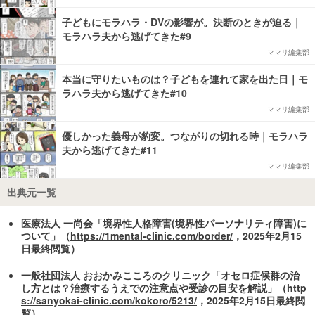
子どもにモラハラ・DVの影響が。決断のときが迫る｜
モラハラ夫から逃げてきた#9
ママリ編集部
本当に守りたいものは？子どもを連れて家を出た日｜モ
ラハラ夫から逃げてきた#10
ママリ編集部
優しかった義母が豹変。つながりの切れる時｜モラハラ
夫から逃げてきた#11
ママリ編集部
出典元一覧
医療法人 一尚会「境界性人格障害(境界性パーソナリティ障害)に
ついて」（
https://1mental-clinic.com/border/
，2025年2月15
日最終閲覧）
一般社団法人 おおかみこころのクリニック「オセロ症候群の治
し方とは？治療するうえでの注意点や受診の目安を解説」（
http
s://sanyokai-clinic.com/kokoro/5213/
，2025年2月15日最終閲
覧）