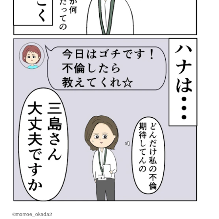
©momoe_okada2