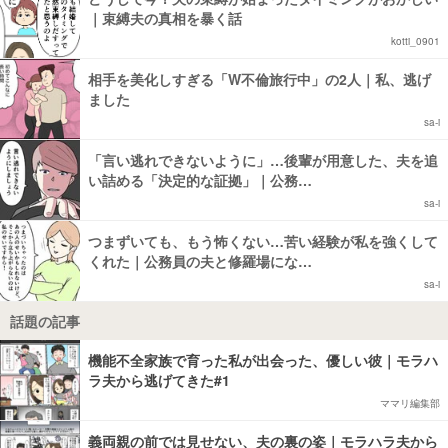
｜束縛夫の真相を暴く話
kotti_0901
相手を美化しすぎる「W不倫旅行中」の2人｜私、逃げ
ました
sa-i
「言い逃れできないように」…後輩が用意した、夫を追
い詰める「決定的な証拠」｜公務…
sa-i
つまずいても、もう怖くない…苦い経験が私を強くして
くれた｜公務員の夫と修羅場にな…
sa-i
話題の記事
機能不全家族で育った私が出会った、優しい彼｜モラハ
ラ夫から逃げてきた#1
ママリ編集部
義両親の前では見せない、夫の裏の姿｜モラハラ夫から