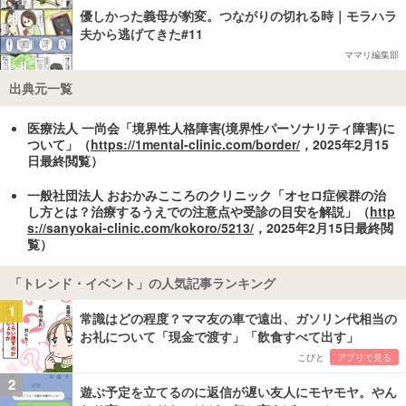
優しかった義母が豹変。つながりの切れる時｜モラハラ
夫から逃げてきた#11
ママリ編集部
出典元一覧
医療法人 一尚会「境界性人格障害(境界性パーソナリティ障害)に
ついて」（
https://1mental-clinic.com/border/
，2025年2月15
日最終閲覧）
一般社団法人 おおかみこころのクリニック「オセロ症候群の治
し方とは？治療するうえでの注意点や受診の目安を解説」（
http
s://sanyokai-clinic.com/kokoro/5213/
，2025年2月15日最終閲
覧）
「トレンド・イベント」の人気記事ランキング
1
常識はどの程度？ママ友の車で遠出、ガソリン代相当の
お礼について「現金で渡す」「飲食すべて出す」
こびと
アプリで見る
2
遊ぶ予定を立てるのに返信が遅い友人にモヤモヤ。やん