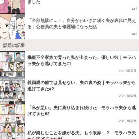
ました
sa-i
「全部無駄に…！」自分かわいさに嘆く夫が哀れに見え
る｜公務員の夫と修羅場になった話
sa-i
話題の記事
機能不全家族で育った私が出会った、優しい彼｜モラハ
ラ夫から逃げてきた#1
ママリ編集部
義両親の前では見せない、夫の裏の姿｜モラハラ夫から
逃げてきた#2
ママリ編集部
「私が悪い」夫に刷り込まれ続けた｜モラハラ夫から逃
げてきた#3
ママリ編集部
私が楽しむことを嫌がる夫。もう限界…？｜モラハラ夫
から逃げてきた#5