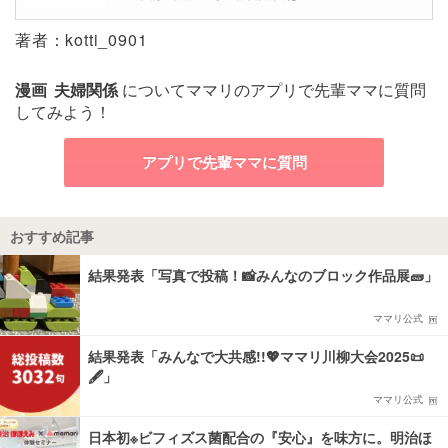
著者：kotti_0901
漫画
夫婦関係
についてママリのアプリで先輩ママに質問
してみよう！
アプリで先輩ママに質問
おすすめ記事
結果発表「写真で投稿！📸みんなのブロック作品展🧱」
ママリ公式
結果発表「みんなで大共感!!💖ママリ川柳大会2025📜
🖋️」
ママリ公式
日本初※ビフィズス菌配合の『安心』を味方に。明治ほ