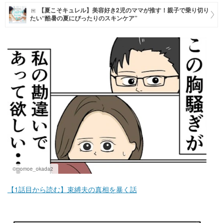
【夏こそキュレル】美容好き2児のママが推す！親子で乗り切り
マネー
たい“酷暑の夏にぴったりのスキンケア”
トレンド・イベント
©momoe_okada2
【1話目から読む】束縛夫の真相を暴く話