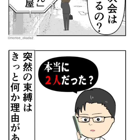
©momoe_okada2