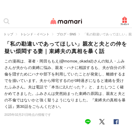
カテゴリー一覧
ママリ
妊活
トップ
トレンド・イベント
ブログ・SNS
「私の勘違いであってほしい」親
「私の勘違いであってほしい」親友と夫との仲を
妊娠
疑い煩悶する妻｜束縛夫の真相を暴く話
出産
この漫画は、著者・岡田ももえ(@momoe_okada2)さんの知人・ふみ
さんが夫からの束縛に悩み、親友・ハナに相談するも、夫が自分の不
赤ちゃん・育児
倫を隠すためにハナや部下を利用していたことが発覚し、離婚するま
子育て・家族
でを描いています。夫から帰宅するのが0時過ぎになると連絡を受け
たふみさん。夫は電話で「本当に2人だった？」と、またしつこく確
病院
かめてきました。ふみさんは突然始まった束縛の原因は、親友と夫と
の不倫ではないかと強く疑うようになりました。『束縛夫の真相を暴
美容・ファッション
く話』第30話をごらんください。
2025年02月21日時点の情報です
お仕事
住まい