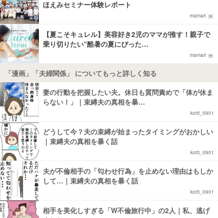
ほえみセミナー体験レポート
mamari
【夏こそキュレル】美容好き2児のママが推す！親子で
乗り切りたい“酷暑の夏にぴった…
mamari
「漫画」「夫婦関係」 についてもっと詳しく知る
妻の行動を把握したい夫。休日も質問責めで「体が休ま
らない！」｜束縛夫の真相を暴…
kotti_0901
どうして今？夫の束縛が始まったタイミングがおかしい
｜束縛夫の真相を暴く話
kotti_0901
夫が不倫相手の「匂わせ行為」を止めない理由はもしか
して…｜束縛夫の真相を暴く話
kotti_0901
相手を美化しすぎる「W不倫旅行中」の2人｜私、逃げ