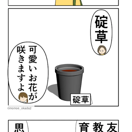
©momoe_okada2