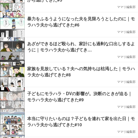
ママリ編集部
暴力をふるうようになった夫を見限ろうとしたのに｜モ
ラハラ夫から逃げてきた#6
ママリ編集部
あざができるほど殴られ、家計にも過剰な口出しするよ
うに｜モラハラ夫から逃げてき…
ママリ編集部
家族を見放している？夫への気持ちは枯渇した｜モラハ
ラ夫から逃げてきた#8
ママリ編集部
子どもにモラハラ・DVの影響が。決断のときが迫る｜
モラハラ夫から逃げてきた#9
ママリ編集部
本当に守りたいものは？子どもを連れて家を出た日｜モ
ラハラ夫から逃げてきた#10
ママリ編集部