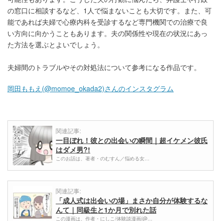
の窓口に相談するなど、1人で悩まないことも大切です。また、可
能であれば夫婦で心療内科を受診するなど専門機関での治療で良
い方向に向かうこともあります。夫の関係性や現在の状況にあっ
た方法を選ぶとよいでしょう。
夫婦間のトラブルやその対処法について参考になる作品です。
岡田ももえ(@momoe_okada2)さんのインスタグラム
関連記事:
一目ぼれ！彼との出会いの瞬間｜超イケメン彼氏
はダメ男?!
このお話は、著者・のむすん／悩める女…
関連記事:
「成人式は出会いの場」まさか自分が体験するな
んて｜同級生と1か月で別れた話
この漫画は、作者・にしこ/体験談漫画(@…