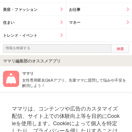
美容・ファッション
お仕事
住まい
マネー
トレンド・イベント
ママリ編集部のオススメアプリ
ママリ
女性専用匿名Q&Aアプリ。先輩ママに質問して悩みや不安を
解消しよう！
フォローしてね！ママリ公式アカウント
ママリは、コンテンツや広告のカスタマイズ
妊娠〜子育て中のお役立ち情報を配信中
配信、サイト上での体験向上等を目的にCook
ieを使用します。Cookieによって個人を特定
したり、プライバシーを侵したりすることは