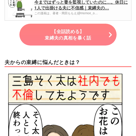
今まではずっと妻を監視していたのに…。休日に
1人で出掛ける夫に不信感｜束縛夫の…
この漫画は、著者・岡田ももえ(@momoe_o…
【全話読める】
束縛夫の真相を暴く話
夫からの束縛に悩んだときは？