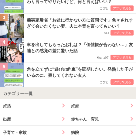
わり言ってやりたいけど、何と言えばいい？
こびと
アプリで見る
3
義実家帰省「お盆に行かない方に質問です」色々されす
ぎて会いたくない妻、夫に本音を言ってもいい？
sa-i
アプリで見る
4
車を出してもらったお礼は？「価値観が合わない…」友
達との感覚の差に驚いた話
kira_z07
アプリで見る
5
角を立てずに“遊びの約束”を延期したい。発熱した子が
いるのに、察してくれない友人
こびと
アプリで見る
カテゴリー一覧
妊活
妊娠
出産
赤ちゃん・育児
子育て・家族
病院