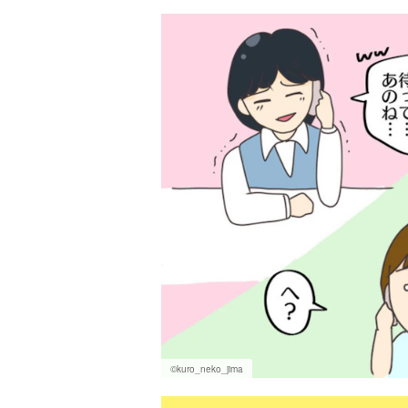
©kuro_neko_jima