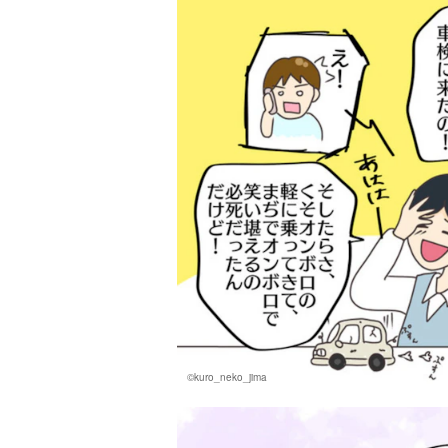
©kuro_neko_jima