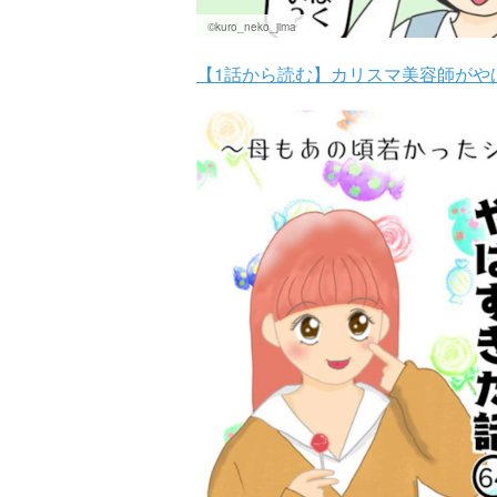
©kuro_neko_jima
【1話から読む】カリスマ美容師がや