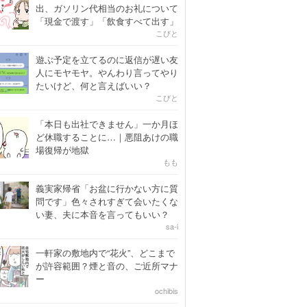
出、ガソリン代相当のお礼について
「現金で渡す」「飲食すべて出す」
こびと
遊ぶ予定を立てるのに返信が遅い友
人にモヤモヤ。やんわり言ってやり
たいけど、何と言えばいい？
こびと
「本日も出社できません」一か月ほ
ど休職することに…｜悪阻あけの職
場復帰が地獄
もも
義実家帰省「お盆に行かない方に質
問です」色々されすぎて会いたくな
い妻、夫に本音を言ってもいい？
sa-i
一軒家の敷地内で“花火”、どこまで
が許容範囲？煙と音の、ご近所マナ
ー
ochibis