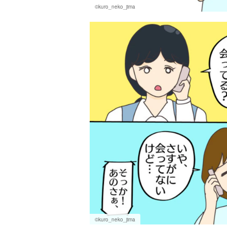
©kuro_neko_jima
©kuro_neko_jima