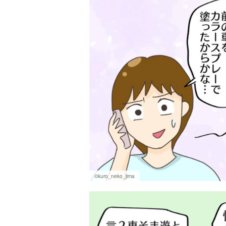
©kuro_neko_jima