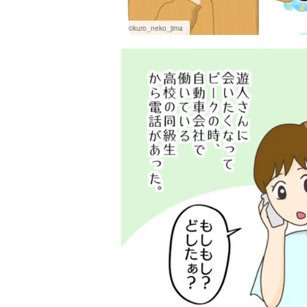
©kuro_neko_jima