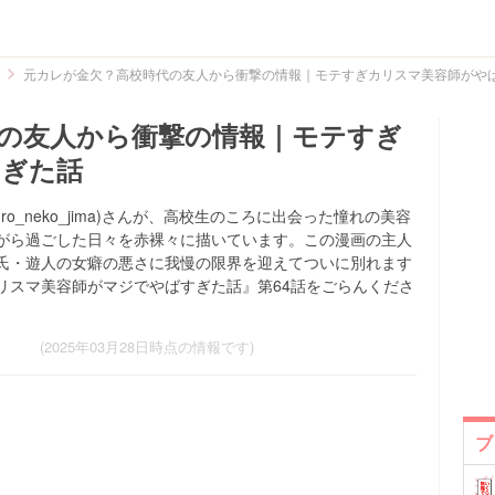
元カレが金欠？高校時代の友人から衝撃の情報｜モテすぎカリスマ美容師がや
の友人から衝撃の情報｜モテすぎ
すぎた話
o_neko_jima)さんが、高校生のころに出会った憧れの美容
がら過ごした日々を赤裸々に描いています。この漫画の主人
氏・遊人の女癖の悪さに我慢の限界を迎えてついに別れます
リスマ美容師がマジでやばすぎた話』第64話をごらんくださ
(2025年03月28日時点の情報です)
ブ