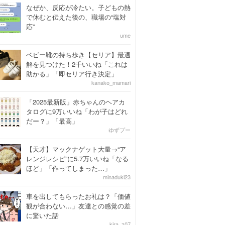
なぜか、反応が冷たい。子どもの熱
で休むと伝えた後の、職場の“塩対
応”
ume
ベビー靴の持ち歩き【セリア】最適
解を見つけた！2千いいね「これは
助かる」「即セリア行き決定」
kanako_mamari
「2025最新版」赤ちゃんのヘアカ
タログに9万いいね「わが子はどれ
だー？」「最高」
ゆずプー
【天才】マックナゲット大量→“ア
レンジレシピ”に5.7万いいね「なる
ほど」「作ってしまった…」
minaduki23
車を出してもらったお礼は？「価値
観が合わない…」友達との感覚の差
に驚いた話
kira_z07