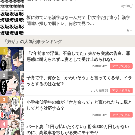
ayaka_f
坂に似ている漢字はなーんだ？【1文字だけ違う】漢字
間違い探しで脳トレ、何秒で見つ…
みー
「妊活」の人気記事ランキング
1
「7年前まで浮気、不倫してた」夫から突然の告白、罪
悪感に耐えられず…妻として受け止められない
hattiki0421
アプリで見る
2
子育て中、何かと「かわいそう」と言ってくる母。イラ
ッとするのはなぜ？
ママリ編集部
アプリで見る
3
小学校低学年の娘が「付き合って」と言われたら…親と
してどう対応する？
hattiki0421
アプリで見る
4
パート妻「1円も払いたくない」貯金300万円しかない
のに、高級車を欲しがる夫にモヤモヤ