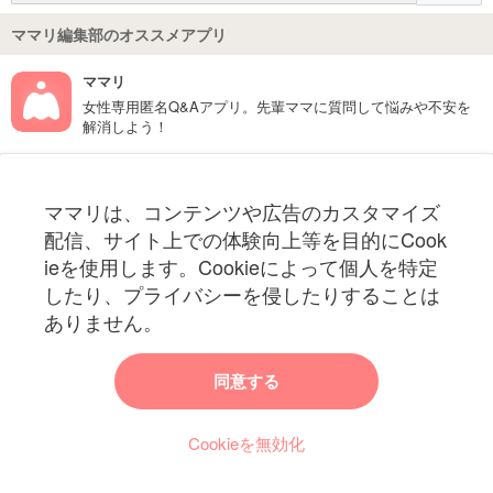
ママリ編集部のオススメアプリ
ママリ
女性専用匿名Q&Aアプリ。先輩ママに質問して悩みや不安を
解消しよう！
フォローしてね！ママリ公式アカウント
ママリは、コンテンツや広告のカスタマイズ
妊娠〜子育て中のお役立ち情報を配信中
配信、サイト上での体験向上等を目的にCook
ieを使用します。Cookieによって個人を特定
したり、プライバシーを侵したりすることは
ありません。
ママリからのお知らせ
同意する
今ママリで読みたい記事は何ですか？
Cookieを無効化
ママリ編集部がみなさんのご意見をもとに記事を作成させていただきま
す！