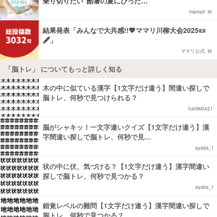
乗り切りたい“酷暑の夏にぴった…
mamari
結果発表「みんなで大共感!!💖ママリ川柳大会2025📜
🖋️」
ママリ公式
「脳トレ」 についてもっと詳しく知る
木の中に似ている漢字【1文字だけ違う】間違い探しで
脳トレ、何秒で見つけられる？
hattiki0421
脳がシャキッ！一文字違いクイズ【1文字だけ違う】漢
字間違い探しで脳トレ、何秒で見…
ayaka_f
状の中に伏、気づける？【1文字だけ違う】漢字間違い
探しで脳トレ、何秒で見つかる？
ayaka_f
錯覚レベルの難問【1文字だけ違う】漢字間違い探しで
脳トレ、何秒で見つかる？