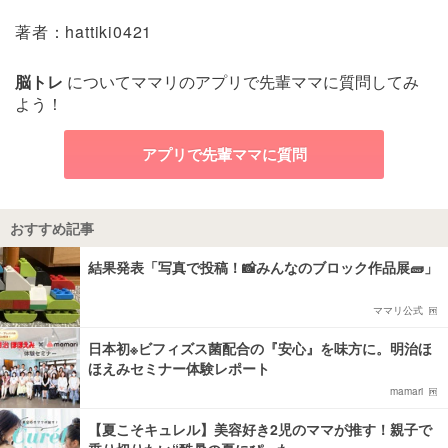
著者：hattiki0421
脳トレ
についてママリのアプリで先輩ママに質問してみ
よう！
アプリで先輩ママに質問
おすすめ記事
結果発表「写真で投稿！📸みんなのブロック作品展🧱」
ママリ公式
日本初※ビフィズス菌配合の『安心』を味方に。明治ほ
ほえみセミナー体験レポート
mamari
【夏こそキュレル】美容好き2児のママが推す！親子で