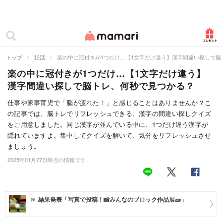
カテゴリー一覧
ママリ
妊活
トップ
妊活
楽の中に冠付きが1つだけ…【1文字だけ違う】漢字間違い探しで
楽の中に冠付きが1つだけ…【1文字だけ違う】
妊娠
漢字間違い探しで脳トレ、何秒で見つかる？
出産
仕事や家事育児で「脳が疲れた！」と感じることはありませんか？こ
の記事では、脳トレでリフレッシュできる、漢字の間違い探しクイズ
赤ちゃん・育児
をご用意しました。同じ漢字が並んでいる中に、1つだけ違う漢字が
子育て・家族
隠れていますよ。集中してクイズを解いて、気分をリフレッシュさせ
ましょう。
病院
2025年01月27日時点の情報です
美容・ファッション
お仕事
結果発表「写真で投稿！📸みんなのブロック作品展🧱」
住まい