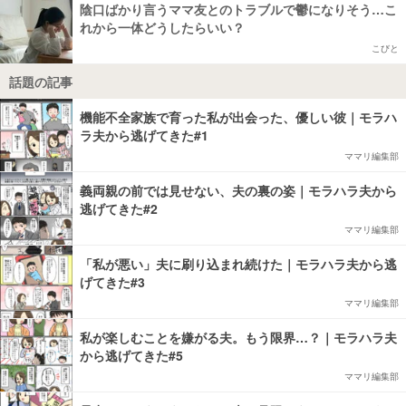
陰口ばかり言うママ友とのトラブルで鬱になりそう…こ
れから一体どうしたらいい？
こびと
話題の記事
機能不全家族で育った私が出会った、優しい彼｜モラハ
ラ夫から逃げてきた#1
ママリ編集部
義両親の前では見せない、夫の裏の姿｜モラハラ夫から
逃げてきた#2
ママリ編集部
「私が悪い」夫に刷り込まれ続けた｜モラハラ夫から逃
げてきた#3
ママリ編集部
私が楽しむことを嫌がる夫。もう限界…？｜モラハラ夫
から逃げてきた#5
ママリ編集部