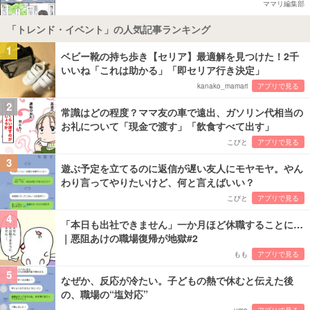
ママリ編集部
「トレンド・イベント」の人気記事ランキング
1
ベビー靴の持ち歩き【セリア】最適解を見つけた！2千
いいね「これは助かる」「即セリア行き決定」
kanako_mamari
アプリで見る
2
常識はどの程度？ママ友の車で遠出、ガソリン代相当の
お礼について「現金で渡す」「飲食すべて出す」
こびと
アプリで見る
3
遊ぶ予定を立てるのに返信が遅い友人にモヤモヤ。やん
わり言ってやりたいけど、何と言えばいい？
こびと
アプリで見る
4
「本日も出社できません」一か月ほど休職することに…
｜悪阻あけの職場復帰が地獄#2
もも
アプリで見る
5
なぜか、反応が冷たい。子どもの熱で休むと伝えた後
の、職場の“塩対応”