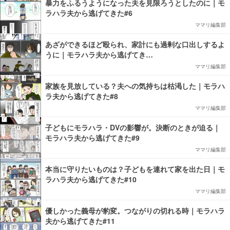
暴力をふるうようになった夫を見限ろうとしたのに｜モ
ラハラ夫から逃げてきた#6
ママリ編集部
あざができるほど殴られ、家計にも過剰な口出しするよ
うに｜モラハラ夫から逃げてき…
ママリ編集部
家族を見放している？夫への気持ちは枯渇した｜モラハ
ラ夫から逃げてきた#8
ママリ編集部
子どもにモラハラ・DVの影響が。決断のときが迫る｜
モラハラ夫から逃げてきた#9
ママリ編集部
本当に守りたいものは？子どもを連れて家を出た日｜モ
ラハラ夫から逃げてきた#10
ママリ編集部
優しかった義母が豹変。つながりの切れる時｜モラハラ
夫から逃げてきた#11