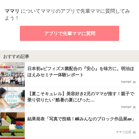
ママリ
についてママリのアプリで先輩ママに質問してみ
よう！
アプリで先輩ママに質問
おすすめ記事
日本初※ビフィズス菌配合の『安心』を味方に。明治ほ
ほえみセミナー体験レポート
mamari
【夏こそキュレル】美容好き2児のママが推す！親子で
乗り切りたい“酷暑の夏にぴった…
mamari
結果発表「写真で投稿！📸みんなのブロック作品展🧱」
ママリ公式