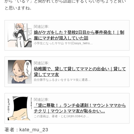
から「いる？」と聞かれてから話題にするくらいがちょうど良い
と思いますね。
関連記事:
娘がケガをした？登校2日目から事件発生！｜制
服にマチ針が混入していた話
小学生になったサヤ山 サヤ(Ⓒsaya_twins…
関連記事:
幼稚園で、貸して貸してママとの出会い｜貸して
貸してママ友
自分勝手なふるまいをするママ友に遭遇…
関連記事:
「逆に尊敬！」ランチ会遅刻！マウントママから
チクリ｜マウントママ友が恥をかい…
この漫画は、著者・じむ(＠jim.0384)さ…
著者：kate_mu_23