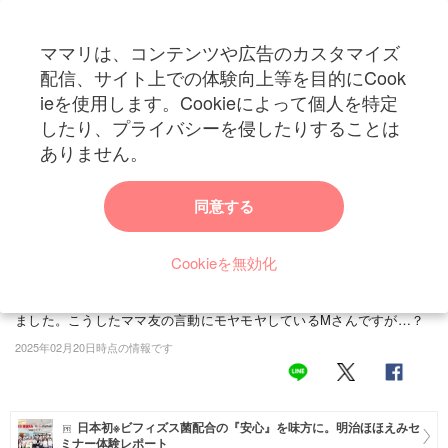
ママリは、コンテンツや広告のカスタマイズ
カテゴリー一覧
配信、サイト上での体験向上等を目的にCook
ママリ
ieを使用します。Cookieによって個人を特定
妊活
トップ
トレンド・イベント
ブログ・SNS
「弟くんの制服おさがりちょうだ
したり、プライバシーを侵したりすることは
「弟くんの制服おさがりちょうだい！予約ね！」
妊娠
ありません。
入園もしていない息子の制服を欲しがるママ友に
出産
うんざり
同意する
赤ちゃん・育児
仲良しのママ友同士で子どものお下がりをやり取りすることってあり
ますよね。今回の投稿者・Mさんには、上の子が小さいころから仲良
Cookieを無効化
子育て・家族
くしているママ友がいます。ある時、そのママ友が第2子を妊娠しま
した。すると、ママ友はMさんにお下がりをねだってくるようになり
病院
ました。こうしたママ友の言動にモヤモヤしているMさんですが…？
2025年02月20日時点の情報です
美容・ファッション
お仕事
日本初※ビフィズス菌配合の『安心』を味方に。明治ほほえみセ
住まい
ミナー体験レポート