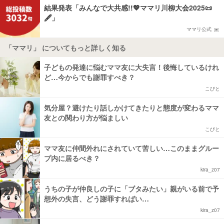
結果発表「みんなで大共感!!💖ママリ川柳大会2025📜
🖋️」
ママリ公式
「ママリ」 についてもっと詳しく知る
子どもの発達に悩むママ友に大失言！後悔しているけれ
ど…今からでも謝罪すべき？
こびと
気分屋？避けたり話しかけてきたりと態度が変わるママ
友との関わり方が悩ましい
こびと
ママ友に仲間外れにされていて苦しい…このままグルー
プ内に居るべき？
kira_z07
うちの子が仲良しの子に「ブタみたい」親がいる前で予
想外の失言、どう謝罪すればい…
kira_z07