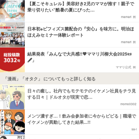
【夏こそキュレル】美容好き2児のママが推す！親子で
乗り切りたい“酷暑の夏にぴった…
mamari
日本初※ビフィズス菌配合の『安心』を味方に。明治ほ
ほえみセミナー体験レポート
mamari
結果発表「みんなで大共感!!💖ママリ川柳大会2025📜
🖋️」
ママリ公式
「漫画」「オタク」 についてもっと詳しく知る
日々の癒し。社内でもモテモテのイケメン社員をチラ見
する日々｜ドルオタが現実で恋…
momo0302
メンツ濃すぎ…！飲み会参加者に今からビビる｜職場で
イケメンが異動してきた結果...!!
sa-i