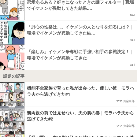
恋愛あるある？好きになったときの謎フィルター｜職場
でイケメンが異動してきた結果.…
sa-i
「肝心の性格は…」イケメンの人となりを知るには？｜
職場でイケメンが異動してきた結…
sa-i
「楽しみ」イケメン争奪戦に手強い相手の参戦決定！｜
職場でイケメンが異動してきた…
sa-i
話題の記事
機能不全家族で育った私が出会った、優しい彼｜モラハ
ラ夫から逃げてきた#1
ママリ編集部
義両親の前では見せない、夫の裏の姿｜モラハラ夫から
逃げてきた#2
ママリ編集部