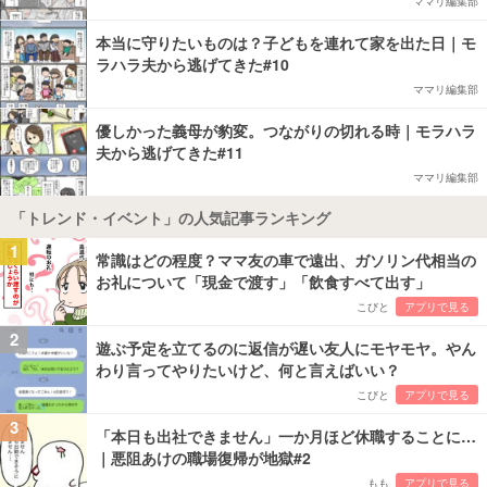
ママリ編集部
本当に守りたいものは？子どもを連れて家を出た日｜モ
ラハラ夫から逃げてきた#10
ママリ編集部
優しかった義母が豹変。つながりの切れる時｜モラハラ
夫から逃げてきた#11
ママリ編集部
「トレンド・イベント」の人気記事ランキング
1
常識はどの程度？ママ友の車で遠出、ガソリン代相当の
お礼について「現金で渡す」「飲食すべて出す」
こびと
アプリで見る
2
遊ぶ予定を立てるのに返信が遅い友人にモヤモヤ。やん
わり言ってやりたいけど、何と言えばいい？
こびと
アプリで見る
3
「本日も出社できません」一か月ほど休職することに…
｜悪阻あけの職場復帰が地獄#2
もも
アプリで見る