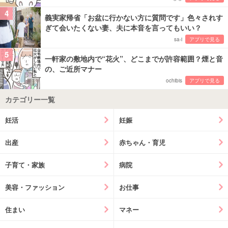
4
義実家帰省「お盆に行かない方に質問です」色々されす
ぎて会いたくない妻、夫に本音を言ってもいい？
sa-i
アプリで見る
5
一軒家の敷地内で“花火”、どこまでが許容範囲？煙と音
の、ご近所マナー
ochibis
アプリで見る
カテゴリー一覧
妊活
妊娠
出産
赤ちゃん・育児
子育て・家族
病院
美容・ファッション
お仕事
住まい
マネー