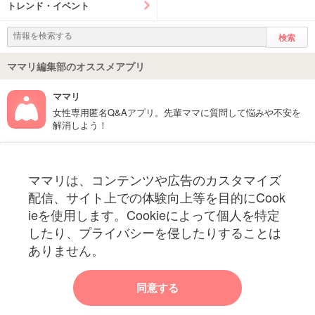
トレンド・イベント
ママリ編集部のオススメアプリ
ママリ
女性専用匿名Q&Aアプリ。先輩ママに質問して悩みや不安を
解消しよう！
フォローしてね！ママリ公式アカウント
ママリは、コンテンツや広告のカスタマイズ
妊娠〜子育て中のお役立ち情報を配信中
配信、サイト上での体験向上等を目的にCook
ieを使用します。Cookieによって個人を特定
したり、プライバシーを侵したりすることは
ありません。
ママリからのお知らせ
同意する
今ママリで読みたい記事は何ですか？