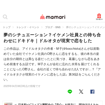
カテゴリー一覧
ママリ
妊活
トップ
トレンド・イベント
ブログ・SNS
夢のシチュエーション？イケメン
夢のシチュエーション？イケメン社員との待ち合
妊娠
わせにドキドキ｜ドルオタが現実で恋をした
出産
この作品は、アイドルオタクの作者・M子(＠bocchiota)さんが以前勤
めていた会社でイケメン社員のO野さんに恋をするも、彼の本当の姿
赤ちゃん・育児
は自分の期待とは異なる姿だったとに気づき、葛藤しながら恋をあき
子育て・家族
らめ前進するお話です。M子さんが会社に忘れた水筒を届けてくれる
ことになったO野さん。会社の近くで待ち合わせた2人ですが…？『ア
病院
イドルオタクが現実のイケメンに恋をした話』第30話をごらんくださ
い。
美容・ファッション
2025年04月08日時点の情報です
お仕事
住まい
日本初※ビフィズス菌配合の『安心』を味方に。明治ほほえみセ