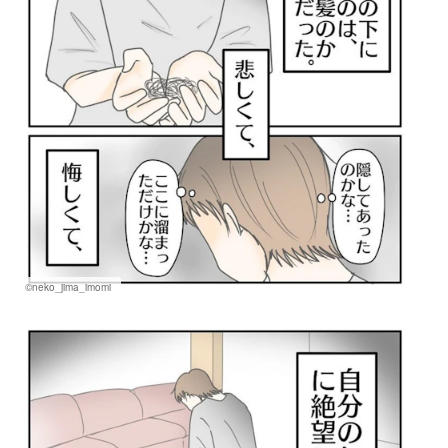
©neko_jima_imomi