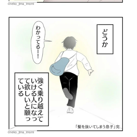
©neko_jima_imomi
©neko_jima_imomi