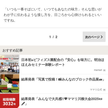
「いつも一番そばにいて、いつでもあなたの味方」そんな思いが
わが子に伝わるような接し方を、日ごろから心掛けられるといい
ですね。
1/2
次のページ
おすすめ記事
日本初※ビフィズス菌配合の『安心』を味方に。明治ほ
ほえみセミナー体験レポート
mamari
結果発表「写真で投稿！📸みんなのブロック作品展🧱」
ママリ公式
結果発表「みんなで大共感!!💖ママリ川柳大会2025📜
🖋️」