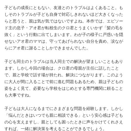
子どもの成長にともない、友達とのトラブルはよくあること。も
しそのトラブルが子ども自身で対応しきれないほど大きくなった
らと思うと、親は気が気ではないですよね。本作では、エピソー
ド主の息子・アオ君が転校生のクロ君とうまくいかず「髪の毛を
抜く」という行動に出てしまいます。わが子の様子に戸惑いを隠
せないアオ君のママは、守ってあげられない自分を責め、涙なが
らにアオ君に謝ることしかできませんでした。
子ども同士のトラブルは当人同士での解決が望ましいこともあり
ます。しかし今回の場合は、クロ君の母親が主任に話したこと
で、親と学校で話す場が持たれ、解決につながります。このよう
に大人が間に入ることで前に進む問題もあるため、親は子どもの
姿をよく見て、必要なら学校をはじめとする専門機関に頼ること
も大事ですね。
子どもは大人になるまでにさまざまな問題を経験します。しかし
「悩んだときはいつでも親に相談できる」という安心感は子ども
の心を支えますし、親としても困ったときに声をかけてくれさえ
すれば、一緒に解決策を考えることができるでしょう。