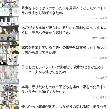
暴力をふるうようになった夫を見限ろうとしたのに｜モ
ラハラ夫から逃げてきた#6
ママリ編集部
あざができるほど殴られ、家計にも過剰な口出しするよ
うに｜モラハラ夫から逃げてき…
ママリ編集部
家族を見放している？夫への気持ちは枯渇した｜モラハ
ラ夫から逃げてきた#8
ママリ編集部
子どもにモラハラ・DVの影響が。決断のときが迫る｜
モラハラ夫から逃げてきた#9
ママリ編集部
本当に守りたいものは？子どもを連れて家を出た日｜モ
ラハラ夫から逃げてきた#10
ママリ編集部
優しかった義母が豹変。つながりの切れる時｜モラハラ