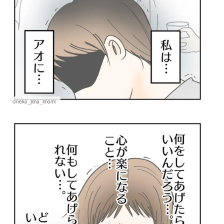
©neko_jima_imomi