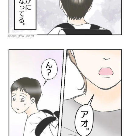
©neko_jima_imomi