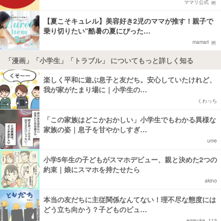
ママリ公式
【夏こそキュレル】美容好き2児のママが推す！親子で
乗り切りたい“酷暑の夏にぴった…
mamari
「漫画」「小学生」「トラブル」 についてもっと詳しく知る
楽しく平和に遊ぶ息子と友だち。安心していたけれど、
我が家がたまり場に｜小学生の…
くわっち
「この家族はどこかおかしい」小学生でもわかる異様な
家族の姿｜息子を甘やかしすぎ…
ume
小学5年生の子どもがスマホデビュー、親と決めた2つの
約束｜娘にスマホを持たせたら
akino
本当の友だちに主従関係なんてない！理不尽な態度には
どう立ち向かう？子どものピュ…
emisuke_113