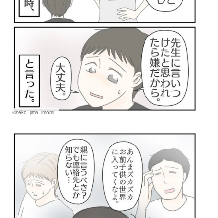
©neko_jima_imomi