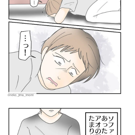
©neko_jima_imomi