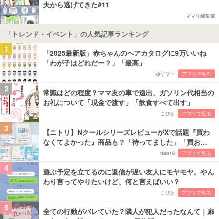
夫から逃げてきた#11
ママリ編集部
「トレンド・イベント」の人気記事ランキング
1
「2025最新版」赤ちゃんのヘアカタログに9万いいね
「わが子はどれだー？」「最高」
ゆずプー
アプリで見る
2
常識はどの程度？ママ友の車で遠出、ガソリン代相当の
お礼について「現金で渡す」「飲食すべて出す」
こびと
アプリで見る
3
【ニトリ】NクールシリーズレビューがXで話題『買わ
なくてよかった』商品も？「待ってました」「買お…
nao16
アプリで見る
4
遊ぶ予定を立てるのに返信が遅い友人にモヤモヤ。やん
わり言ってやりたいけど、何と言えばいい？
こびと
アプリで見る
5
全ての行動がバレていた？隣人が犯人だったなんて｜扉