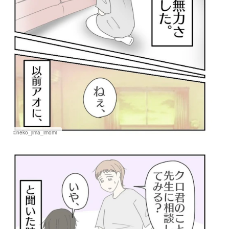
©neko_jima_imomi