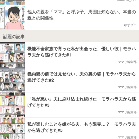
他人の親を「ママ」と呼ぶ子。周囲は知らない、本当の
親との関係性
ゆずプー
話題の記事
機能不全家族で育った私が出会った、優しい彼｜モラハ
ラ夫から逃げてきた#1
ママリ編集部
義両親の前では見せない、夫の裏の姿｜モラハラ夫から
逃げてきた#2
ママリ編集部
「私が悪い」夫に刷り込まれ続けた｜モラハラ夫から逃
げてきた#3
ママリ編集部
私が楽しむことを嫌がる夫。もう限界…？｜モラハラ夫
から逃げてきた#5
ママリ編集部