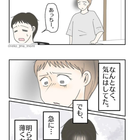
©neko_jima_imomi