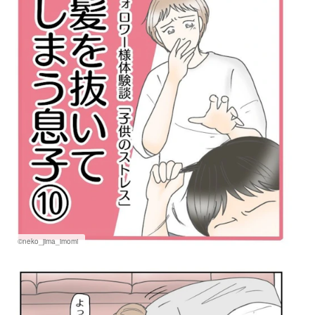
©neko_jima_imomi