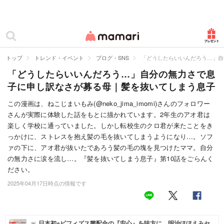
カテゴリー一覧
ママリ
妊活
トップ
トレンド・イベント
ブログ・SNS
「どうしたらいいんだろう…」自
「どうしたらいいんだろう…」自分の無力さで息
妊娠
子に申し訳なさが募る母｜髪を抜いてしまう息子
出産
この漫画は、ねこじまいもみ(@neko_jima_imomi)さんのフォロワー
さんが実際に体験した話をもとに描かれています。2年生のアオ君は
赤ちゃん・育児
楽しく学校に通っていました。しかし転校生のクロ君が来たことをき
子育て・家族
っかけに、ストレスを抱え髪の毛を抜いてしまうようになり…。ソフ
ァの下に、アオ君が抜いたであろう髪の毛の塊を見つけたママ。自分
病院
の無力さに涙を流し…。『髪を抜いてしまう息子』第10話をごらんく
ださい。
美容・ファッション
2025年04月17日時点の情報です
お仕事
住まい
日本初※ビフィズス菌配合の『安心』を味方に。明治ほほえみセ