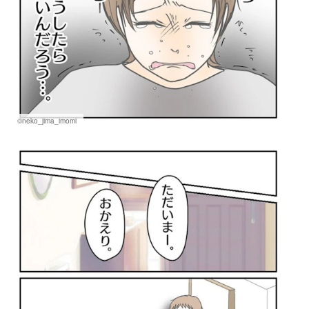
©neko_jima_imomi