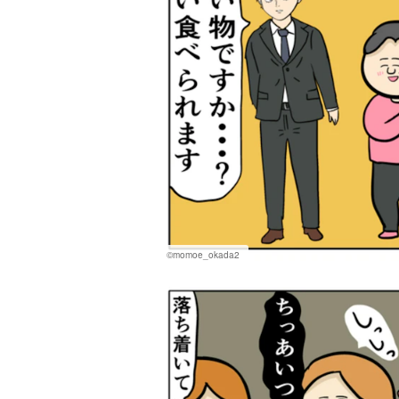
©momoe_okada2