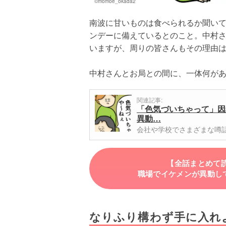
©momoe_okada2
南波に甘いものは食べられるか聞い
ンデーに備えているとのこと。中村
いますが、周りの皆さんもその理由
中村さんとお局との間に、一体何が
関連記事:
「色気づいちゃって」因
異動…
会社や学校でさまざまな噂
【全話まとめて
職場でイケメンが異動してき
なりふり構わず手に入れ