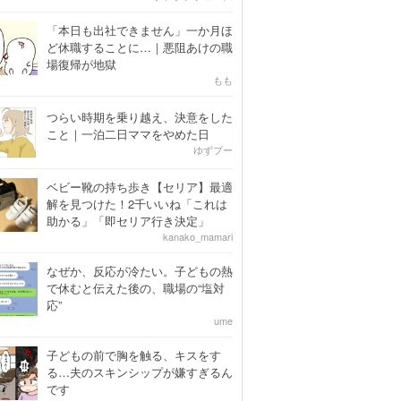
「本日も出社できません」一か月ほ
ど休職することに…｜悪阻あけの職
場復帰が地獄
もも
つらい時期を乗り越え、決意をした
こと｜一泊二日ママをやめた日
ゆずプー
ベビー靴の持ち歩き【セリア】最適
解を見つけた！2千いいね「これは
助かる」「即セリア行き決定」
kanako_mamari
なぜか、反応が冷たい。子どもの熱
で休むと伝えた後の、職場の“塩対
応”
ume
子どもの前で胸を触る、キスをす
る…夫のスキンシップが嫌すぎるん
です