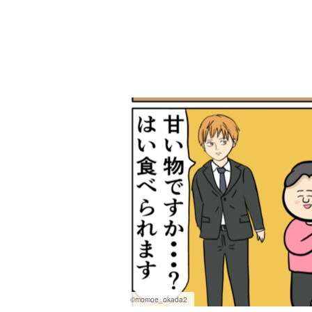
©momoe_okada2