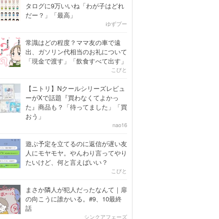
タログに9万いいね「わが子はどれ
だー？」「最高」
ゆずプー
常識はどの程度？ママ友の車で遠
出、ガソリン代相当のお礼について
「現金で渡す」「飲食すべて出す」
こびと
【ニトリ】Nクールシリーズレビュ
ーがXで話題『買わなくてよかっ
た』商品も？「待ってました」「買
おう」
nao16
遊ぶ予定を立てるのに返信が遅い友
人にモヤモヤ。やんわり言ってやり
たいけど、何と言えばいい？
こびと
まさか隣人が犯人だったなんて｜扉
の向こうに誰かいる。#9、10最終
話
シンクアフェーズ