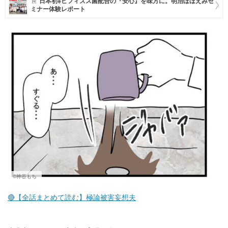
日本初※ビフィズス菌配合の『安心』を味方に。明治ほほえみセ
ミナー体験レポート
マネー
トレンド・イベント
©神谷もち
🔴【全話まとめて読む】極論被害妄想夫