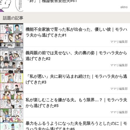
「絆」｜極論被害妄想夫#61
akino
話題の記事
機能不全家族で育った私が出会った、優しい彼｜モラハ
ラ夫から逃げてきた#1
ママリ編集部
義両親の前では見せない、夫の裏の姿｜モラハラ夫から
逃げてきた#2
ママリ編集部
「私が悪い」夫に刷り込まれ続けた｜モラハラ夫から逃
げてきた#3
ママリ編集部
私が楽しむことを嫌がる夫。もう限界…？｜モラハラ夫
から逃げてきた#5
ママリ編集部
暴力をふるうようになった夫を見限ろうとしたのに｜モ
ラハラ夫から逃げてきた#6