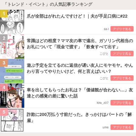
「トレンド・イベント」の人気記事ランキング
1
爪が全部はがれたんですけど！｜夫が手足口病に#22
sa-i
アプリで見る
2
常識はどの程度？ママ友の車で遠出、ガソリン代相当の
お礼について「現金で渡す」「飲食すべて出す」
こびと
アプリで見る
3
遊ぶ予定を立てるのに返信が遅い友人にモヤモヤ。やん
わり言ってやりたいけど、何と言えばいい？
こびと
アプリで見る
4
車を出してもらったお礼は？「価値観が合わない…」友
達との感覚の差に驚いた話
kira_z07
アプリで見る
5
詐欺に200万払う寸前だった。きっかけはパートの「解
雇」
ume
アプリで見る