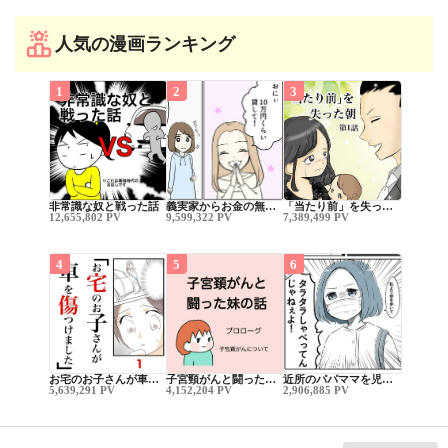
人気の漫画ランキング
1
2
3
非常識な奴と戦った話
義実家からお金の無…
「当たり前」を失っ…
12,655,802 PV
9,599,322 PV
7,389,499 PV
4
5
6
お宅のお子さんが車…
子宮頸がんと闘った…
近所のパパママを児…
5,639,291 PV
4,152,204 PV
2,906,885 PV