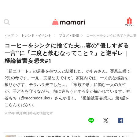
カテゴリー一覧
ママリ
妊活
トップ
トレンド・イベント
ブログ・SNS
コーヒーをシンクに捨てた夫…妻
コーヒーをシンクに捨てた夫…妻の"優しすぎる
妊娠
一言"に「二度と飲むなってこと？」と逆ギレ｜
出産
極論被害妄想夫#1
赤ちゃん・育児
「超エリート」の肩書を持つ夫と結婚した、かすみさん。専業主婦で
2児の母です。一見、完璧な夫ですが、家庭内では、一方的な極論を
子育て・家族
振りかざす、モラハラ夫でした…。「家族の形」に悩む一人の女性
が、子どもを守りながら、前に進もうとする姿が描かれています。神
病院
谷もち（@mochidosukoi）さんが描く、『極論被害妄想夫』第1話を
ごらんください。
美容・ファッション
2025年10月18日時点の情報です
お仕事
住まい