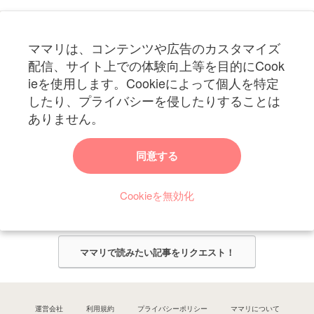
フォローしてね！ママリ公式アカウント
ママリは、コンテンツや広告のカスタマイズ
妊娠〜子育て中のお役立ち情報を配信中
配信、サイト上での体験向上等を目的にCook
ieを使用します。Cookieによって個人を特定
したり、プライバシーを侵したりすることは
ありません。
ママリからのお知らせ
同意する
今ママリで読みたい記事は何ですか？
Cookieを無効化
ママリ編集部がみなさんのご意見をもとに記事を作成させていただきま
す！
ママリで読みたい記事をリクエスト！
運営会社
利用規約
プライバシーポリシー
ママリについて