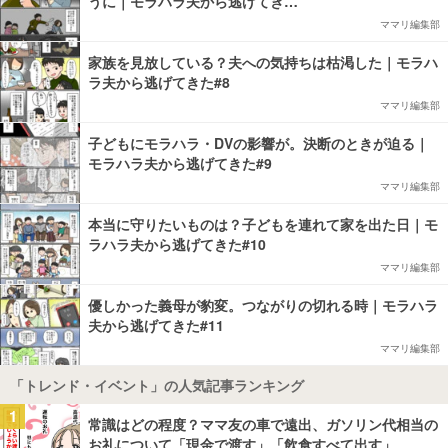
うに｜モラハラ夫から逃げてき…
ママリ編集部
家族を見放している？夫への気持ちは枯渇した｜モラハ
ラ夫から逃げてきた#8
ママリ編集部
子どもにモラハラ・DVの影響が。決断のときが迫る｜
モラハラ夫から逃げてきた#9
ママリ編集部
本当に守りたいものは？子どもを連れて家を出た日｜モ
ラハラ夫から逃げてきた#10
ママリ編集部
優しかった義母が豹変。つながりの切れる時｜モラハラ
夫から逃げてきた#11
ママリ編集部
「トレンド・イベント」の人気記事ランキング
1
常識はどの程度？ママ友の車で遠出、ガソリン代相当の
お礼について「現金で渡す」「飲食すべて出す」