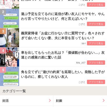
こびと
アプリで見る
2
遊ぶ予定を立てるのに返信が遅い友人にモヤモヤ。やん
わり言ってやりたいけど、何と言えばいい？
こびと
アプリで見る
3
義実家帰省「お盆に行かない方に質問です」色々されす
ぎて会いたくない妻、夫に本音を言ってもいい？
sa-i
アプリで見る
4
車を出してもらったお礼は？「価値観が合わない…」友
達との感覚の差に驚いた話
kira_z07
アプリで見る
5
角を立てずに“遊びの約束”を延期したい。発熱した子が
いるのに、察してくれない友人
こびと
アプリで見る
カテゴリー一覧
妊活
妊娠