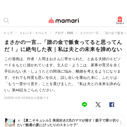
カテゴリー一覧
ママリ
妊活
トップ
トレンド・イベント
ブログ・SNS
まさかの一言…「誰の金で飯食っ
まさかの一言…「誰の金で飯食ってると思ってん
妊娠
だ！」に絶句した夜｜私は夫との未来を諦めない
出産
この漫画は、作者・人間まおさんに寄せられた、とある夫婦のエピソ
ードをもとに描かれています。主人公・ようこは、家事や育児を全く
赤ちゃん・育児
手伝わない夫・しょうたとの関係に悩み、離婚を考えるようになりま
子育て・家族
す。それでも何度も思いを伝え、話し合いを重ねた末に、ふたりは
「もう一度やり直す」ことを選びました。『私は夫との未来を諦めな
病院
い』第44話をごらんください。
2025年10月10日時点の情報です
美容・ファッション
お仕事
【夏こそキュレル】美容好き2児のママが推す！親子で乗り切り
住まい
たい“酷暑の夏にぴったりのスキンケア”