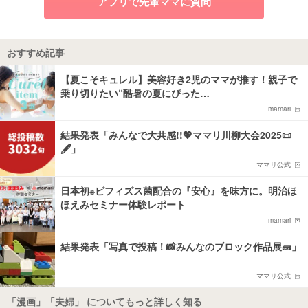
アプリで先輩ママに質問
おすすめ記事
【夏こそキュレル】美容好き2児のママが推す！親子で
乗り切りたい“酷暑の夏にぴった…
mamari
結果発表「みんなで大共感!!💖ママリ川柳大会2025📜
🖋️」
ママリ公式
日本初※ビフィズス菌配合の『安心』を味方に。明治ほ
ほえみセミナー体験レポート
mamari
結果発表「写真で投稿！📸みんなのブロック作品展🧱」
ママリ公式
「漫画」「夫婦」 についてもっと詳しく知る