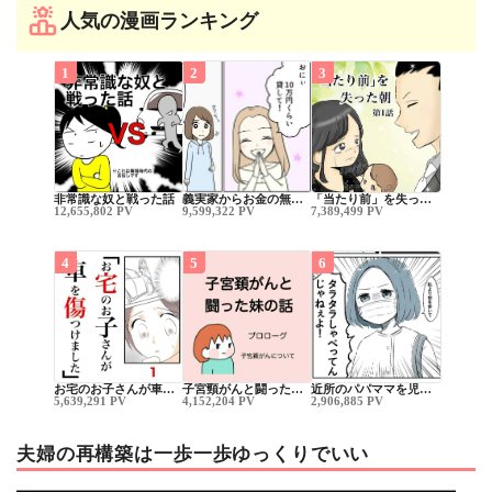
人気の漫画ランキング
1
2
3
非常識な奴と戦った話
義実家からお金の無…
「当たり前」を失っ…
12,655,802 PV
9,599,322 PV
7,389,499 PV
4
5
6
お宅のお子さんが車…
子宮頸がんと闘った…
近所のパパママを児…
5,639,291 PV
4,152,204 PV
2,906,885 PV
夫婦の再構築は一歩一歩ゆっくりでいい