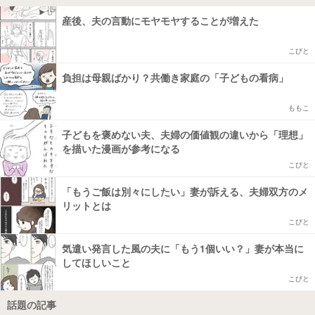
産後、夫の言動にモヤモヤすることが増えた
こびと
負担は母親ばかり？共働き家庭の「子どもの看病」
ももこ
子どもを褒めない夫、夫婦の価値観の違いから「理想」
を描いた漫画が参考になる
こびと
「もうご飯は別々にしたい」妻が訴える、夫婦双方のメ
リットとは
こびと
気遣い発言した風の夫に「もう1個いい？」妻が本当に
してほしいこと
こびと
話題の記事