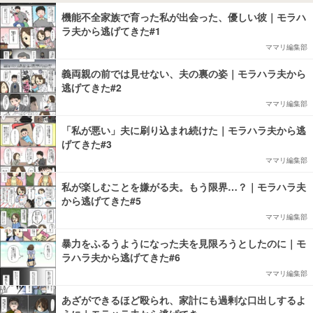
機能不全家族で育った私が出会った、優しい彼｜モラハ
ラ夫から逃げてきた#1
ママリ編集部
義両親の前では見せない、夫の裏の姿｜モラハラ夫から
逃げてきた#2
ママリ編集部
「私が悪い」夫に刷り込まれ続けた｜モラハラ夫から逃
げてきた#3
ママリ編集部
私が楽しむことを嫌がる夫。もう限界…？｜モラハラ夫
から逃げてきた#5
ママリ編集部
暴力をふるうようになった夫を見限ろうとしたのに｜モ
ラハラ夫から逃げてきた#6
ママリ編集部
あざができるほど殴られ、家計にも過剰な口出しするよ