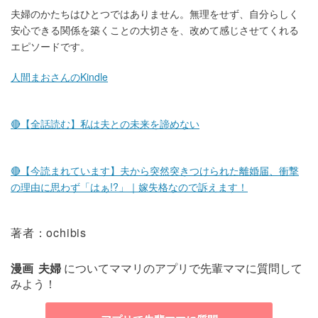
夫婦のかたちはひとつではありません。無理をせず、自分らしく
安心できる関係を築くことの大切さを、改めて感じさせてくれる
エピソードです。
人間まおさんのKindle
🔴【全話読む】私は夫との未来を諦めない
🔴【今読まれています】夫から突然突きつけられた離婚届、衝撃
の理由に思わず「はぁ!?」｜嫁失格なので訴えます！
著者：ochibis
漫画
夫婦
についてママリのアプリで先輩ママに質問して
みよう！