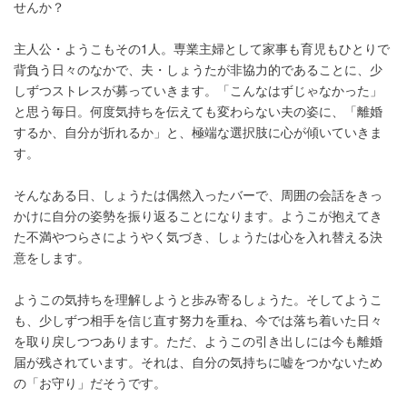
せんか？
主人公・ようこもその1人。専業主婦として家事も育児もひとりで
背負う日々のなかで、夫・しょうたが非協力的であることに、少
しずつストレスが募っていきます。「こんなはずじゃなかった」
と思う毎日。何度気持ちを伝えても変わらない夫の姿に、「離婚
するか、自分が折れるか」と、極端な選択肢に心が傾いていきま
す。
そんなある日、しょうたは偶然入ったバーで、周囲の会話をきっ
かけに自分の姿勢を振り返ることになります。ようこが抱えてき
た不満やつらさにようやく気づき、しょうたは心を入れ替える決
意をします。
ようこの気持ちを理解しようと歩み寄るしょうた。そしてようこ
も、少しずつ相手を信じ直す努力を重ね、今では落ち着いた日々
を取り戻しつつあります。ただ、ようこの引き出しには今も離婚
届が残されています。それは、自分の気持ちに嘘をつかないため
の「お守り」だそうです。