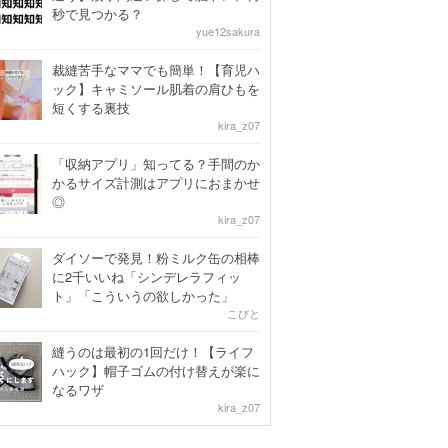
秒で見つかる？
yue12sakura
裁縫苦手なママでも簡単！【育児ハ
ック】キャミソール肌着の肩ひもを
短くする裏技
kira_z07
「収納アプリ」知ってる？手間のか
かるサイズ計測はアプリにおまかせ
◎
kira_z07
ダイソーで発見！粉ミルク缶の相棒
に2千いいね「シンデレラフィッ
ト」「こういうの欲しかった」
こびと
縫うのは最初の1回だけ！【ライフ
ハック】帽子ゴムの付け替えが楽に
なるワザ
kira_z07