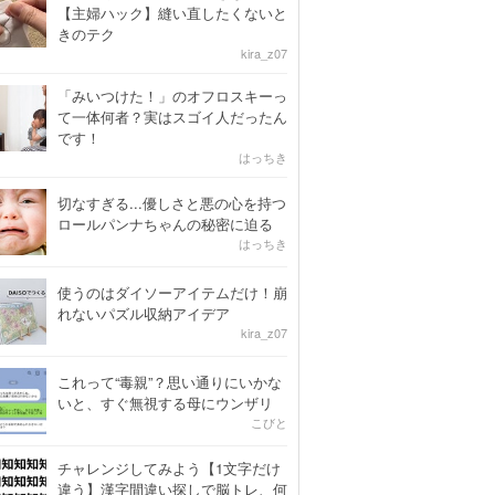
【主婦ハック】縫い直したくないと
きのテク
kira_z07
「みいつけた！」のオフロスキーっ
て一体何者？実はスゴイ人だったん
です！
はっちき
切なすぎる...優しさと悪の心を持つ
ロールパンナちゃんの秘密に迫る
はっちき
使うのはダイソーアイテムだけ！崩
れないパズル収納アイデア
kira_z07
これって“毒親”？思い通りにいかな
いと、すぐ無視する母にウンザリ
こびと
チャレンジしてみよう【1文字だけ
違う】漢字間違い探しで脳トレ、何