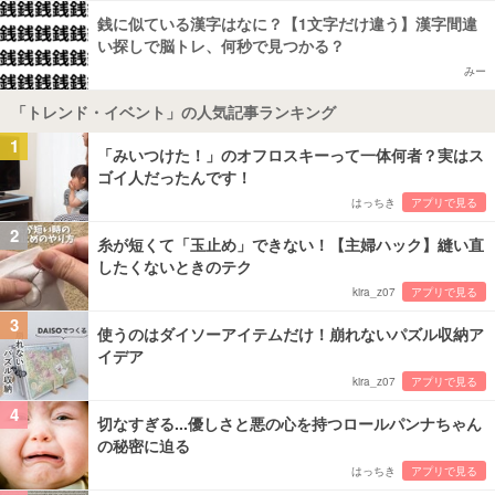
銭に似ている漢字はなに？【1文字だけ違う】漢字間違
い探しで脳トレ、何秒で見つかる？
みー
「トレンド・イベント」の人気記事ランキング
1
「みいつけた！」のオフロスキーって一体何者？実はス
ゴイ人だったんです！
はっちき
アプリで見る
2
糸が短くて「玉止め」できない！【主婦ハック】縫い直
したくないときのテク
kira_z07
アプリで見る
3
使うのはダイソーアイテムだけ！崩れないパズル収納ア
イデア
kira_z07
アプリで見る
4
切なすぎる...優しさと悪の心を持つロールパンナちゃん
の秘密に迫る
はっちき
アプリで見る