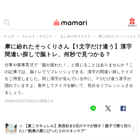
カテゴリー一覧
ママリ
妊活
トップ
トレンド・イベント
エンターテイメント
摩に紛れたそっくりさん【
摩に紛れたそっくりさん【1文字だけ違う】漢字
妊娠
間違い探しで脳トレ、何秒で見つかる？
出産
仕事や家事育児で「脳が疲れた！」と感じることはありませんか？こ
の記事では、脳トレでリフレッシュできる、漢字の間違い探しクイズ
赤ちゃん・育児
をご用意しました。同じ漢字が並んでいる中に、1つだけ違う漢字が
子育て・家族
隠れていますよ。集中してクイズを解いて、気分をリフレッシュさせ
ましょう。
病院
2025年05月07日時点の情報です
美容・ファッション
お仕事
【夏こそキュレル】美容好き2児のママが推す！親子で乗り切り
たい“酷暑の夏にぴったりのスキンケア”
住まい