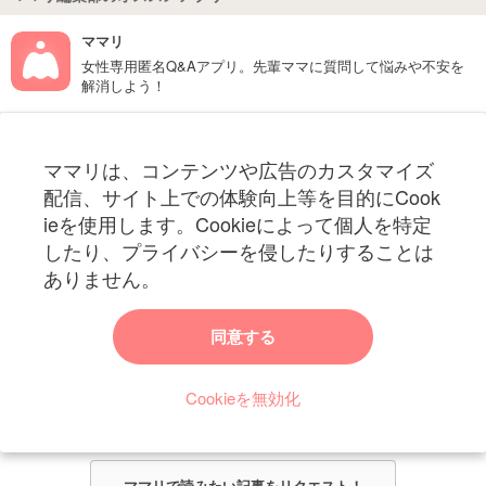
ママリ
女性専用匿名Q&Aアプリ。先輩ママに質問して悩みや不安を
解消しよう！
フォローしてね！ママリ公式アカウント
ママリは、コンテンツや広告のカスタマイズ
妊娠〜子育て中のお役立ち情報を配信中
配信、サイト上での体験向上等を目的にCook
ieを使用します。Cookieによって個人を特定
したり、プライバシーを侵したりすることは
ありません。
ママリからのお知らせ
同意する
今ママリで読みたい記事は何ですか？
Cookieを無効化
ママリ編集部がみなさんのご意見をもとに記事を作成させていただきま
す！
ママリで読みたい記事をリクエスト！