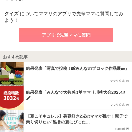
クイズ
についてママリのアプリで先輩ママに質問してみ
よう！
アプリで先輩ママに質問
おすすめ記事
結果発表「写真で投稿！📸みんなのブロック作品展🧱」
ママリ公式
結果発表「みんなで大共感!!💖ママリ川柳大会2025📜
🖋️」
ママリ公式
【夏こそキュレル】美容好き2児のママが推す！親子で
乗り切りたい“酷暑の夏にぴった…
mamari