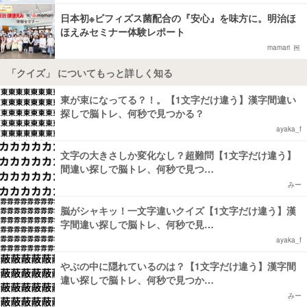
日本初※ビフィズス菌配合の『安心』を味方に。明治ほ
ほえみセミナー体験レポート
mamari
「クイズ」 についてもっと詳しく知る
東が束になってる？！。【1文字だけ違う】漢字間違い
探しで脳トレ、何秒で見つかる？
ayaka_f
文字の大きさしか変化なし？超難問【1文字だけ違う】
間違い探しで脳トレ、何秒で見つ…
みー
脳がシャキッ！一文字違いクイズ【1文字だけ違う】漢
字間違い探しで脳トレ、何秒で見…
ayaka_f
やぶの中に隠れているのは？【1文字だけ違う】漢字間
違い探しで脳トレ、何秒で見つか…
みー