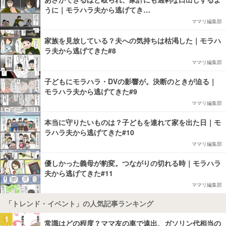
うに｜モラハラ夫から逃げてき…
ママリ編集部
家族を見放している？夫への気持ちは枯渇した｜モラハ
ラ夫から逃げてきた#8
ママリ編集部
子どもにモラハラ・DVの影響が。決断のときが迫る｜
モラハラ夫から逃げてきた#9
ママリ編集部
本当に守りたいものは？子どもを連れて家を出た日｜モ
ラハラ夫から逃げてきた#10
ママリ編集部
優しかった義母が豹変。つながりの切れる時｜モラハラ
夫から逃げてきた#11
ママリ編集部
「トレンド・イベント」の人気記事ランキング
1
常識はどの程度？ママ友の車で遠出、ガソリン代相当の