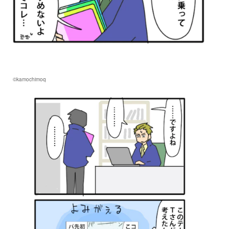
©kamochimoq