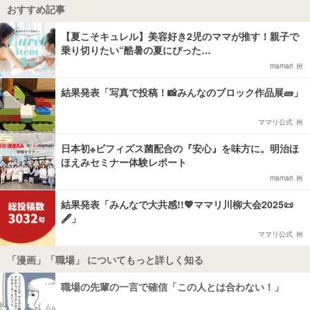
おすすめ記事
【夏こそキュレル】美容好き2児のママが推す！親子で
乗り切りたい“酷暑の夏にぴった…
mamari
結果発表「写真で投稿！📸みんなのブロック作品展🧱」
ママリ公式
日本初※ビフィズス菌配合の『安心』を味方に。明治ほ
ほえみセミナー体験レポート
mamari
結果発表「みんなで大共感!!💖ママリ川柳大会2025📜
🖋️」
ママリ公式
「漫画」「職場」 についてもっと詳しく知る
職場の先輩の一言で確信「この人とは合わない！」