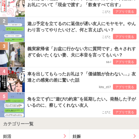
お礼について「現金で渡す」「飲食すべて出す」
こびと
アプリで見る
2
遊ぶ予定を立てるのに返信が遅い友人にモヤモヤ。やん
わり言ってやりたいけど、何と言えばいい？
こびと
アプリで見る
3
義実家帰省「お盆に行かない方に質問です」色々されす
ぎて会いたくない妻、夫に本音を言ってもいい？
sa-i
アプリで見る
4
車を出してもらったお礼は？「価値観が合わない…」友
達との感覚の差に驚いた話
kira_z07
アプリで見る
5
角を立てずに“遊びの約束”を延期したい。発熱した子が
いるのに、察してくれない友人
こびと
アプリで見る
カテゴリー一覧
妊活
妊娠