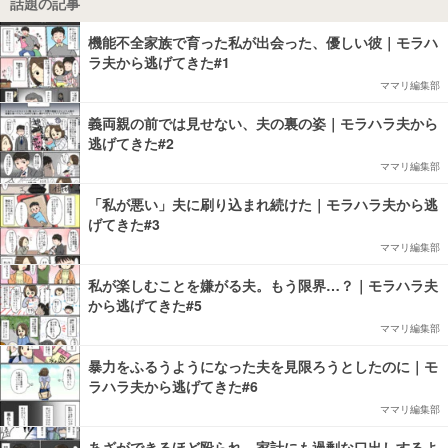
話題の記事
機能不全家族で育った私が出会った、優しい彼｜モラハ
ラ夫から逃げてきた#1
ママリ編集部
義両親の前では見せない、夫の裏の姿｜モラハラ夫から
逃げてきた#2
ママリ編集部
「私が悪い」夫に刷り込まれ続けた｜モラハラ夫から逃
げてきた#3
ママリ編集部
私が楽しむことを嫌がる夫。もう限界…？｜モラハラ夫
から逃げてきた#5
ママリ編集部
暴力をふるうようになった夫を見限ろうとしたのに｜モ
ラハラ夫から逃げてきた#6
ママリ編集部
あざができるほど殴られ、家計にも過剰な口出しするよ