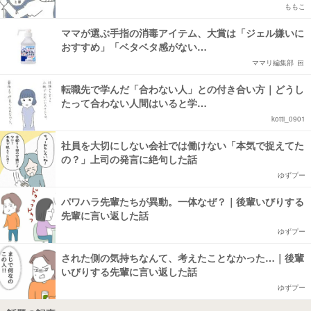
ももこ
ママが選ぶ手指の消毒アイテム、大賞は「ジェル嫌いに
おすすめ」「ベタベタ感がない…
ママリ編集部
転職先で学んだ「合わない人」との付き合い方｜どうし
たって合わない人間はいると学…
kotti_0901
社員を大切にしない会社では働けない「本気で捉えてた
の？」上司の発言に絶句した話
ゆずプー
パワハラ先輩たちが異動。一体なぜ？｜後輩いびりする
先輩に言い返した話
ゆずプー
された側の気持ちなんて、考えたことなかった…｜後輩
いびりする先輩に言い返した話
ゆずプー