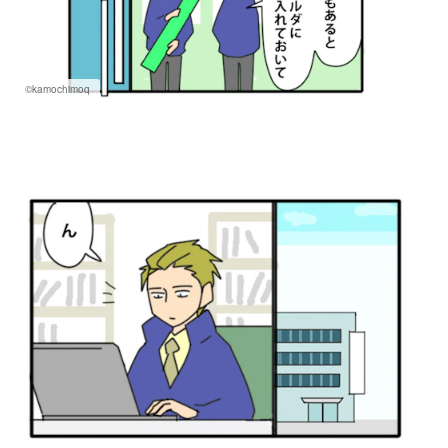
©kamochimoq