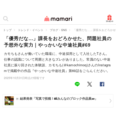
カテゴリー一覧
ママリ
妊活
トップ
トレンド・イベント
ブログ・SNS
「優秀だな…」課長をおどろかせ
「優秀だな…」課長をおどろかせた、問題社員の
妊娠
予想外な実力｜やっかいな中途社員#69
出産
カモちもさんが働いていた職場に、中途採用として入社したTさん。
仕事の認識について周囲と大きなズレがありました。常識のない中途
赤ちゃん・育児
社員に振り回された体験談、カモちも(＠kamochimoq)さんのInstagra
子育て・家族
mで掲載中の作品『やっかいな中途社員』第69話をごらんください。
2025年10月31日時点の情報です
病院
美容・ファッション
結果発表「写真で投稿！📸みんなのブロック作品展🧱」
お仕事
住まい