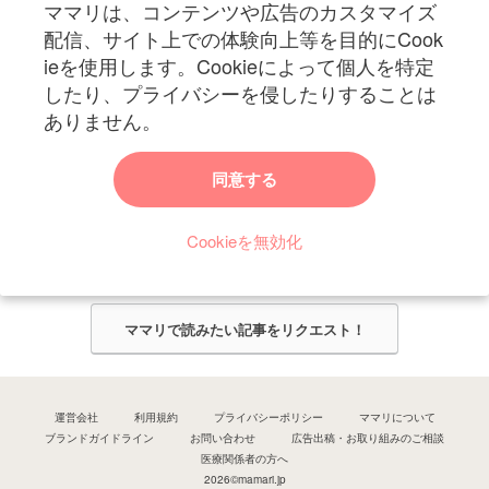
ママリは、コンテンツや広告のカスタマイズ
妊娠〜子育て中のお役立ち情報を配信中
配信、サイト上での体験向上等を目的にCook
ieを使用します。Cookieによって個人を特定
したり、プライバシーを侵したりすることは
ありません。
ママリからのお知らせ
同意する
今ママリで読みたい記事は何ですか？
Cookieを無効化
ママリ編集部がみなさんのご意見をもとに記事を作成させていただきま
す！
ママリで読みたい記事をリクエスト！
運営会社
利用規約
プライバシーポリシー
ママリについて
ブランドガイドライン
お問い合わせ
広告出稿・お取り組みのご相談
医療関係者の方へ
2026©mamari.jp