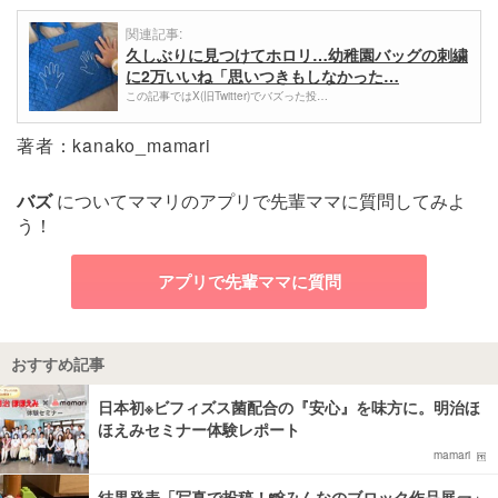
関連記事:
久しぶりに見つけてホロリ…幼稚園バッグの刺繍
に2万いいね「思いつきもしなかった…
この記事ではX(旧Twitter)でバズった投…
著者：kanako_mamari
バズ
についてママリのアプリで先輩ママに質問してみよ
う！
アプリで先輩ママに質問
おすすめ記事
日本初※ビフィズス菌配合の『安心』を味方に。明治ほ
ほえみセミナー体験レポート
mamari
結果発表「写真で投稿！📸みんなのブロック作品展🧱」