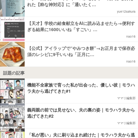
れた【粋な神対応】に「通いたく…
yue12sakura
【天才】学校の給食献立をAIに読み込ませたら→便利す
ぎる結果に1600いいね「すごい」…
nao16
【公式】アイラップで“やみつき餅”→お正月まで保存必
須のレシピに9千いいね「正月に…
nao16
話題の記事
機能不全家族で育った私が出会った、優しい彼｜モラハ
ラ夫から逃げてきた#1
ママリ編集部
義両親の前では見せない、夫の裏の姿｜モラハラ夫から
逃げてきた#2
ママリ編集部
「私が悪い」夫に刷り込まれ続けた｜モラハラ夫から逃