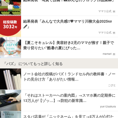
ママリ公式
結果発表「みんなで大共感!!💖ママリ川柳大会2025📜
🖋️」
ママリ公式
【夏こそキュレル】美容好き2児のママが推す！親子で
乗り切りたい“酷暑の夏にぴった…
mamari
「バズ」 についてもっと詳しく知る
ノート会社の投稿がバズ！ランドセル内の教科書・ノー
トの見分け方「ありがたい情報…
こびと
「それはストーカーへの案内図」→スマホ裏の定期券に
13万人が【ゾッ…】→防犯の新常識…
yue12sakura
スタバ店員が「ニックネーム」を見て→5万人が心打た