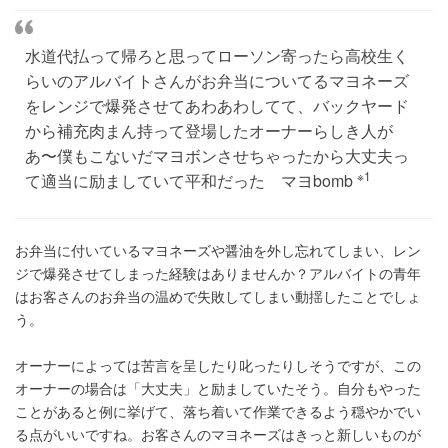
水道代払って帰ろと思ってローソン寄ったら高校生く
らいのアルバイトさんがお弁当についてるマヨネーズ
をレンジで爆発させてあわあわしてて、バックヤード
から補充肉まん持って登場したオーナーらしき人が
あ〜僕もこないだマヨボンさせちゃったから大丈夫っ
※1
て適当に励ましていて平和だった マヨbomb
お弁当に付いているマヨネーズや醤油を外し忘れてしまい、レン
ジで爆発させてしまった経験はありませんか？アルバイトの青年
はお客さんのお弁当の温めで失敗してしまい動揺したことでしょ
う。
オーナーによっては苦言を呈したり叱ったりしそうですが、この
オーナーの場合は「大丈夫」と励ましていたそう。自分もやった
ことがあると例に挙げて、落ち着いて作業できるよう穏やかでい
る点がいいですね。お客さんのマヨネーズはきっと新しいものが