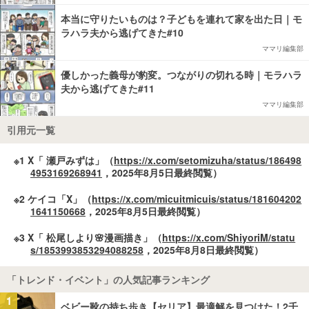
本当に守りたいものは？子どもを連れて家を出た日｜モ
ラハラ夫から逃げてきた#10
ママリ編集部
優しかった義母が豹変。つながりの切れる時｜モラハラ
夫から逃げてきた#11
ママリ編集部
引用元一覧
※1 X「 瀬戸みずは」（
https://x.com/setomizuha/status/186498
4953169268941
，2025年8月5日最終閲覧）
※2 ケイコ「X」（
https://x.com/micuitmicuis/status/181604202
1641150668
，2025年8月5日最終閲覧）
※3 X「 松尾しより🌸漫画描き」（
https://x.com/ShiyoriM/statu
s/1853993853294088258
，2025年8月8日最終閲覧）
「トレンド・イベント」の人気記事ランキング
1
ベビー靴の持ち歩き【セリア】最適解を見つけた！2千