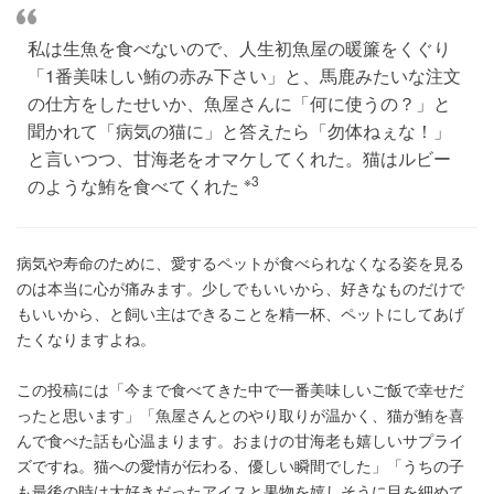
私は生魚を食べないので、人生初魚屋の暖簾をくぐり
「1番美味しい鮪の赤み下さい」と、馬鹿みたいな注文
の仕方をしたせいか、魚屋さんに「何に使うの？」と
聞かれて「病気の猫に」と答えたら「勿体ねぇな！」
と言いつつ、甘海老をオマケしてくれた。猫はルビー
※3
のような鮪を食べてくれた
病気や寿命のために、愛するペットが食べられなくなる姿を見る
のは本当に心が痛みます。少しでもいいから、好きなものだけで
もいいから、と飼い主はできることを精一杯、ペットにしてあげ
たくなりますよね。
この投稿には「今まで食べてきた中で一番美味しいご飯で幸せだ
ったと思います」「魚屋さんとのやり取りが温かく、猫が鮪を喜
んで食べた話も心温まります。おまけの甘海老も嬉しいサプライ
ズですね。猫への愛情が伝わる、優しい瞬間でした」「うちの子
も最後の時は大好きだったアイスと果物を嬉しそうに目を細めて