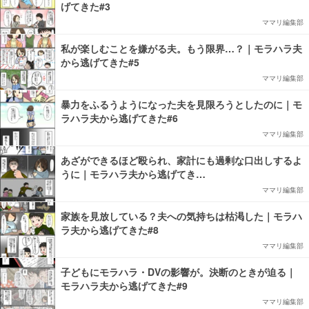
げてきた#3
ママリ編集部
私が楽しむことを嫌がる夫。もう限界…？｜モラハラ夫
から逃げてきた#5
ママリ編集部
暴力をふるうようになった夫を見限ろうとしたのに｜モ
ラハラ夫から逃げてきた#6
ママリ編集部
あざができるほど殴られ、家計にも過剰な口出しするよ
うに｜モラハラ夫から逃げてき…
ママリ編集部
家族を見放している？夫への気持ちは枯渇した｜モラハ
ラ夫から逃げてきた#8
ママリ編集部
子どもにモラハラ・DVの影響が。決断のときが迫る｜
モラハラ夫から逃げてきた#9
ママリ編集部