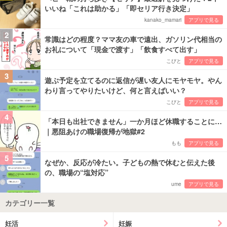
いいね「これは助かる」「即セリア行き決定」
kanako_mamari
アプリで見る
2
常識はどの程度？ママ友の車で遠出、ガソリン代相当の
お礼について「現金で渡す」「飲食すべて出す」
こびと
アプリで見る
3
遊ぶ予定を立てるのに返信が遅い友人にモヤモヤ。やん
わり言ってやりたいけど、何と言えばいい？
こびと
アプリで見る
4
「本日も出社できません」一か月ほど休職することに…
｜悪阻あけの職場復帰が地獄#2
もも
アプリで見る
5
なぜか、反応が冷たい。子どもの熱で休むと伝えた後
の、職場の“塩対応”
ume
アプリで見る
カテゴリー一覧
妊活
妊娠