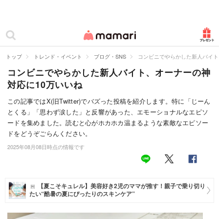
カテゴリー一覧
ママリ
妊活
トップ
トレンド・イベント
ブログ・SNS
コンビニでやらかした新人バイト
コンビニでやらかした新人バイト、オーナーの神
妊娠
対応に10万いいね
出産
この記事ではX(旧Twitter)でバズった投稿を紹介します。特に「じーん
とくる」「思わず涙した」と反響があった、エモーショナルなエピソ
赤ちゃん・育児
ードを集めました。読むと心がホカホカ温まるような素敵なエピソー
子育て・家族
ドをどうぞごらんください。
2025年08月08日時点の情報です
病院
美容・ファッション
【夏こそキュレル】美容好き2児のママが推す！親子で乗り切り
たい“酷暑の夏にぴったりのスキンケア”
お仕事
住まい