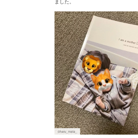
ました。
©haru_mata_