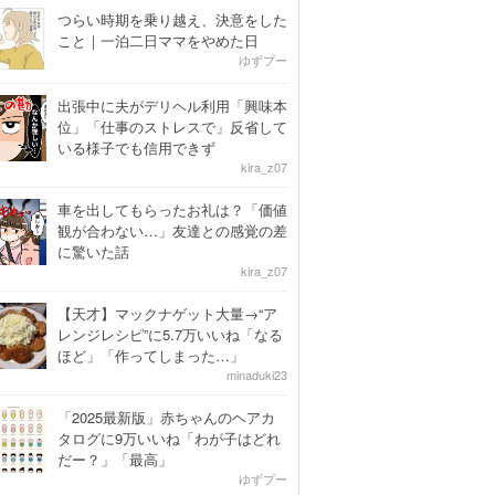
つらい時期を乗り越え、決意をした
こと｜一泊二日ママをやめた日
ゆずプー
出張中に夫がデリヘル利用「興味本
位」「仕事のストレスで」反省して
いる様子でも信用できず
kira_z07
車を出してもらったお礼は？「価値
観が合わない…」友達との感覚の差
に驚いた話
kira_z07
【天才】マックナゲット大量→“ア
レンジレシピ”に5.7万いいね「なる
ほど」「作ってしまった…」
minaduki23
「2025最新版」赤ちゃんのヘアカ
タログに9万いいね「わが子はどれ
だー？」「最高」
ゆずプー