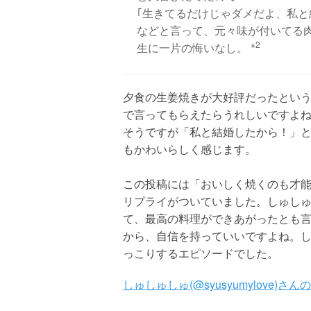
｢生きてるだけじゃダメだよ、私と
などと言って、元々味が付いてる
※2
生に一片の悔いなし。
夕食の生姜焼きが大好評だったとい
で言ってもらえたらうれしいですよ
そうですが「私と結婚したから！」
もかわいらしく感じます。
この投稿には「おいしく焼くのも才
リプライがついていました。しゅし
て、最高の料理ができあがったとも
から、自信を持っていいですよね。
っこりするエピソードでした。
しゅしゅしゅ(@syusyumylove)さんの