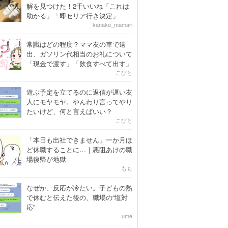
解を見つけた！2千いいね「これは
助かる」「即セリア行き決定」
kanako_mamari
常識はどの程度？ママ友の車で遠
出、ガソリン代相当のお礼について
「現金で渡す」「飲食すべて出す」
こびと
遊ぶ予定を立てるのに返信が遅い友
人にモヤモヤ。やんわり言ってやり
たいけど、何と言えばいい？
こびと
「本日も出社できません」一か月ほ
ど休職することに…｜悪阻あけの職
場復帰が地獄
もも
なぜか、反応が冷たい。子どもの熱
で休むと伝えた後の、職場の“塩対
応”
ume