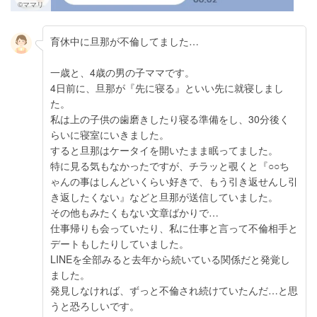
©ママリ
育休中に旦那が不倫してました…
一歳と、4歳の男の子ママです。
4日前に、旦那が『先に寝る』といい先に就寝しまし
た。
私は上の子供の歯磨きしたり寝る準備をし、30分後く
らいに寝室にいきました。
すると旦那はケータイを開いたまま眠ってました。
特に見る気もなかったですが、チラッと覗くと『○○ち
ゃんの事はしんどいくらい好きで、もう引き返せんし引
き返したくない』などと旦那が送信していました。
その他もみたくもない文章ばかりで…
仕事帰りも会っていたり、私に仕事と言って不倫相手と
デートもしたりしていました。
LINEを全部みると去年から続いている関係だと発覚し
ました。
発見しなければ、ずっと不倫され続けていたんだ…と思
うと恐ろしいです。