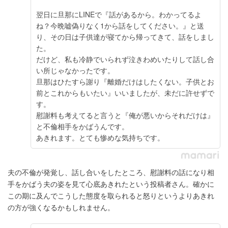
翌日に旦那にLINEで『話があるから。わかってるよ
ね？今晩嘘偽りなく1から話をしてください。』と送
り、その日は子供達が寝てから帰ってきて、話をしまし
た。
だけど、私も冷静でいられず泣きわめいたりして話し合
い所じゃなかったです。
旦那はひたすら謝り『離婚だけはしたくない。子供とお
前とこれからもいたい』いいましたが、未だに許せずで
す。
慰謝料も考えてると言うと『俺が悪いからそれだけは』
と不倫相手をかばうんです。
あきれます。とても惨めな気持ちです。
夫の不倫が発覚し、話し合いをしたところ、慰謝料の話になり相
手をかばう夫の姿を見て心底あきれたという投稿者さん。確かに
この期に及んでこうした態度を取られると怒りというよりあきれ
の方が強くなるかもしれません。