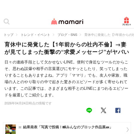
カテゴリー一覧
ママリ
妊活
トップ
トレンド・イベント
ブログ・SNS
育休中に発覚した【1年前からの
育休中に発覚した【1年前からの社内不倫】→妻
妊娠
が見てしまった衝撃の“求愛メッセージ”がヤバい
出産
日々の連絡手段として欠かせないLINE。便利で身近なツールだからこ
そ、思わぬ誤爆や相手の言葉選びにモヤッとしたり、笑ってしまった
赤ちゃん・育児
りすることもありますよね。アプリ「ママリ」でも、友人や家族、職
子育て・家族
場の人とのやり取りの中で起きた驚きのエピソードが多く寄せられて
います。この記事では、さまざまな相手とのLINEにまつわるエピソー
病院
ドを厳選してご紹介します。
2026年04月24日時点の情報です
美容・ファッション
お仕事
結果発表「写真で投稿！📸みんなのブロック作品展🧱」
住まい