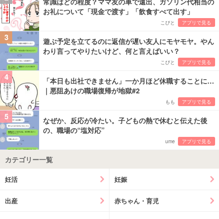
常識はどの程度？ママ友の車で遠出、ガソリン代相当の
お礼について「現金で渡す」「飲食すべて出す」
こびと
アプリで見る
3
遊ぶ予定を立てるのに返信が遅い友人にモヤモヤ。やん
わり言ってやりたいけど、何と言えばいい？
こびと
アプリで見る
4
「本日も出社できません」一か月ほど休職することに…
｜悪阻あけの職場復帰が地獄#2
もも
アプリで見る
5
なぜか、反応が冷たい。子どもの熱で休むと伝えた後
の、職場の“塩対応”
ume
アプリで見る
カテゴリー一覧
妊活
妊娠
出産
赤ちゃん・育児