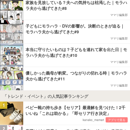
家族を見放している？夫への気持ちは枯渇した｜モラハ
ラ夫から逃げてきた#8
ママリ編集部
子どもにモラハラ・DVの影響が。決断のときが迫る｜
モラハラ夫から逃げてきた#9
ママリ編集部
本当に守りたいものは？子どもを連れて家を出た日｜モ
ラハラ夫から逃げてきた#10
ママリ編集部
優しかった義母が豹変。つながりの切れる時｜モラハラ
夫から逃げてきた#11
ママリ編集部
「トレンド・イベント」の人気記事ランキング
1
ベビー靴の持ち歩き【セリア】最適解を見つけた！2千
いいね「これは助かる」「即セリア行き決定」
kanako_mamari
アプリで見る
2