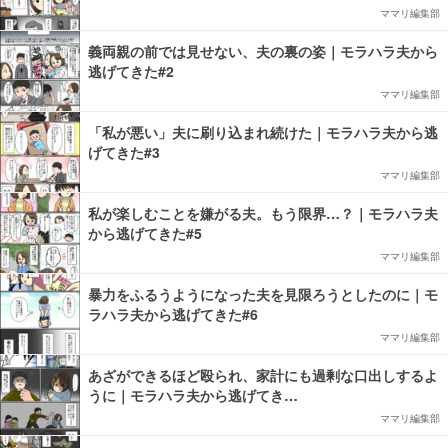
ママリ編集部
義両親の前では見せない、夫の裏の姿｜モラハラ夫から
逃げてきた#2
ママリ編集部
「私が悪い」夫に刷り込まれ続けた｜モラハラ夫から逃
げてきた#3
ママリ編集部
私が楽しむことを嫌がる夫。もう限界…？｜モラハラ夫
から逃げてきた#5
ママリ編集部
暴力をふるうようになった夫を見限ろうとしたのに｜モ
ラハラ夫から逃げてきた#6
ママリ編集部
あざができるほど殴られ、家計にも過剰な口出しするよ
うに｜モラハラ夫から逃げてき…
ママリ編集部