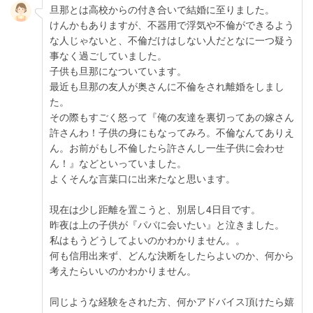
旦那とは高校からの付き合いで結婚に至りました。
けんかもありますが、不器用で浮気や不倫ができるよう
な人じゃないと、不倫だけはしない人だとなに一つ疑う
事なく過ごしていました。
子供も旦那になついています。
最近も旦那の友人が奥さんに不倫をされ離婚をしまし
た。
その際もすごく怒って『俺の友達を裏切ってあの嫁さん
許さんわ！子供の身にもなってみろ。不倫なんてありえ
ん。お前がもし不倫したら許さんし一生子供に会わせ
ん！』などといっていました。
よくそんな言葉口に出来たなと思います。
現在は少し距離を置こうと、別居し4日目です。
昨夜は上の子供が『パパに会いたい』と泣きました。
私はもうどうしてよいのかわかりません。。
何も信用出来ず、どんな決断をしたらよいのか、何から
考えたらいいのかわかりません。
同じような経験をされた方、何かアドバイス頂けたら嬉