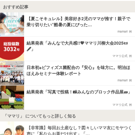
おすすめ記事
【夏こそキュレル】美容好き2児のママが推す！親子で
乗り切りたい“酷暑の夏にぴった…
mamari
結果発表「みんなで大共感!!💖ママリ川柳大会2025📜
🖋️」
ママリ公式
日本初※ビフィズス菌配合の『安心』を味方に。明治ほ
ほえみセミナー体験レポート
mamari
結果発表「写真で投稿！📸みんなのブロック作品展🧱」
ママリ公式
「ママリ」 についてもっと詳しく知る
【非常識】毎回お土産なし？図々しいママ友にモヤつく
声に「私ならお茶だけ出す」「…