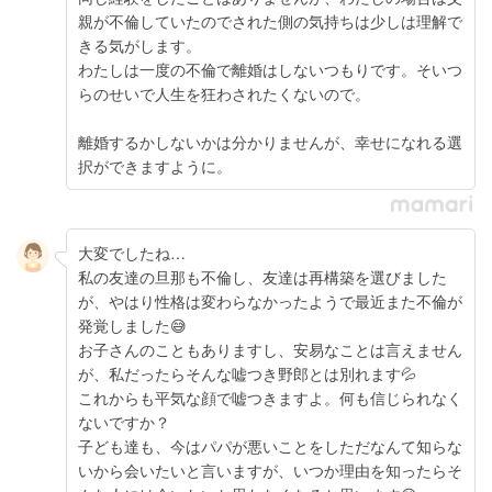
親が不倫していたのでされた側の気持ちは少しは理解で
きる気がします。
わたしは一度の不倫で離婚はしないつもりです。そいつ
らのせいで人生を狂わされたくないので。
離婚するかしないかは分かりませんが、幸せになれる選
択ができますように。
大変でしたね…
私の友達の旦那も不倫し、友達は再構築を選びました
が、やはり性格は変わらなかったようで最近また不倫が
発覚しました😅
お子さんのこともありますし、安易なことは言えません
が、私だったらそんな嘘つき野郎とは別れます💦
これからも平気な顔で嘘つきますよ。何も信じられなく
ないですか？
子ども達も、今はパパが悪いことをしただなんて知らな
いから会いたいと言いますが、いつか理由を知ったらそ