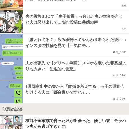
もも
夫の親族BBQで「妻子放置」→疲れた妻が本音を言う
と夫は怒り出して…悩む投稿に共感の声
もも
「嫌われてる？」飲み会誘ってやんわり断られた後に→
インスタの投稿を見て【一気にモ…
kotti_0901
夫が出張先で【デリヘル利用】スマホを覗いた罪悪感よ
りも大きい「生理的な拒絶」
kotti_0901
1週間家出中の夫から「離婚を考えてる」→子の運動会
だけくる夫に「都合良いですね」…
kotti_0901
話題の記事
機能不全家族で育った私が出会った、優しい彼｜モラハ
ラ夫から逃げてきた#1